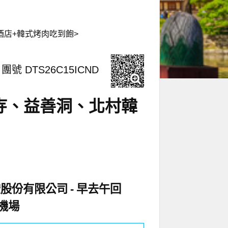
酒店+韓式烤肉吃到飽>
團號 DTS26C15ICND
寺、益善洞、北村韓
空股份有限公司
早去午回
機場