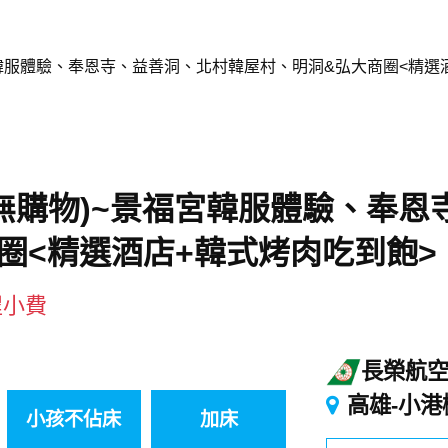
宮韓服體驗、奉恩寺、益善洞、北村韓屋村、明洞&弘大商圈<精選
無購物)~景福宮韓服體驗、奉恩
圈<精選酒店+韓式烤肉吃到飽>
程小費
長榮航
高雄-小港
小孩不佔床
加床