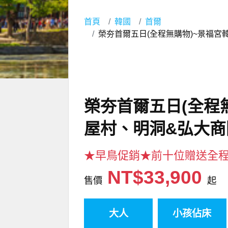
首頁
韓國
首爾
榮夯首爾五日(全程無購物)~景福
榮夯首爾五日(全程
屋村、明洞&弘大商
★早鳥促銷★前十位贈送全
NT$33,900
售價
起
大人
小孩佔床