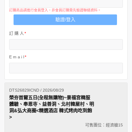
訂購商品請進行會員登入，非會員訂購需先驗證聯絡資料。
驗證/登入
訂 購 人
E m a i l
DTS26829ICND / 2026/08/29
榮夯首爾五日(全程無購物)~景福宮韓服
體驗、奉恩寺、益善洞、北村韓屋村、明
洞&弘大商圈<精選酒店 韓式烤肉吃到飽
>
可售團位：經濟艙
15