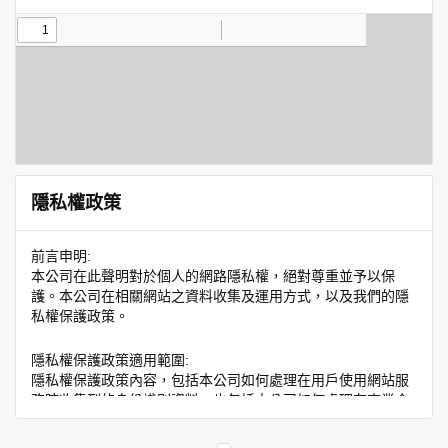
隱私權政策
前言申明:
本公司在此聲明對於個人的網路隱私權，絕對尊重並予以保
護。本公司在相關網站之資料收集及運用方式，以及我們的隱
私權保護政策。
隱私權保護政策適用範圍:
隱私權保護政策內容，包括本公司如何處理在用戶使用網站服
務時收集到的身份識別資料，也包括本公司如何處理在商業合
作與本公司合作時分享的任何身份識別資料。隱私權保護政策
不適用於本公司以外的公司或網站群，與非本站所僱用或管理