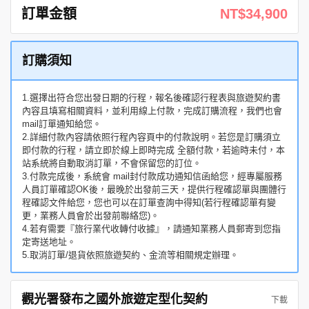
訂單金額
NT$34,900
訂購須知
1.選擇出符合您出發日期的行程，報名後確認行程表與旅遊契約書
內容且填寫相關資料，並利用線上付款，完成訂購流程，我們也會
mail訂單通知給您。
2.詳細付款內容請依照行程內容頁中的付款說明。若您是訂購須立
即付款的行程，請立即於線上即時完成 全額付款，若逾時未付，本
站系統將自動取消訂單，不會保留您的訂位。
3.付款完成後，系統會 mail封付款成功通知信函給您，經專屬服務
人員訂單確認OK後，最晚於出發前三天，提供行程確認單與團體行
程確認文件給您，您也可以在訂單查詢中得知(若行程確認單有變
更，業務人員會於出發前聯絡您)。
4.若有需要『旅行業代收轉付收據』，請通知業務人員郵寄到您指
定寄送地址。
5.取消訂單/退貨依照旅遊契約、金流等相關規定辦理。
觀光署發布之國外旅遊定型化契約
下載