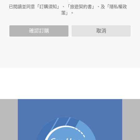
人員。例如您透過本公司旗下網站上的廣告廠商連結，這些置
已閱讀並同意「訂購須知」、「旅遊契約書」、及「隱私權政
放連結的廠商也可能蒐集您個人的資料。對於您主動提供的個
策」。
人資訊，這些廣告廠商或連結網站有其個別的隱私權保護政
策，其資料處理措施不適用於本公司隱私權保護政策。
您個人在本網站上的聊天室或討論區中任意公開個人資料的行
確認訂購
取消
為，在非經加密的保護下，亦不適用於本公司隱私權保護政
策。
資料的蒐集與使用方式:
為了在本網站提供您最佳的互動性服務，可能會請您提供相關
個人的資料，其範圍如下：
本網站在您使用服務信箱、問卷調查等互動性功能時，會保留
您所提供的姓名、電子郵件地址、聯絡方式及使用時間等。
於一般瀏覽時，伺服器會自行記錄相關行徑，包括您使用連線
設備的 IP 位址、使用時間、使用的瀏覽器、瀏覽及點選資料記
錄等，做為我們增進網站服務的參考依據，此記錄為內部應
用，決不對外公布。
為提供精確的服務，我們會將收集的問卷調查內容進行統計與
分析，分析結果之統計數據或說明文字呈現，除供內部研究
外，我們會視需要公佈統計數據及說明文字，但不涉及特定個
人之資料。
除非取得您的同意或其他法令之特別規定，本網站絕不會將您