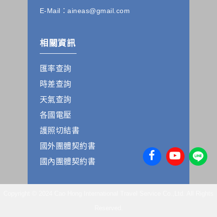
本公司發送，也會在該資料或電子郵件上提供您能隨時停止接
收這些資料或電子郵件的方法及說明。
E-Mail：aineas@gmail.com
資料使用:
本公司不會向任何人出售或出借您的個人識別資料。
相關資訊
在以下情況下， 本公司會向其他人士或公司提供您的個人識別
資料：
匯率查詢
1.遵守法令或政府機關的要求；或我們發覺您在網站上的行為
違反本公司旗下網站的會員條款或產品、服務的特定使用指
時差查詢
南。
2.為了保護使用者個人隱私，我們無法為您查詢其他使用者的
天氣查詢
帳號資料。若您有相關法律上問題需查閱他人資料時，請務必
各國電壓
向警政單位提出告訴，我們將全力配合警政單位調查並提供所
有相關資料，以協助調查及破案！
護照切結書
國外團體契約書
自我保護措施:
請妥善保管您在本公司及相關企業伙伴網站的帳號、密碼或個
國內團體契約書
人資料，不要將任何資料、密碼提供給任何人。並在您使用完
本公司相關企業伙伴網站所提供的服務後，務必記得登出帳戶
或關閉網頁瀏覽器，以防止他人讀取您的個人資料。
Copyright © 2024 Cao Hong International Travel Service Co.,Ltd. All Rights
倘若您發現有任何非經授權的第三者使用您的帳號進行任何詢
問或訂購時，請立即通知本站。
Reserved.