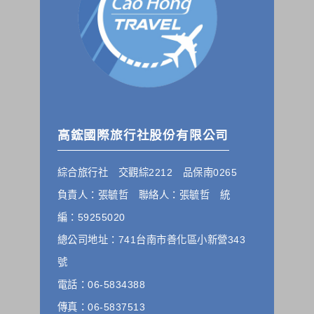
的個人資料揭露予第三人或使用於蒐集目的以外之其他用途。
在您於本網站註冊帳號、使用本網站相關產品、服務、活動或
贈獎時，本網站會收集您的個人識別資料，本網站也可以從商
業夥伴處取得個人資料。
當客戶在本網站註冊時，我們會取得您的姓名、電話、住址、
身份證字號、電子郵件、出生日期、性別、行業等相關資料，
當您註冊成功，並登入使用我們的服務後，我們即取得您的資
料。註冊時，本網站取得您的姓名、電話、住址、身份證字
號、電子郵件、出生日期、性別、行業等相關資料，當您註冊
成功，並登入使用我們的服務後，本網站即取得您的資料。
高鋐國際旅行社股份有限公司
其他除了上述，會保留您在上網瀏覽或查詢時，伺服器自行產
生的相關記錄，包括您使用連線設備的 IP 位址、使用時間、使
綜合旅行社 交觀綜2212 品保南0265
用的瀏覽器、瀏覽及點選資料紀錄等。本網站會對個別連線者
的瀏覽器予以標示，歸納使用者瀏覽器在本網站內部所瀏覽的
負責人：張毓哲 聯絡人：張毓哲 統
網頁，除非您願意告知您的個人資料，否則本網站不會也無法
將此項記錄和您對應。請您注意，在本網站網刊登廣告之廠
編：59255020
商，或與連結本網站，也可能蒐集您個人的資料。對於您主動
總公司地址：741台南市善化區小新營343
提供的個人資訊，這些廣告廠商、或連結網站有其個別的私權
保護政策，其資料處理措施不適用本網站隱私權保護政策，本
號
公司不負任何連帶責任。
電話：06-5834388
本網站將在事前或註冊登錄取得您的同意後，傳送商業性資料
或電子郵件給您。本公司除了在該資料或電子郵件上註明是由
傳真：06-5837513