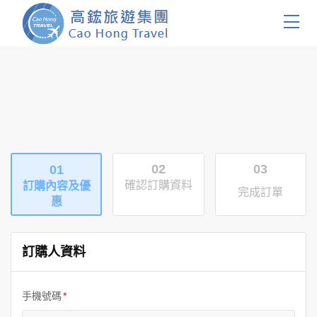
首頁
團體旅遊
國內旅遊
02
03
01
證件簽證
確認訂購資料
訂購內容及優
完成訂單
惠
關於我們
客製服務
訂購人資料
會員登入
手機號碼