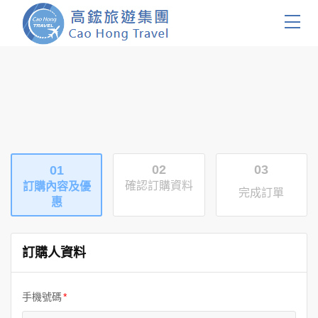
首頁
團體旅遊
國內旅遊
02
03
01
證件簽證
確認訂購資料
訂購內容及優
完成訂單
惠
關於我們
客製服務
訂購人資料
會員登入
手機號碼