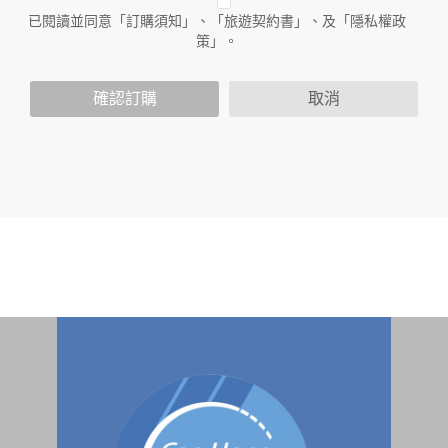
人員。例如您透過本公司旗下網站上的廣告廠商連結，這些置
已閱讀並同意「訂購須知」、「旅遊契約書」、及「隱私權政
放連結的廠商也可能蒐集您個人的資料。對於您主動提供的個
策」。
人資訊，這些廣告廠商或連結網站有其個別的隱私權保護政
策，其資料處理措施不適用於本公司隱私權保護政策。
您個人在本網站上的聊天室或討論區中任意公開個人資料的行
確認訂購
取消
為，在非經加密的保護下，亦不適用於本公司隱私權保護政
策。
資料的蒐集與使用方式:
為了在本網站提供您最佳的互動性服務，可能會請您提供相關
個人的資料，其範圍如下：
本網站在您使用服務信箱、問卷調查等互動性功能時，會保留
您所提供的姓名、電子郵件地址、聯絡方式及使用時間等。
於一般瀏覽時，伺服器會自行記錄相關行徑，包括您使用連線
設備的 IP 位址、使用時間、使用的瀏覽器、瀏覽及點選資料記
錄等，做為我們增進網站服務的參考依據，此記錄為內部應
用，決不對外公布。
為提供精確的服務，我們會將收集的問卷調查內容進行統計與
分析，分析結果之統計數據或說明文字呈現，除供內部研究
外，我們會視需要公佈統計數據及說明文字，但不涉及特定個
人之資料。
除非取得您的同意或其他法令之特別規定，本網站絕不會將您