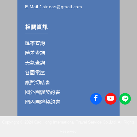
本公司發送，也會在該資料或電子郵件上提供您能隨時停止接
收這些資料或電子郵件的方法及說明。
E-Mail：aineas@gmail.com
資料使用:
本公司不會向任何人出售或出借您的個人識別資料。
相關資訊
在以下情況下， 本公司會向其他人士或公司提供您的個人識別
資料：
匯率查詢
1.遵守法令或政府機關的要求；或我們發覺您在網站上的行為
違反本公司旗下網站的會員條款或產品、服務的特定使用指
時差查詢
南。
2.為了保護使用者個人隱私，我們無法為您查詢其他使用者的
天氣查詢
帳號資料。若您有相關法律上問題需查閱他人資料時，請務必
各國電壓
向警政單位提出告訴，我們將全力配合警政單位調查並提供所
有相關資料，以協助調查及破案！
護照切結書
國外團體契約書
自我保護措施:
請妥善保管您在本公司及相關企業伙伴網站的帳號、密碼或個
國內團體契約書
人資料，不要將任何資料、密碼提供給任何人。並在您使用完
本公司相關企業伙伴網站所提供的服務後，務必記得登出帳戶
或關閉網頁瀏覽器，以防止他人讀取您的個人資料。
Copyright © 2024 Cao Hong International Travel Service Co.,Ltd. All Rights
倘若您發現有任何非經授權的第三者使用您的帳號進行任何詢
問或訂購時，請立即通知本站。
Reserved.