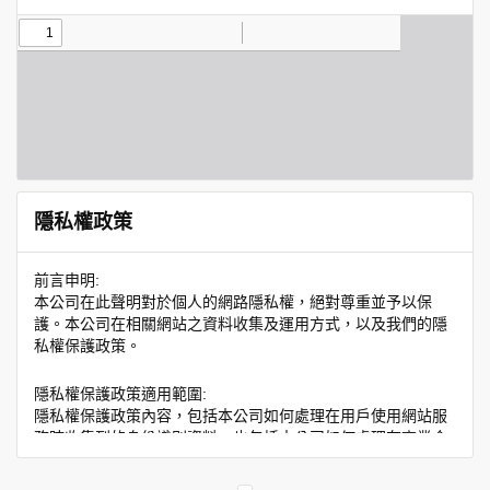
隱私權政策
前言申明:
本公司在此聲明對於個人的網路隱私權，絕對尊重並予以保
護。本公司在相關網站之資料收集及運用方式，以及我們的隱
私權保護政策。
隱私權保護政策適用範圍:
隱私權保護政策內容，包括本公司如何處理在用戶使用網站服
務時收集到的身份識別資料，也包括本公司如何處理在商業合
作與本公司合作時分享的任何身份識別資料。隱私權保護政策
不適用於本公司以外的公司或網站群，與非本站所僱用或管理