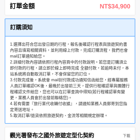
訂單金額
NT$34,900
訂購須知
1.選擇出符合您出發日期的行程，報名後確認行程表與旅遊契約書
內容且填寫相關資料，並利用線上付款，完成訂購流程，我們也會
mail訂單通知給您。
2.詳細付款內容請依照行程內容頁中的付款說明。若您是訂購須立
即付款的行程，請立即於線上即時完成 全額付款，若逾時未付，本
站系統將自動取消訂單，不會保留您的訂位。
3.付款完成後，系統會 mail封付款成功通知信函給您，經專屬服務
人員訂單確認OK後，最晚於出發前三天，提供行程確認單與團體行
程確認文件給您，您也可以在訂單查詢中得知(若行程確認單有變
更，業務人員會於出發前聯絡您)。
4.若有需要『旅行業代收轉付收據』，請通知業務人員郵寄到您指
定寄送地址。
5.取消訂單/退貨依照旅遊契約、金流等相關規定辦理。
觀光署發布之國外旅遊定型化契約
下載