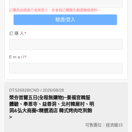
訂購商品請進行會員登入，非會員訂購需先驗證聯絡資料。
驗證/登入
訂 購 人
E m a i l
DTS26828ICND / 2026/08/28
榮夯首爾五日(全程無購物)~景福宮韓服
體驗、奉恩寺、益善洞、北村韓屋村、明
洞&弘大商圈<精選酒店 韓式烤肉吃到飽
>
可售團位：經濟艙
15