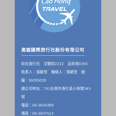
的個人資料揭露予第三人或使用於蒐集目的以外之其他用途。
在您於本網站註冊帳號、使用本網站相關產品、服務、活動或
贈獎時，本網站會收集您的個人識別資料，本網站也可以從商
業夥伴處取得個人資料。
當客戶在本網站註冊時，我們會取得您的姓名、電話、住址、
身份證字號、電子郵件、出生日期、性別、行業等相關資料，
當您註冊成功，並登入使用我們的服務後，我們即取得您的資
料。註冊時，本網站取得您的姓名、電話、住址、身份證字
號、電子郵件、出生日期、性別、行業等相關資料，當您註冊
成功，並登入使用我們的服務後，本網站即取得您的資料。
高鋐國際旅行社股份有限公司
其他除了上述，會保留您在上網瀏覽或查詢時，伺服器自行產
生的相關記錄，包括您使用連線設備的 IP 位址、使用時間、使
綜合旅行社 交觀綜2212 品保南0265
用的瀏覽器、瀏覽及點選資料紀錄等。本網站會對個別連線者
的瀏覽器予以標示，歸納使用者瀏覽器在本網站內部所瀏覽的
負責人：張毓哲 聯絡人：張毓哲 統
網頁，除非您願意告知您的個人資料，否則本網站不會也無法
將此項記錄和您對應。請您注意，在本網站網刊登廣告之廠
編：59255020
商，或與連結本網站，也可能蒐集您個人的資料。對於您主動
總公司地址：741台南市善化區小新營343
提供的個人資訊，這些廣告廠商、或連結網站有其個別的私權
保護政策，其資料處理措施不適用本網站隱私權保護政策，本
號
公司不負任何連帶責任。
電話：06-5834388
本網站將在事前或註冊登錄取得您的同意後，傳送商業性資料
或電子郵件給您。本公司除了在該資料或電子郵件上註明是由
傳真：06-5837513