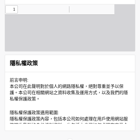
隱私權政策
前言申明:
本公司在此聲明對於個人的網路隱私權，絕對尊重並予以保
護。本公司在相關網站之資料收集及運用方式，以及我們的隱
私權保護政策。
隱私權保護政策適用範圍:
隱私權保護政策內容，包括本公司如何處理在用戶使用網站服
務時收集到的身份識別資料，也包括本公司如何處理在商業合
作與本公司合作時分享的任何身份識別資料。隱私權保護政策
不適用於本公司以外的公司或網站群，與非本站所僱用或管理