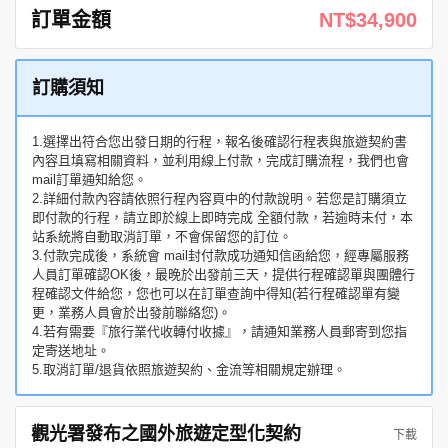
訂單金額
NT$34,900
訂購須知
1.選擇出符合您出發日期的行程，報名後確認行程表與旅遊契約書
內容且填寫相關資料，並利用線上付款，完成訂購流程，我們也會
mail訂單通知給您。
2.詳細付款內容請依照行程內容頁中的付款說明。若您是訂購須立
即付款的行程，請立即於線上即時完成 全額付款，若逾時未付，本
站系統將自動取消訂單，不會保留您的訂位。
3.付款完成後，系統會 mail封付款成功通知信函給您，經專屬服務
人員訂單確認OK後，最晚於出發前三天，提供行程確認單與團體行
程確認文件給您，您也可以在訂單查詢中得知(若行程確認單有變
更，業務人員會於出發前聯絡您)。
4.若有需要『旅行業代收轉付收據』，請通知業務人員郵寄到您指
定寄送地址。
5.取消訂單/退貨依照旅遊契約、金流等相關規定辦理。
觀光署發布之國外旅遊定型化契約
下載