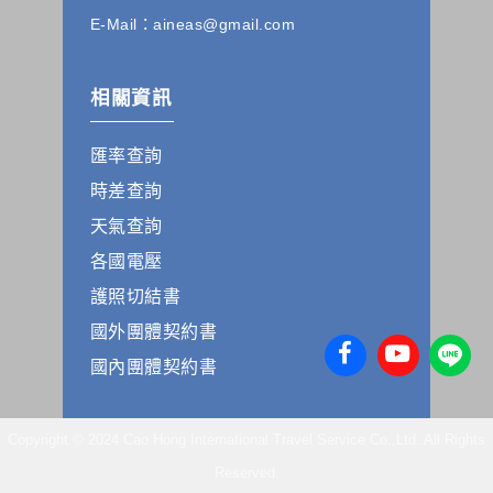
本公司發送，也會在該資料或電子郵件上提供您能隨時停止接
收這些資料或電子郵件的方法及說明。
E-Mail：aineas@gmail.com
資料使用:
本公司不會向任何人出售或出借您的個人識別資料。
相關資訊
在以下情況下， 本公司會向其他人士或公司提供您的個人識別
資料：
匯率查詢
1.遵守法令或政府機關的要求；或我們發覺您在網站上的行為
違反本公司旗下網站的會員條款或產品、服務的特定使用指
時差查詢
南。
2.為了保護使用者個人隱私，我們無法為您查詢其他使用者的
天氣查詢
帳號資料。若您有相關法律上問題需查閱他人資料時，請務必
各國電壓
向警政單位提出告訴，我們將全力配合警政單位調查並提供所
有相關資料，以協助調查及破案！
護照切結書
國外團體契約書
自我保護措施:
請妥善保管您在本公司及相關企業伙伴網站的帳號、密碼或個
國內團體契約書
人資料，不要將任何資料、密碼提供給任何人。並在您使用完
本公司相關企業伙伴網站所提供的服務後，務必記得登出帳戶
或關閉網頁瀏覽器，以防止他人讀取您的個人資料。
Copyright © 2024 Cao Hong International Travel Service Co.,Ltd. All Rights
倘若您發現有任何非經授權的第三者使用您的帳號進行任何詢
問或訂購時，請立即通知本站。
Reserved.