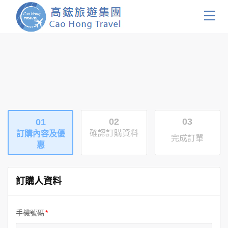
首頁
團體旅遊
國內旅遊
02
03
01
證件簽證
確認訂購資料
訂購內容及優
完成訂單
惠
關於我們
客製服務
訂購人資料
會員登入
手機號碼