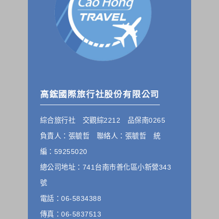
的個人資料揭露予第三人或使用於蒐集目的以外之其他用途。
在您於本網站註冊帳號、使用本網站相關產品、服務、活動或
贈獎時，本網站會收集您的個人識別資料，本網站也可以從商
業夥伴處取得個人資料。
當客戶在本網站註冊時，我們會取得您的姓名、電話、住址、
身份證字號、電子郵件、出生日期、性別、行業等相關資料，
當您註冊成功，並登入使用我們的服務後，我們即取得您的資
料。註冊時，本網站取得您的姓名、電話、住址、身份證字
號、電子郵件、出生日期、性別、行業等相關資料，當您註冊
成功，並登入使用我們的服務後，本網站即取得您的資料。
高鋐國際旅行社股份有限公司
其他除了上述，會保留您在上網瀏覽或查詢時，伺服器自行產
生的相關記錄，包括您使用連線設備的 IP 位址、使用時間、使
綜合旅行社 交觀綜2212 品保南0265
用的瀏覽器、瀏覽及點選資料紀錄等。本網站會對個別連線者
的瀏覽器予以標示，歸納使用者瀏覽器在本網站內部所瀏覽的
負責人：張毓哲 聯絡人：張毓哲 統
網頁，除非您願意告知您的個人資料，否則本網站不會也無法
將此項記錄和您對應。請您注意，在本網站網刊登廣告之廠
編：59255020
商，或與連結本網站，也可能蒐集您個人的資料。對於您主動
總公司地址：741台南市善化區小新營343
提供的個人資訊，這些廣告廠商、或連結網站有其個別的私權
保護政策，其資料處理措施不適用本網站隱私權保護政策，本
號
公司不負任何連帶責任。
電話：06-5834388
本網站將在事前或註冊登錄取得您的同意後，傳送商業性資料
或電子郵件給您。本公司除了在該資料或電子郵件上註明是由
傳真：06-5837513