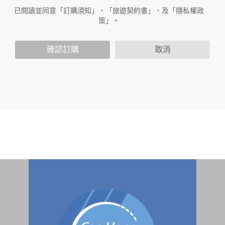
人員。例如您透過本公司旗下網站上的廣告廠商連結，這些置
已閱讀並同意「訂購須知」、「旅遊契約書」、及「隱私權政
放連結的廠商也可能蒐集您個人的資料。對於您主動提供的個
策」。
人資訊，這些廣告廠商或連結網站有其個別的隱私權保護政
策，其資料處理措施不適用於本公司隱私權保護政策。
您個人在本網站上的聊天室或討論區中任意公開個人資料的行
確認訂購
取消
為，在非經加密的保護下，亦不適用於本公司隱私權保護政
策。
資料的蒐集與使用方式:
為了在本網站提供您最佳的互動性服務，可能會請您提供相關
個人的資料，其範圍如下：
本網站在您使用服務信箱、問卷調查等互動性功能時，會保留
您所提供的姓名、電子郵件地址、聯絡方式及使用時間等。
於一般瀏覽時，伺服器會自行記錄相關行徑，包括您使用連線
設備的 IP 位址、使用時間、使用的瀏覽器、瀏覽及點選資料記
錄等，做為我們增進網站服務的參考依據，此記錄為內部應
用，決不對外公布。
為提供精確的服務，我們會將收集的問卷調查內容進行統計與
分析，分析結果之統計數據或說明文字呈現，除供內部研究
外，我們會視需要公佈統計數據及說明文字，但不涉及特定個
人之資料。
除非取得您的同意或其他法令之特別規定，本網站絕不會將您