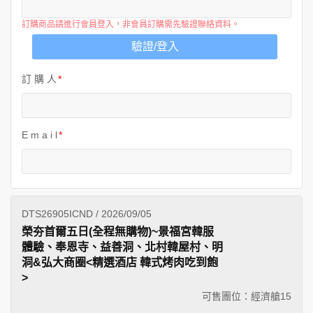
訂購商品請進行會員登入，非會員訂購需先驗證聯絡資料。
驗證/登入
訂 購 人
E m a i l
DTS26905ICND / 2026/09/05
榮夯首爾五日(全程無購物)~景福宮韓服
體驗、奉恩寺、益善洞、北村韓屋村、明
洞&弘大商圈<精選酒店 韓式烤肉吃到飽
>
可售團位：經濟艙
15