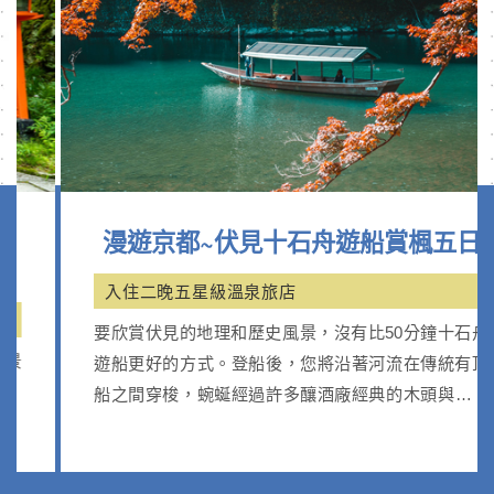
漫遊京都~伏見十石舟遊船賞楓五日
入住二晚五星級溫泉旅店
要欣賞伏見的地理和歷史風景，沒有比50分鐘十石舟
遊船更好的方式。登船後，您將沿著河流在傳統有頂
船之間穿梭，蜿蜒經過許多釀酒廠經典的木頭與灰泥
牆。沿途有柳樹與季節花卉夾岸，景色四季變化，使
得遊船之旅更加賞心悅目。