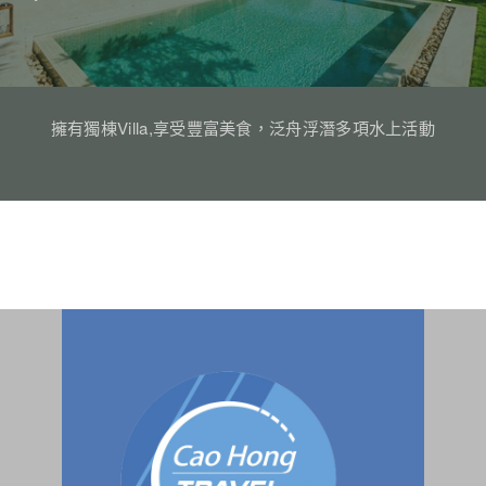
擁有獨棟Villa,享受豐富美食，泛舟浮潛多項水上活動