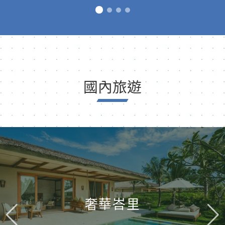
國內旅遊
奢華峇里