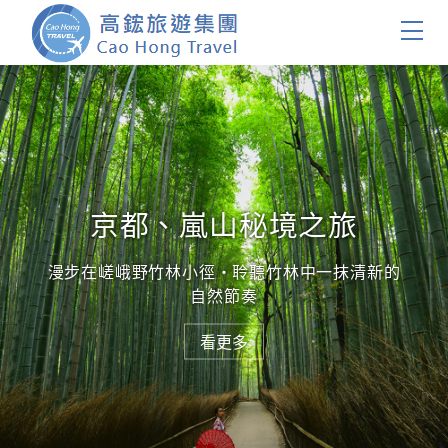
首頁
團體旅遊
國內旅遊
京都、嵐山秘境之旅
證件簽證
漫步在嵯峨野竹林小徑・聆聽竹林中一抹清新的
自然節奏
關於我們
看更多
看更多
客製服務
會員登入