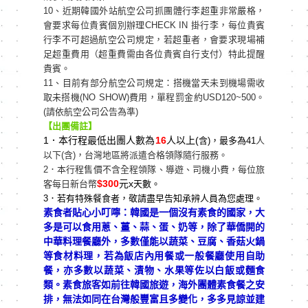
10、近期韓國外站航空公司抓團體行李超重非常嚴格，
會要求每位貴賓個別辦理CHECK IN 掛行李，每位貴賓
行李不可超過航空公司規定，若超重者，會要求現場補
足超重費用（超重費需由各位貴賓自行支付）特此提醒
貴賓。
11、目前有部分航空公司規定：搭機當天未到機場需收
取未搭機(NO SHOW)費用，單程罰金約USD120~500。
(請依航空公司公告為準)
【出團備註】
1
．本行程最低出團人數為
16
人以上(
含)
，最多為41
人
以下(含)，台灣地區將派遣合格領隊隨行服務。
2．本行程售價不含全程領隊、導遊、司機小費，每位旅
$300
元x
客每日新台幣
天數。
3
．若有特殊餐食者，敬請盡早告知承辨人員為您處理。
素食者貼心小叮嚀：韓國是一個沒有素食的國家，大
多是可以食用蔥、薑、蒜、蛋、奶等，除了華僑開的
中華料理餐廳外，多數僅能以蔬菜、豆腐、香菇火鍋
等食材料理，若為飯店內用餐或一般餐廳使用自助
餐，亦多數以蔬菜、漬物、水果等佐以白飯或麵食
類。素食旅客如前往韓國旅遊，海外團體素食餐之安
排，無法如同在台灣般豐富且多變化，多多見諒並建