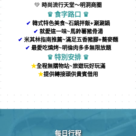
💚
時尚流行天堂
～明洞商圈
♛
食字路⼝
♛
✔
韓式特色美食
~
石鍋拌飯
+
涮涮鍋
✔
就愛這一味
~
馬鈴薯豬骨湯
✔
米其林指南推薦~滿足五香豬腳+蕎麥麵
✔
最愛吃燒烤~
明倫肉多多無限放題
♛
特別安排
♛
★
全程無購物站~旅遊玩好玩滿
★
提供轉接頭供貴賓借用
每日行程