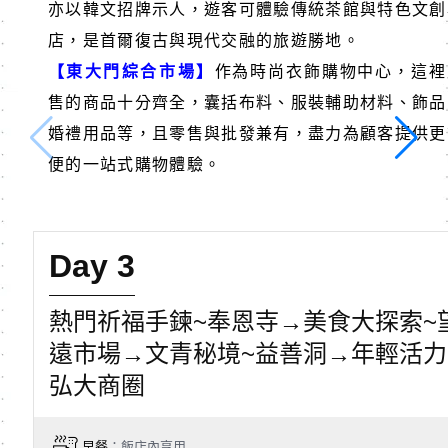
亦以韓文招牌示人，遊客可體驗傳統茶館與特色文創
店，是首爾復古與現代交融的旅遊勝地。
【東大門綜合市場】
作為時尚衣飾購物中心，這裡
售的商品十分齊全，囊括布料、服裝輔助材料、飾品
婚禮用品等，且零售與批發兼有，盡力為顧客提供更
便的一站式購物體驗。
Day 3
熱門祈福手鍊~奉恩寺→美食大探索~
遠市場→文青秘境~益善洞→年輕活力
弘大商圈
早餐
：飯店內享用