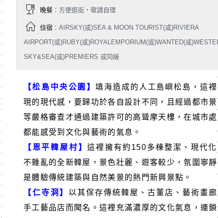
晚餐
：方便逛街，敬請自理
住宿
：AIRSKY(或)SEA & MOON TOURIST(或)RIVIERA
AIRPORT(或)RUBY(或)ROYALEMPORIUM(或)WANTED(或)WESTE
SKY&SEA(或)PREMIERS 或同級
【松島中央公園】
填海造成的人工島嶼松島，這裡
現的現代感，要歸功於各自設計不同，且經過都市景
等嚴格審查才通過建築許可的高聳摩天樓，在城市處
都能感受到文化與藝術的氣息。
【恩平韓屋村】
這裡擁有約
150
多棟整潔、現代化
不雜亂的全新韓屋，景色壯麗、遊客較少，氛圍寧靜
是體驗傳統建築與自然美景的熱門新興景點。
【仁寺洞】
以其保存傳統韓屋、古董店、藝術畫廊
手工藝品店而聞名。這裡充滿濃厚的文化氣息，連鎖