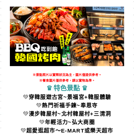
※景點照片以實際狀況為主，圖片僅提供參考。
※餐食圖片僅供參考，請以實物為準。
♛
特⾊景點
♛
💚
穿韓服遊古宮~景福宮+韓服體驗
💚
熱門祈福手鍊~奉恩寺
💚
漫步韓屋村~北村韓屋村+三清洞
💚
年輕活力~弘大商圈
💚
超愛逛超市～E-MART或樂天超市