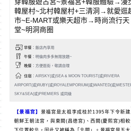
穿韓服遊古宮~景福宮+韓服體驗→漫
韓屋村~北村韓屋村+三清洞→就愛逛
市~E-MART或樂天超市→時尚流行天
堂~明洞商圈
早餐
：飯店內享用
午餐
：明倫肉多多無限放題~
晚餐
：方便逛街，敬請自理
住宿
：AIRSKY(或)SEA & MOON TOURIST(或)RIVIERA
AIRPORT(或)RUBY(或)ROYALEMPORIUM(或)WANTED(或)WESTE
SKY&SEA(或)PREMIERS 或同級
【景福宮】
景福宮是太祖李成桂於
1395
年下令新建
朝鮮王朝法宮，與東闕
(
昌德宮
)
、西闕
(
慶熙宮
)
相較
下位置較北，因此又被稱為「北闕」。景福宮是五大