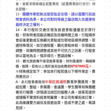
者，會要求現場補足超重費用（超重費需自行支付）特
此提醒。
團體作業恕無法接受指定住宿，請以當團行前說
13．
明會資料為準。本公司對同等級之飯店間入住選擇有
最終決定之權利。
14
．本行程的交通住宿及旅遊景點儘量忠於原行
程，但有時會因飯店確認及班機時間之故，行程順序
會前後更動或互換觀光景點或住宿地區順序調整。若
遇特殊情況，如交通阻塞、觀光景點休假、住宿飯店
調整、班機時間調整或其他不可抗力之因素，行程安
排以當地為主。情非得已，懇請諒解。
15
．觀光旅遊團不接受跑單幫客、持外國護照、韓國華
NT$7000
元。
僑、脫隊，若有以上情形皆另加收費用
※特殊規定如下：參加本行程若逢以下條件限定，費
用需另計：
A
中華民國護照
散客參團適用，整
．此行程售價限持
組包團、整組、參展團、會議團、學生團等特殊團體
需另行報價，詳情請洽詢您的服務人員。旅客若提供
或隱瞞不實資料經查明屬實，本公司有權拒收訂單，
此為維護雙方誠信及旅遊品質，造成不便之處，敬請
見諒。