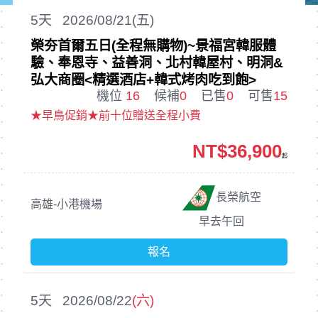
5
天
2026/08/21(五)
榮夯首爾五日(全程無購物)~景福宮韓服體
驗、奉恩寺、益善洞、北村韓屋村、明洞&
弘大商圈<精選酒店+韓式烤肉吃到飽>
機位
16
候補
0
已售
0
可售
15
★早鳥促銷★前十位贈送全程小費
NT$36,900
起
長榮航空
高雄-小港機場
早去午回
報名
5
天
2026/08/22
(六)