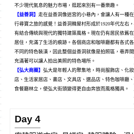
不少現代氣息的魅力市場，逛起來別有一番樂趣。
【益善洞】
⾛在益善洞像迷宮的⼩巷內，會讓⼈有⼀種在
⾏尋寶之旅的感覺！益善洞韓屋村形成於1920年代左右
有結合傳統與現代的獨特建築風格。現在仍有居⺠依舊在
居住，充滿了⽣活的痕跡。各個商店和咖啡廳都有各式各
不同的特⾊裝潢，因此整個益善洞就像是拍照區，巷弄間
充滿著可以讓⼈拍出美照的特⾊場所。
【弘大商圈】
弘大是年輕人的聚集地，時尚服飾店、化妝
店、生活家居店、書店、文具店、選品店、特色咖啡廳、
食餐廳林立，使弘大街頭變得更自由奔放而風格獨具。
Day 4