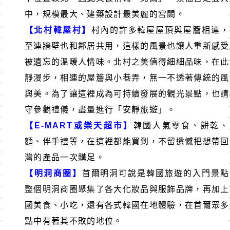
中，規模最大、建築設計最美麗的宮闕。
【北村韓屋村】
村內的許多韓屋屋頂與屋簷相連，
至連牆壁也和鄰居共用，這樣的風景也讓人重新感受
被遺忘的溫暖人情味。北村之美值得細細品味，在此
靜漫步，相連的屋簷與小巷弄，無一不透著傳統的風
與美。為了讓這裡成為可持續發展的觀光景點，也請
守參觀禮儀，盡量進行「安靜旅遊」。
【E-MART或樂天超市】
韓國人氣零食、餅乾、
麵、伴手禮等，在這裡都能買到，不留遺憾把想帶回
灣的產品一次購足。
【明洞商圈】
首爾明洞可說是韓國旅遊的入門景點
整個明洞商圈聚集了各大化妝品與服飾品牌，再加上
國美食、小吃，還有各式韓國在地體驗，在首爾眾多
點中有著其不敗的地位。