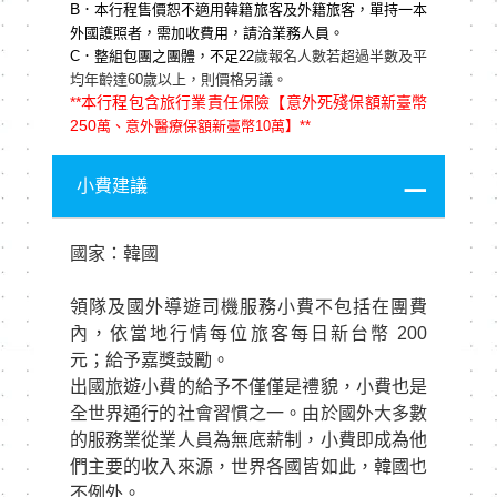
B
．本行程售價恕不適用韓籍旅客及外籍旅客，單持一本
外國護照者，需加收費用，請洽業務人員。
C
．整組包團之團體，不足22
歲報名人數若超過半數及平
均年齡達60歲以上，則價格另議。
**
本行程包含旅行業責任保險【意外死殘保額新臺幣
250
萬、意外醫療保額新臺幣10
萬】**
小費建議
國家：韓國
領隊及國外導遊司機服務小費不包括在團費
內，依當地行情每位旅客每日新台幣 200
元；給予嘉獎鼓勵。
出國旅遊小費的給予不僅僅是禮貌，小費也是
全世界通行的社會習慣之一。由於國外大多數
的服務業從業人員為無底薪制，小費即成為他
們主要的收入來源，世界各國皆如此，韓國也
不例外。