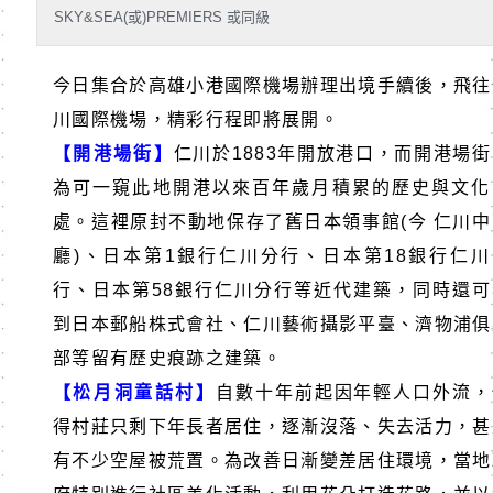
SKY&SEA(或)PREMIERS 或同級
今日集合於高雄小港國際機場辦理出境手續後，飛往
川國際機場，精彩行程即將展開。
【開港場街】
仁川於
1883
年開放港口，而開港場街
為可一窺此地開港以來百年歲月積累的歷史與文化
處。這裡原封不動地保存了舊日本領事館
(
今 仁川
廳
)
、日本第
1
銀行仁川分行、日本第
18
銀行仁川
行、日本第
58
銀行仁川分行等近代建築，同時還可
到日本郵船株式會社、仁川藝術攝影平臺、濟物浦俱
部等留有歷史痕跡之建築。
【松月洞童話村】
自數十年前起因年輕人口外流，
得村莊只剩下年長者居住，逐漸沒落、失去活力，甚
有不少空屋被荒置。為改善日漸變差居住環境，當地