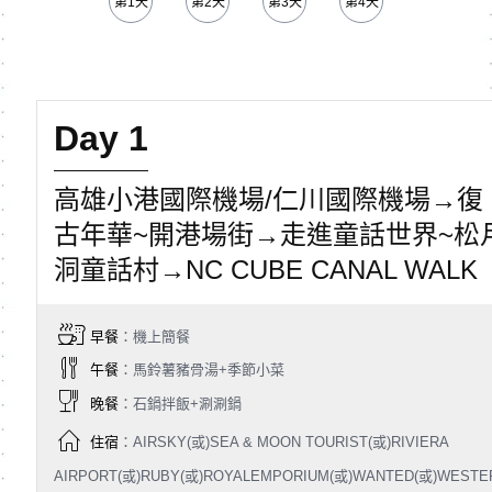
第1天
第2天
第3天
第4天
第5天
Day 1
高雄小港國際機場/仁川國際機場→復
古年華~開港場街→走進童話世界~松
洞童話村→NC CUBE CANAL WALK
早餐
：機上簡餐
午餐
：馬鈴薯豬骨湯+季節小菜
晚餐
：石鍋拌飯+涮涮鍋
住宿
：AIRSKY(或)SEA & MOON TOURIST(或)RIVIERA
AIRPORT(或)RUBY(或)ROYALEMPORIUM(或)WANTED(或)WESTE