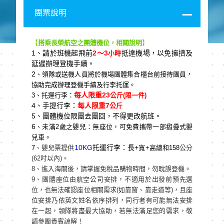
團票說明
【
搭乘長榮航空之團體機位，相關說明
】
1
、請於班機起飛前
2
～3
抵達機場，以免擁擠及
小時
延遲辦理登機手續。
2
、領隊或送機人員將於機場團體集合櫃台前接待團員，
協助完成辦理登機手續及行李托運。
每人限重23
3
、托運行李：
公斤(
限一件)
4
、手提行李：
每人限重7
公斤
5
、團體機位限團去團回，不得更改航班。
6
、未滿2
歲之嬰兒：無座位，可免費攜帶一部摺疊式嬰
兒車。
10KG
托運行李：長+
7
、嬰兒票提供
寬+
高總和158
公分
(62吋以內)。
8、進入海關後，請掌握免稅品購物時間，勿耽誤登機。
9、團體座位由航空公司安排，不適用於出發前預先選
位，也無法確認座位相關需求(如靠窗、靠走道等)，且座
位安排乃依英文姓名依序排列，同行者有可能無法安排
在一起，領隊將盡最大協助，若無法滿足您的需求，敬
請參團貴賓諒解！