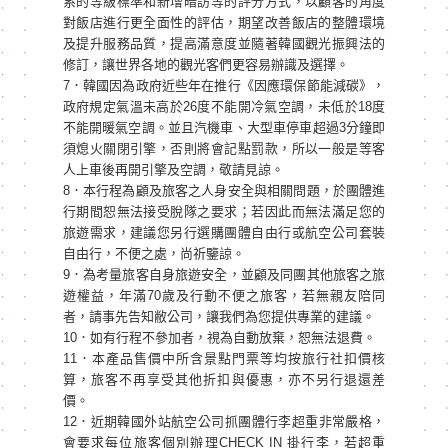
系的等級標準和新增暗訪等的評分方式，以顧客的角度
對飯店進行更全面性的評估，期望改善飯店的整體環境
及提升服務品質，提高滿意度並隨著韓國觀光振興法的
修訂，讓世界各地的觀光客們更容易辦識及選擇。
7．韓國因為政府近些年在推行《因應環保節能減碳》，
政府規定氣溫未高於26度不能開冷氣空調，未低於18度
不能開暖氣空調。並且汽機車、大型車停車超過3分鐘即
須熄火關閉引擎，否則將會記點罰款，所以一般是等客
人上車後再開引擎及空調，敬請見諒。
8．本行程為顧及旅客之人身安全與相關問題，於團體進
行期間恕無法接受脫隊之要求；若因此而無法滿足您的
旅遊需求，建議您另行選購團體自由行或航空公司套裝
自由行，不便之處，尚祈鑒諒。
9．為考量旅客自身旅遊安全，並顧及同團其他旅客之旅
遊權益，年滿70歲及行動不便之旅客，若無親友陪同
者，請事先告知敝公司，讓我們為您提供專業的建議。
10．如有⾏程不參加者，視為⾃動放棄，恕無法退費。
11．本產品售價中所含景點門票等均按旅行社扣價核
算，旅客不再享受其他折扣與優惠，亦不另行退還差
價。
12．近期韓國外站航空公司抓團體行李超重非常嚴格，
會要求每位旅客個別辦理CHECK IN 掛行李，若超重