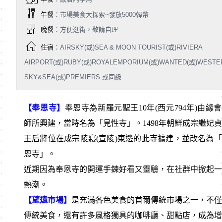
午餐
：市場美食大探索~發放5000韓幣
晚餐
：方便逛街，敬請自理
住宿
：AIRSKY(或)SEA & MOON TOURIST(或)RIVIERA
AIRPORT(或)RUBY(或)ROYALEMPORIUM(或)WANTED(或)WESTE
SKY&SEA(或)PREMIERS 或同級
【奉恩寺】
奉恩寺為新羅元聖王10年(西元794年)由緣
師所興建，當時名為「見性寺」。1498年朝鮮成宗繼妃
王后將位在成宗陵寢(宣陵)東邊的此寺擴建，並改名為
恩寺」。
近期因為奉恩寺的開運手鍊好看又靈驗，在社群中掀起一
熱潮。
【望遠市場】
是充滿各色美食的首爾傳統市場之一，不僅
傳統美食，還有許多風格獨具的咖啡廳、甜點店，成為增