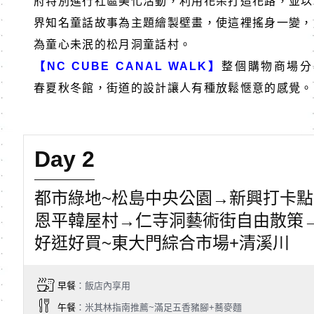
府特別進行社區美化活動，利用花朵打造花路，並以
界知名童話故事為主題繪製壁畫，使這裡搖身一變，
為童心未泯的松月洞童話村。
【NC CUBE CANAL WALK】
整個購物商場分
春夏秋冬館，街道的設計讓人有種放鬆愜意的感覺。
Day 2
都市綠地~松島中央公園→新興打卡點
恩平韓屋村→仁寺洞藝術街自由散策
好逛好買~東大門綜合市場+清溪川
早餐
：飯店內享用
午餐
：米其林指南推薦~滿足五香豬腳+蕎麥麵