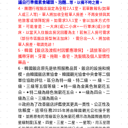
議自行準備素食罐頭、泡麵...
等，以備不時之需。
4．
團體行程飯店設定為全程2人1室。若單數報名(如單
人或三人等)，單人將加收全程單人房差，不再安排與其
他旅客或領隊配房。如需求3人1室，會以加床方式作
業，可能會是：一大床(或)二小床+一行軍床(或)沙發
床，以當天入住飯店房況回覆為主！若無三人房可需求
（部份市區飯店房型無法加床），需分出一人，將加收
單人房差，敬請見諒！
5．韓國【飯店及渡假村因響應環保】，請旅客自行
攜帶牙刷、牙膏、拖鞋、香皂、洗髮精及個人習慣性
藥品。
6．韓國飯店原先是依照服務品質、飯店的設施和規
模，由韓國飯店業協會、韓國觀光協會中央會等二個
單位協助評估，區分為特一級、特二級、一 級、二
級、三級等五個等級：
✦
特一級為金黃色無窮花五
朵。
✦
特二級為綠色無窮花五朵。
✦
一級為四朵、二
級為三朵、三級為兩朵。
※政府為了改善飯店評鑑使其更具一貫性、公正性及
信賴度，這項任務2015
年將由韓國觀光公社接手管
理，並將原有的等級區分及無窮花標示改為國際通用的
星級制度(
五星、四星、三星、二星、一星等)
，用五星體