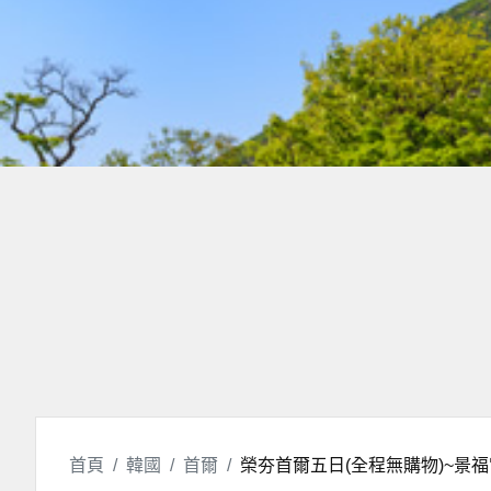
出發日期
首頁
韓國
首爾
榮夯首爾五日(全程無購物)~景