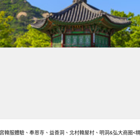
福宮韓服體驗、奉恩寺、益善洞、北村韓屋村、明洞&弘大商圈<精