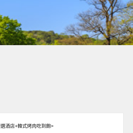
選酒店+韓式烤肉吃到飽>