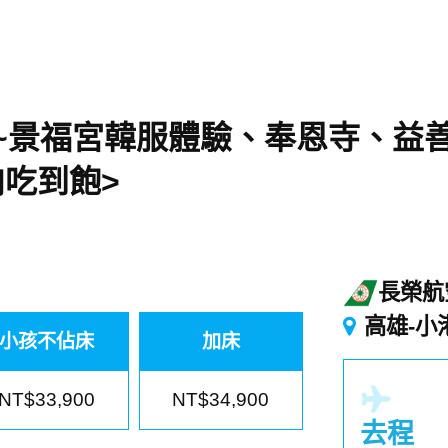
)~景福宮韓服體驗、奉恩寺、益
肉吃到飽>
長榮航
高雄-小
小孩不佔床
加床
NT$33,900
NT$34,900
去程