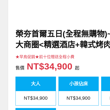
榮夯首爾五日(全程無購物
大商圈<精選酒店+韓式烤
★早鳥促銷★前十位贈送全程小費
NT$34,900
售價
起
大人
小孩佔床
NT$34,900
NT$34,900