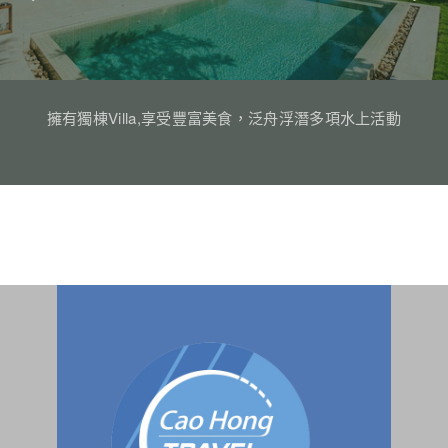
擁有獨棟Villa,享受豐富美食，泛舟浮潛多項水上活動