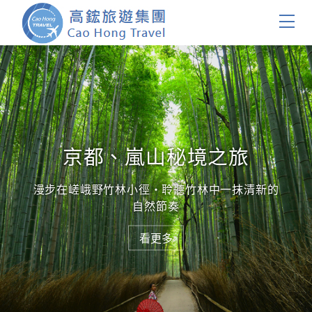
首頁
團體旅遊
國內旅遊
京都、嵐山秘境之旅
證件簽證
漫步在嵯峨野竹林小徑・聆聽竹林中一抹清新的
自然節奏
關於我們
看更多
看更多
客製服務
會員登入