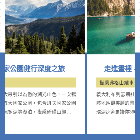
走進畫裡，探訪義大利藝術之旅
搭乘弗格山纜車
次暢
義大利布列瑟農壯觀的迴廊、美麗的壁畫、史其成為
公園
該地區最美麗的景點之一｡布萊埃斯湖湖光山色一絕，
車；
環湖步道更讓你360度親近這個美麗湖泊。