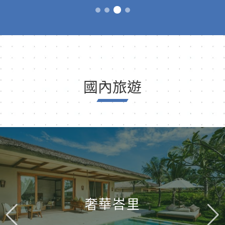
國內旅遊
奢華峇里