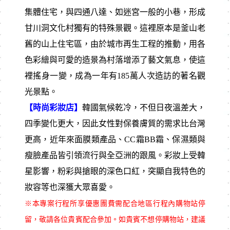
集體住宅，與四通八達、如迷宮一般的小巷，形成
甘川洞文化村獨有的特殊景觀。這裡原本是釜山老
舊的山上住宅區，由於城市再生工程的推動，用各
色彩繪與可愛的造景為村落增添了藝文氣息，使這
裡搖身一變，成為一年有185萬人次造訪的著名觀
光景點。
【時尚彩妝店】
韓國氣候乾冷，不但日夜溫差大，
四季變化更大，因此女性對保養膚質的需求比台灣
更高，近年來面膜類產品、CC霜BB霜、保濕類與
瘦臉產品皆引領流行與全亞洲的跟風。彩妝上受韓
星影響，粉彩與搶眼的深色口紅，突顯自我特色的
妝容等也深獲大眾喜愛。
※本專案行程所享優惠團費需配合地區行程內購物站停
留，敬請各位貴賓配合參加。如貴賓不想停購物站，建議