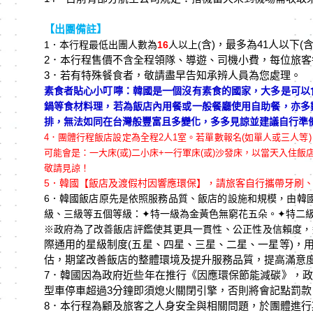
【出團備註】
含)
，最多為41
人以下(
1
．本行程最低出團人數為
16
人以上(
2．本行程售價不含全程領隊、導遊、司機小費，每位旅客
3
．若有特殊餐食者，敬請盡早告知承辨人員為您處理。
素食者貼心小叮嚀：韓國是一個沒有素食的國家，大多是可以
鍋等食材料理，若為飯店內用餐或一般餐廳使用自助餐，亦多
排，無法如同在台灣般豐富且多變化，多多見諒並建議自行準備素
4．
團體行程飯店設定為全程2人1室。若單數報名(如單人或三人等
可能會是：一大床(或)二小床+一行軍床(或)沙發床，以當天入
敬請見諒！
5．韓國【飯店及渡假村因響應環保】，請旅客自行攜帶牙刷
6．韓國飯店原先是依照服務品質、飯店的設施和規模，由韓
級、三級等五個等級：
✦
特一級為金黃色無窮花五朵。
✦
特二
※政府為了改善飯店評鑑使其更具一貫性、公正性及信賴度，這
際通用的星級制度(
五星、四星、三星、二星、一星等)
，
估，期望改善飯店的整體環境及提升服務品質，提高滿意
7．韓國因為政府近些年在推行《因應環保節能減碳》，政
型車停車超過3分鐘即須熄火關閉引擎，否則將會記點罰
8．本行程為顧及旅客之人身安全與相關問題，於團體進行