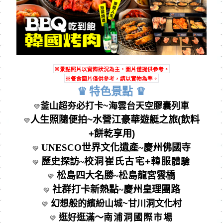
※景點照片以實際狀況為主，圖片僅提供參考。
※餐食圖片僅供參考，請以實物為準。
♛
特⾊景點
♛
釜山超夯必打卡~
海雲台天空膠囊列車
💛
人生照隨便拍~水營江豪華遊艇之旅(飲料
💛
+餅乾享用)
UNESCO世界文化遺產~慶州佛國寺
💛
歷史探訪~
校洞崔氏古宅+韓服
體驗
💛
松島四大名勝~松島龍宮雲橋
💛
社群打卡新熱點~慶州皇理團路
💛
幻想般的繽紛山城~甘川洞文化村
💛
逛好逛滿～
南浦洞國際市場
💛