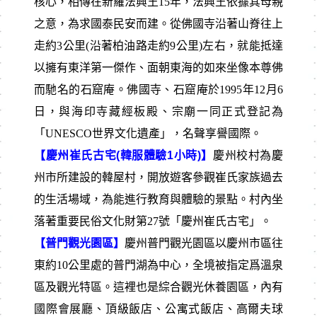
核心，相傳在新羅法興王15年，法興王依據其母親
之意，為求國泰民安而建。從佛國寺沿著山脊往上
走約3公里(沿著柏油路走約9公里)左右，就能抵達
以擁有東洋第一傑作、面朝東海的如來坐像本尊佛
而馳名的石窟庵。佛國寺、石窟庵於1995年12月6
日，與海印寺藏經板殿、宗廟一同正式登記為
「UNESCO世界文化遺產」，名聲享譽國際。
【慶州崔氏古宅(韓服體驗1小時)】
慶州校村為慶
州市所建設的韓屋村，開放遊客參觀崔氏家族過去
的生活場域，為能進行教育與體驗的景點。村內坐
落著重要民俗文化財第27號「慶州崔氏古宅」。
【普門觀光園區】
慶州普門觀光園區以慶州市區往
東約10公里處的普門湖為中心，全境被指定爲溫泉
區及觀光特區。這裡也是綜合觀光休養園區，內有
國際會展廳、頂級飯店、公寓式飯店、高爾夫球