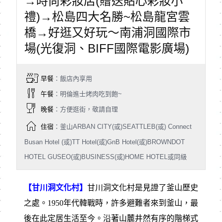
→時尚彩妝店(贈送貼心彩妝小
禮)→松島四大名勝~松島龍宮雲
橋→好逛又好玩～南浦洞國際市
場(光復洞、BIFF國際電影廣場)
早餐
：飯店內享用
午餐
：明倫進士烤肉吃到飽~
晚餐
：方便逛街，敬請自理
住宿
：釜山ARBAN CITY(或)SEATTLEB(或) Connect
Busan Hotel (或)TT Hotel(或)GnB Hotel(或)BROWNDOT
HOTEL GUSEO(或)BUSINESS(或)HOME HOTEL或同級
【甘川洞文化村】
甘川洞文化村是見證了釜山歷史
之處。1950年代韓戰時，許多避難者來到釜山，最
後在此定居生活至今。沿著山麓井然有序的階梯式