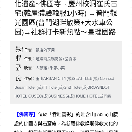
化遺產~佛國寺→慶州校洞崔氏古
宅(韓屋體驗韓服1小時) →普門觀
光園區(普門湖畔散策+大水車公
園)→社群打卡新熱點～皇理團路
早餐
：飯店內享用
午餐
：煙燻南瓜鴨肉餐+營養飯
晚餐
：人蔘雞+季節小菜
住宿
：釜山ARBAN CITY(或)SEATTLEB(或) Connect
Busan Hotel (或)TT Hotel(或)GnB Hotel(或)BROWNDOT
HOTEL GUSEO(或)BUSINESS(或)HOME HOTEL或同級
【佛國寺】
位於「吞吐雲彩」的吐含山(745m)山腰
處的佛國寺與石窟庵，為新羅佛教燦爛佛教文化的