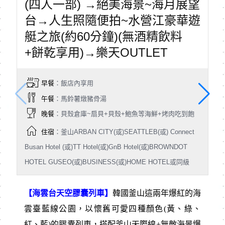
(四人一部) →絕美海景~海月展望
台→人生照隨便拍~水營江豪華遊
艇之旅(約60分鐘)(無酒精飲料
+餅乾享用)→樂天OUTLET
早餐
：飯店內享用
午餐
：馬鈴薯燉豬骨湯
晚餐
：貝殼倉庫~扇貝+貝殼+鮑魚等海鮮+烤肉吃到飽
住宿
：釜山ARBAN CITY(或)SEATTLEB(或) Connect
Busan Hotel (或)TT Hotel(或)GnB Hotel(或)BROWNDOT
HOTEL GUSEO(或)BUSINESS(或)HOME HOTEL或同級
【海雲台天空膠囊列車】
韓國釜山這兩年爆紅的海
雲臺藍線公園，以懷舊可愛四種顏色(黃、綠、
紅、藍)的膠囊列車，搭配釜山天際線+無敵海景爆