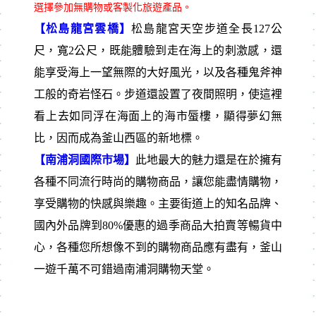
選擇參加無購物或客製化旅遊產品。
【松島龍宮雲橋】
松島龍宮天空步道全長127公
尺，寬2公尺，既能體驗到走在海上的刺激感，還
能享受海上一望無際的大好風光，以及各種鬼斧神
工般的奇岩怪石。步道還設置了夜間照明，使這裡
看上去如同浮在海面上的海市蜃樓，顯得夢幻無
比，因而成為釜山西區的新地標。
【南浦洞國際市場】
此地最⼤的魅力還是在於擁有
各種不同流行時尚的購物商品，讓您能盡情購物，
享受購物的快感與樂趣。主要街道上的知名品牌、
國內外品牌到80%優惠的過季商品⼤拍賣等暢貨中
⼼，各種您所想像不到的購物商品應有盡有，釜⼭
⼀遊千萬不可錯過南浦洞購物天堂。