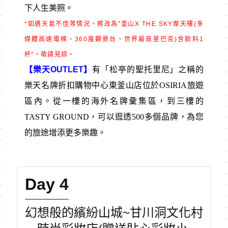
下人生美照。
*
如遇天氣不佳等情況，將改為
”
釜山
X THE SKY
摩天樓
(
多
媒體高速電梯、
360
度觀景台、世界最高星巴克
)
含飲料
1
杯"，敬請見諒。
【樂天OUTLET】
有「松亭的聖托里尼」之稱的
樂天名牌折扣購物中心東釜山店位於OSIRIA旅遊
區內。從一樓的海外名牌彙集區，到三樓的
TASTY GROUND，可以逛透500多個品牌，為您
的旅途增添更多樂趣。
Day 4
幻想般的繽紛山城~甘川洞文化村