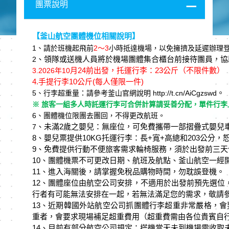
團票說明
【釜山航空團體機位相關說明】
1
、請於班機起⾶前
2
～3
⼩時抵達機場，以免擁擠及延遲辦理
、領隊或送機⼈員將於機場團體集合櫃台前接待團員，協
2
月24
前出發，托運行李：23
公斤（不限件數）
3.
2026
年10
4.
手提行李10
公斤(每人僅限一件)
。
5
、行李超重量：請參考釜⼭官網說明 http://t.cn/AiCgzswd
※ 旅客一組多⼈時託運行李可合併計算請妥善分配，單件行李上
6
、團體機位限團去團回，不得更改航班。
、未滿2
歲之嬰兒：無座位，可免費攜帶⼀部摺疊式嬰兒
7
8、嬰兒票提供10KG托運行李：⻑+寬+⾼總和203公分
9、免費提供行動不便旅客需求輪椅服務，須於出發前三天
10、團體機票不可更改⽇期、航班及航點、釜⼭航空⼀經
11、進入海關後，請掌握免稅品購物時間，勿耽誤登機。
12、團體座位由航空公司安排，不適⽤於出發前預先選位
行者有可能無法安排在⼀起，若無法滿足您的需求，敬請
13、近期韓國外站航空公司抓團體行李超重非常嚴格，會要
重者，會要求現場補足超重費⽤（超重費需由各位貴賓⾃
14、目前有部分航空公司規定：搭機當天未到機場需收取未搭機