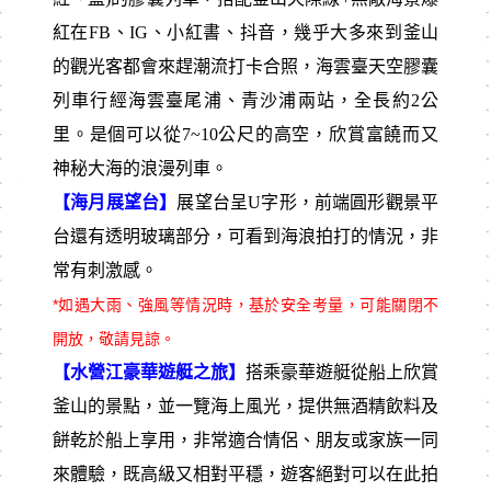
紅在FB、IG、小紅書、抖音，幾乎大多來到釜山
的觀光客都會來趕潮流打卡合照，海雲臺天空膠囊
列車行經海雲臺尾浦、青沙浦兩站，全長約2公
里。是個可以從7~10公尺的高空，欣賞富饒而又
神秘大海的浪漫列車。
【海月展望台】
展望台呈U字形，前端圓形觀景平
台還有透明玻璃部分，可看到海浪拍打的情況，非
常有刺激感。
*如遇大雨、強風等情況時，基於安全考量，可能關閉不
開放，敬請見諒。
【水營江豪華遊艇之旅】
搭乘豪華遊艇從船上欣賞
釜山的景點，並一覽海上風光，提供無酒精飲料及
餅乾於船上享用，非常適合情侶、朋友或家族一同
來體驗，既高級又相對平穩，遊客絕對可以在此拍