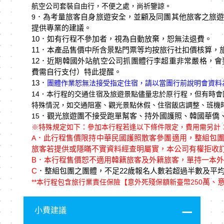
航空公司套裝自由行，不便之處，尚祈鑒諒。
．為考量旅客自身旅遊安全，並顧及同團其他旅客之旅遊
9
提供專業的建議。
10
．如有⾏程不參加者，視為⾃動放棄，恕無法退費。
11．本產品售價中所含景點門票等均按旅行社扣價核算，
12．近期韓國外站航空公司抓團體行李超重非常嚴格，會要
費需自行支付）特此提醒。
13．
團體作業恕無法接受指定住宿，請以當團行前說明會資料
14
．本行程的交通住宿及旅遊景點儘量忠於原行程，但有時會
特殊情況，如交通阻塞、觀光景點休假、住宿飯店調整、班機
．觀光旅遊團不接受跑單幫客、持外國護照、韓國華僑
15
※特殊規定如下：參加本行程若逢以下條件限定，費用需另計
．此行程售價限持中華民國護照散客參團適用，整組包
A
旅客若提供或隱瞞不實資料經查明屬實，本公司有權拒收
B
．本行程售價恕不適用韓籍旅客及外籍旅客，單持一本外
C
．整組包團之團體，不足22歲報名人數若超過半數及平均
萬、意
**
本行程包含旅行業責任保險【意外死殘保額新臺幣250
小費建議