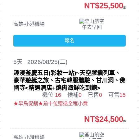
NT$25,500
起
釜山航空
高雄-小港機場
午去早回
報名
5
天
2026/08/25(二)
趣漫釜慶五日(彩妝一站)~天空膠囊列車、
豪華遊艇之旅、古宅韓服體驗、甘川洞、佛
國寺<精選酒店+燒肉海鮮吃到飽>
機位
16
候補
0
已售
0
可售
15
★早鳥促銷★前十位贈送全程小費
NT$24,500
起
釜山航空
高雄-小港機場