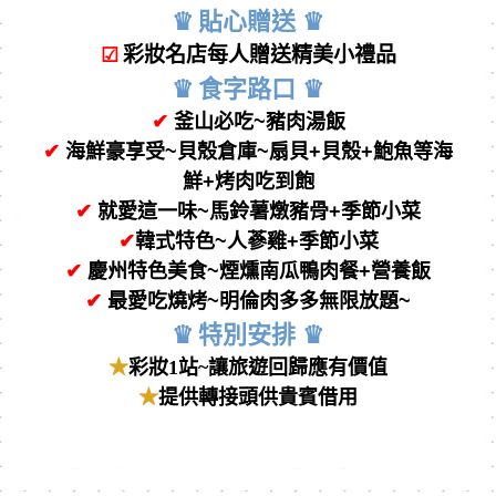
♛
貼⼼贈送
♛
彩妝名店每⼈贈送精美⼩禮品
☑
♛
食字路⼝
♛
✔
釜山
必吃~
豬肉湯飯
✔
海鮮豪享受
~
貝殼倉庫
~
扇貝
+
貝殼
+
鮑魚等海
鮮
+
烤肉吃到飽
✔
就愛這一味~馬鈴薯燉豬骨+季節小菜
✔
韓式特色~
人蔘雞+季節小菜
✔
慶州特色美食~
煙燻南瓜鴨肉餐
+
營養飯
✔
最愛吃燒烤~明倫
肉多多無限放題~
♛
特別安排
♛
★
彩妝1站~讓旅遊回歸應有價值
★
提供轉接頭供貴賓借用