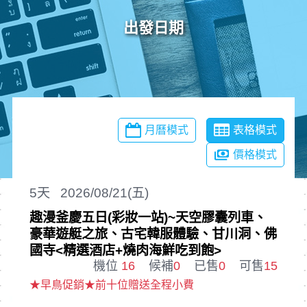
出發日期
月曆模式
表格模式
價格模式
5
天
2026/08/21(五)
趣漫釜慶五日(彩妝一站)~天空膠囊列車、
豪華遊艇之旅、古宅韓服體驗、甘川洞、佛
國寺<精選酒店+燒肉海鮮吃到飽>
機位
16
候補
0
已售
0
可售
15
★早鳥促銷★前十位贈送全程小費