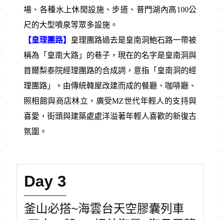
場、各種水上休閒設施、步道、普門湖內高100公
尺的大型噴泉等眾多設施。
【皇理團路】
皇理團路過去是皇南洞鮑石路一帶被
稱為「皇南大路」的巷子，現在的名字是皇南洞與
首爾梨泰院經理團路的合成詞，意指「皇南洞的經
理團路」。由傳統韓屋改建而成的餐廳、咖啡廳、
照相館與商店林立，廣受MZ世代年輕人的支持與
喜愛，街頭與建築處處洋溢著年輕人喜歡的新復古
氛圍。
Day 3
釜山必搭~海雲台天空膠囊列車