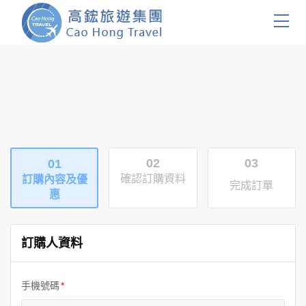
首頁
團體旅遊
國內旅遊
02
03
01
證件簽證
確認訂購資料
訂購內容及優
完成訂單
惠
關於我們
客製服務
訂購人資料
會員登入
手機號碼