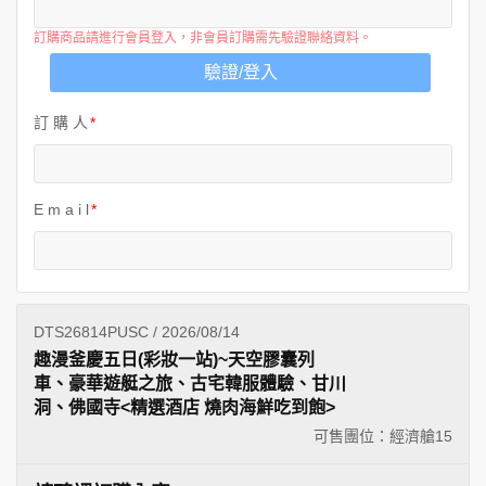
訂購商品請進行會員登入，非會員訂購需先驗證聯絡資料。
驗證/登入
訂 購 人
E m a i l
DTS26814PUSC / 2026/08/14
趣漫釜慶五日(彩妝一站)~天空膠囊列
車、豪華遊艇之旅、古宅韓服體驗、甘川
洞、佛國寺<精選酒店 燒肉海鮮吃到飽>
可售團位：經濟艙
15