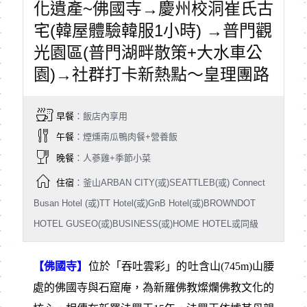
化遺產~佛國寺→慶州校洞崔氏古
宅(韓屋體驗韓服1小時) →普門觀
光園區(普門湖畔散策+大水車公
園)→社群打卡新熱點～皇理團路
早餐
：飯店內享用
午餐
：煙燻南瓜鴨肉餐+營養飯
晚餐
：人蔘雞+季節小菜
住宿
：釜山ARBAN CITY(或)SEATTLEB(或) Connect
Busan Hotel (或)TT Hotel(或)GnB Hotel(或)BROWNDOT
HOTEL GUSEO(或)BUSINESS(或)HOME HOTEL或同級
【佛國寺】
位於「吞吐雲彩」的吐含山(745m)山腰
處的佛國寺與石窟庵，為新羅佛教燦爛佛教文化的