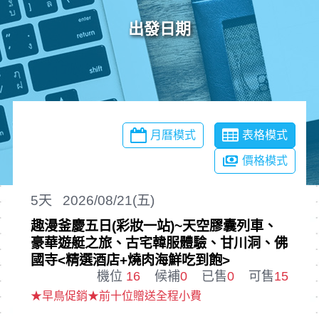
出發日期
月曆模式
表格模式
價格模式
5
天
2026/08/21(五)
趣漫釜慶五日(彩妝一站)~天空膠囊列車、
豪華遊艇之旅、古宅韓服體驗、甘川洞、佛
國寺<精選酒店+燒肉海鮮吃到飽>
機位
16
候補
0
已售
0
可售
15
★早鳥促銷★前十位贈送全程小費