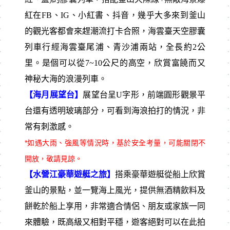
紅在FB、IG、小紅書、抖音，幾乎大多來到釜山
的觀光客都會來趕潮流打卡合照，海雲臺天空膠囊
列車行經海雲臺尾浦、青沙浦兩站，全長約2公
里。是個可以從7~10公尺的高空，欣賞富饒而又
神秘大海的浪漫列車。
【海月展望台】
展望台呈U字形，前端圓形觀景平
台還有透明玻璃部分，可看到海浪拍打的情況，非
常有刺激感。
*如遇大雨、強風等情況時，基於安全考量，可能關閉不
開放，敬請見諒。
【水營江豪華遊艇之旅】
搭乘豪華遊艇從船上欣賞
釜山的景點，並一覽海上風光，提供無酒精飲料及
餅乾於船上享用，非常適合情侶、朋友或家族一同
來體驗，既高級又相對平穩，遊客絕對可以在此拍