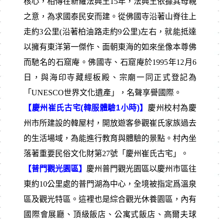
核心，相傳在新羅法興王15年，法興王依據其母親
之意，為求國泰民安而建。從佛國寺沿著山脊往上
走約3公里(沿著柏油路走約9公里)左右，就能抵達
以擁有東洋第一傑作、面朝東海的如來坐像本尊佛
而馳名的石窟庵。佛國寺、石窟庵於1995年12月6
日，與海印寺藏經板殿、宗廟一同正式登記為
「UNESCO世界文化遺產」，名聲享譽國際。
【慶州崔氏古宅(韓服體驗1小時)】
慶州校村為慶
州市所建設的韓屋村，開放遊客參觀崔氏家族過去
的生活場域，為能進行教育與體驗的景點。村內坐
落著重要民俗文化財第27號「慶州崔氏古宅」。
【普門觀光園區】
慶州普門觀光園區以慶州市區往
東約10公里處的普門湖為中心，全境被指定爲溫泉
區及觀光特區。這裡也是綜合觀光休養園區，內有
國際會展廳、頂級飯店、公寓式飯店、高爾夫球