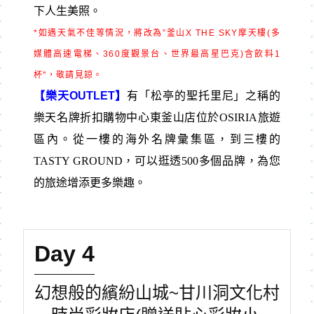
下人生美照。
*
如遇天氣不佳等情況，將改為
”
釜山
X THE SKY
摩天樓
(
多
媒體高速電梯、
360
度觀景台、世界最高星巴克
)
含飲料
1
杯"，敬請見諒。
【樂天OUTLET】
有「松亭的聖托里尼」之稱的
樂天名牌折扣購物中心東釜山店位於OSIRIA旅遊
區內。從一樓的海外名牌彙集區，到三樓的
TASTY GROUND，可以逛透500多個品牌，為您
的旅途增添更多樂趣。
Day 4
幻想般的繽紛山城~甘川洞文化村