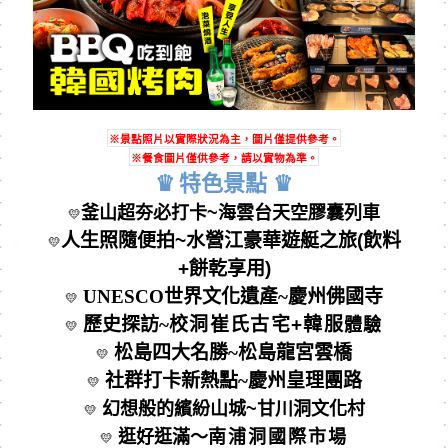
※景點照片以實際狀況為主，圖片僅提供參考。
※餐食圖片僅供參考，請以實物為準。
♛
特⾊景點
♛
釜山超夯必打卡~
海雲台天空膠囊列車
💛
人生照隨便拍~水營江豪華遊艇之旅(飲料
💛
+餅乾享用)
UNESCO世界文化遺產~慶州佛國寺
💛
歷史探訪~
校洞崔氏古宅+韓服
體驗
💛
松島四大名勝~松島龍宮雲橋
💛
社群打卡新熱點~慶州皇理團路
💛
幻想般的繽紛山城~甘川洞文化村
💛
逛好逛滿～
南浦洞國際市場
💛