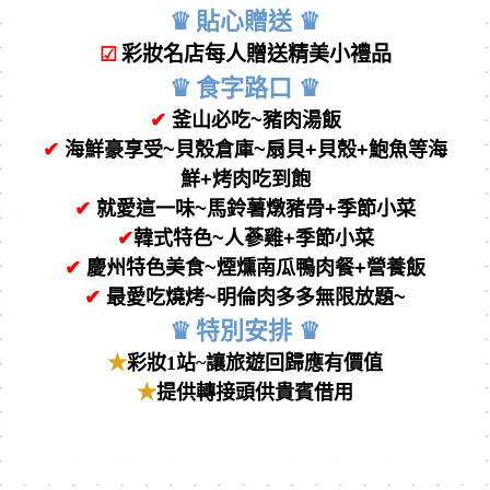
♛
貼⼼贈送
♛
彩妝名店每⼈贈送精美⼩禮品
☑
♛
食字路⼝
♛
✔
釜山
必吃~
豬肉湯飯
✔
海鮮豪享受
~
貝殼倉庫
~
扇貝
+
貝殼
+
鮑魚等海
鮮
+
烤肉吃到飽
✔
就愛這一味~馬鈴薯燉豬骨+季節小菜
✔
韓式特色~
人蔘雞+季節小菜
✔
慶州特色美食~
煙燻南瓜鴨肉餐
+
營養飯
✔
最愛吃燒烤~明倫
肉多多無限放題~
♛
特別安排
♛
★
彩妝1站~讓旅遊回歸應有價值
★
提供轉接頭供貴賓借用