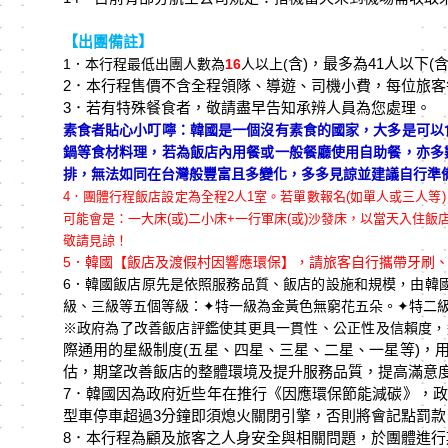
【出團備註】
含)
，最多為41
人以下(
1
．本行程最低出團人數為
16
人以上(
2．本行程售價不含全程領隊、導遊、司機小費，每位旅客
3
．若有特殊餐食者，敬請盡早告知承辨人員為您處理。
素食者貼心小叮嚀：韓國是一個沒有素食的國家，大多是可以
鍋等食材料理，若為飯店內用餐或一般餐廳使用自助餐，亦多
排，無法如同在台灣般豐富且多變化，多多見諒並建議自行準備素
4．
團體行程飯店設定為全程2人1室。若單數報名(如單人或三人等
可能會是：一大床(或)二小床+一行軍床(或)沙發床，以當天入
敬請見諒！
5．韓國【飯店及渡假村因響應環保】，請旅客自行攜帶牙刷
6．韓國飯店原先是依照服務品質、飯店的設施和規模，由韓
級、三級等五個等級：
✦
特一級為金黃色無窮花五朵。
✦
特二
※政府為了改善飯店評鑑使其更具一貫性、公正性及信賴度，這
際通用的星級制度(
五星、四星、三星、二星、一星等)
，
估，期望改善飯店的整體環境及提升服務品質，提高滿意
7．韓國因為政府近些年在推行《因應環保節能減碳》，政
型車停車超過3分鐘即須熄火關閉引擎，否則將會記點罰
8．本行程為顧及旅客之人身安全與相關問題，於團體進行