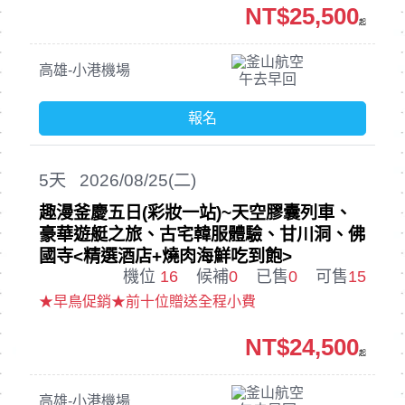
NT$25,500
起
釜山航空
高雄-小港機場
午去早回
報名
5
天
2026/08/25(二)
趣漫釜慶五日(彩妝一站)~天空膠囊列車、
豪華遊艇之旅、古宅韓服體驗、甘川洞、佛
國寺<精選酒店+燒肉海鮮吃到飽>
機位
16
候補
0
已售
0
可售
15
★早鳥促銷★前十位贈送全程小費
NT$24,500
起
釜山航空
高雄-小港機場