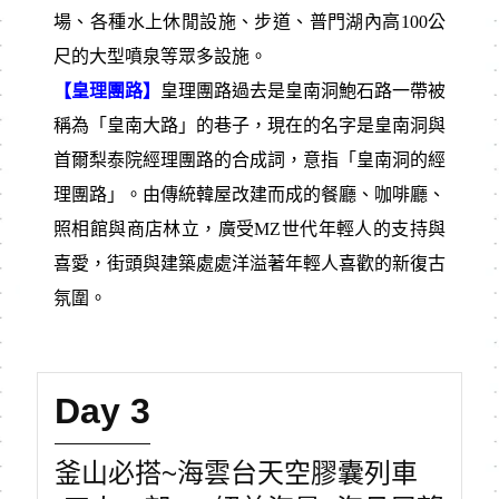
場、各種水上休閒設施、步道、普門湖內高100公
尺的大型噴泉等眾多設施。
【皇理團路】
皇理團路過去是皇南洞鮑石路一帶被
稱為「皇南大路」的巷子，現在的名字是皇南洞與
首爾梨泰院經理團路的合成詞，意指「皇南洞的經
理團路」。由傳統韓屋改建而成的餐廳、咖啡廳、
照相館與商店林立，廣受MZ世代年輕人的支持與
喜愛，街頭與建築處處洋溢著年輕人喜歡的新復古
氛圍。
Day 3
釜山必搭~海雲台天空膠囊列車