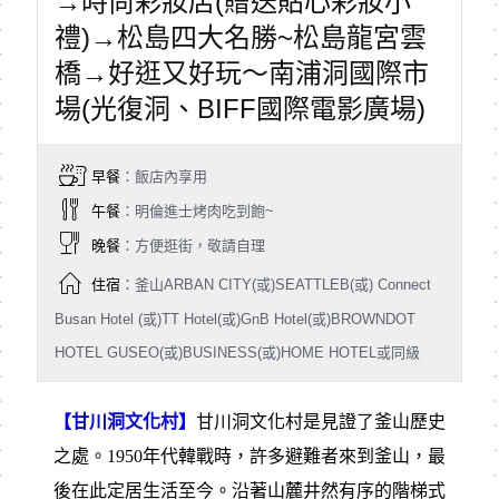
→時尚彩妝店(贈送貼心彩妝小
禮)→松島四大名勝~松島龍宮雲
橋→好逛又好玩～南浦洞國際市
場(光復洞、BIFF國際電影廣場)
早餐
：飯店內享用
午餐
：明倫進士烤肉吃到飽~
晚餐
：方便逛街，敬請自理
住宿
：釜山ARBAN CITY(或)SEATTLEB(或) Connect
Busan Hotel (或)TT Hotel(或)GnB Hotel(或)BROWNDOT
HOTEL GUSEO(或)BUSINESS(或)HOME HOTEL或同級
【甘川洞文化村】
甘川洞文化村是見證了釜山歷史
之處。1950年代韓戰時，許多避難者來到釜山，最
後在此定居生活至今。沿著山麓井然有序的階梯式