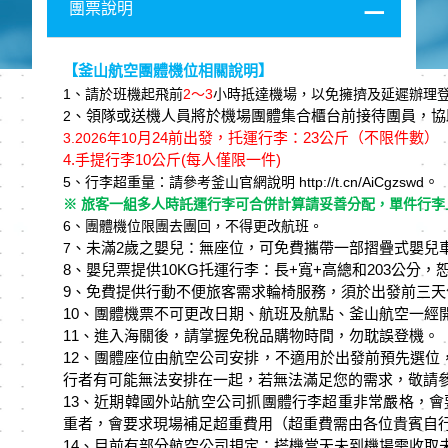
團票說明
【釜山航空團體機位相關說明】
1
、請於班機起⾶前
2
～3
⼩時抵達機場，以免擁擠及延遲辦理
、領隊或送機⼈員將於機場團體集合櫃台前接待團員，協
2
月24
前出發，托運行李：23
公斤（不限件數）
3.
2026
年10
4.
手提行李10
公斤(每人僅限一件)
。
5
、行李超重量：請參考釜⼭官網說明 http://t.cn/AiCgzswd
※ 旅客一組多⼈時託運行李可合併計算請妥善分配，單件行李上
6
、團體機位限團去團回，不得更改航班。
、未滿2
歲之嬰兒：無座位，可免費攜帶⼀部摺疊式嬰兒
7
8、嬰兒票提供10KG托運行李：⻑+寬+⾼總和203公分
9、免費提供行動不便旅客需求輪椅服務，須於出發前三天
10、團體機票不可更改⽇期、航班及航點、釜⼭航空⼀經
11、進入海關後，請掌握免稅品購物時間，勿耽誤登機。
12、團體座位由航空公司安排，不適⽤於出發前預先選位
行者有可能無法安排在⼀起，若無法滿足您的需求，敬請
13、近期韓國外站航空公司抓團體行李超重非常嚴格，會要
重者，會要求現場補足超重費⽤（超重費需由各位貴賓⾃
14、目前有部分航空公司規定：搭機當天未到機場需收取未搭機