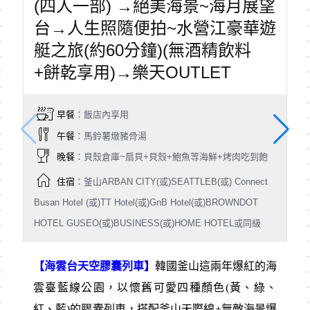
(四人一部) →絕美海景~海月展望
台→人生照隨便拍~水營江豪華遊
艇之旅(約60分鐘)(無酒精飲料
+餅乾享用)→樂天OUTLET
早餐
：飯店內享用
午餐
：馬鈴薯燉豬骨湯
晚餐
：貝殼倉庫~扇貝+貝殼+鮑魚等海鮮+烤肉吃到飽
住宿
：釜山ARBAN CITY(或)SEATTLEB(或) Connect
Busan Hotel (或)TT Hotel(或)GnB Hotel(或)BROWNDOT
HOTEL GUSEO(或)BUSINESS(或)HOME HOTEL或同級
【海雲台天空膠囊列車】
韓國釜山這兩年爆紅的海
雲臺藍線公園，以懷舊可愛四種顏色(黃、綠、
紅、藍)的膠囊列車，搭配釜山天際線+無敵海景爆