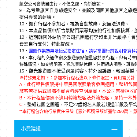
航空公司套裝自由行，不便之處，尚祈鑒諒。
．為考量旅客自身旅遊安全，並顧及同團其他旅客之旅遊
9
提供專業的建議。
10
．如有⾏程不參加者，視為⾃動放棄，恕無法退費。
11．本產品售價中所含景點門票等均按旅行社扣價核算，
12．近期韓國外站航空公司抓團體行李超重非常嚴格，會要
費需自行支付）特此提醒。
13．
團體作業恕無法接受指定住宿，請以當團行前說明會資料
14
．本行程的交通住宿及旅遊景點儘量忠於原行程，但有時會
特殊情況，如交通阻塞、觀光景點休假、住宿飯店調整、班機
．觀光旅遊團不接受跑單幫客、持外國護照、韓國華僑
15
※特殊規定如下：參加本行程若逢以下條件限定，費用需另計
．此行程售價限持中華民國護照散客參團適用，整組包
A
旅客若提供或隱瞞不實資料經查明屬實，本公司有權拒收
B
．本行程售價恕不適用韓籍旅客及外籍旅客，單持一本外
C
．整組包團之團體，不足22歲報名人數若超過半數及平均
萬、意
**
本行程包含旅行業責任保險【意外死殘保額新臺幣250
小費建議