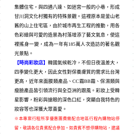
集體住宅，與四通八達、如迷宮一般的小巷，形成
甘川洞文化村獨有的特殊景觀。這裡原本是釜山老
舊的山上住宅區，由於城市再生工程的推動，用各
色彩繪與可愛的造景為村落增添了藝文氣息，使這
裡搖身一變，成為一年有185萬人次造訪的著名觀
光景點。
【時尚彩妝店】
韓國氣候乾冷，不但日夜溫差大，
四季變化更大，因此女性對保養膚質的需求比台灣
更高，近年來面膜類產品、CC霜BB霜、保濕類與
瘦臉產品皆引領流行與全亞洲的跟風。彩妝上受韓
星影響，粉彩與搶眼的深色口紅，突顯自我特色的
妝容等也深獲大眾喜愛。
※本專案行程所享優惠團費需配合地區行程內購物站停
留，敬請各位貴賓配合參加。如貴賓不想停購物站，建議