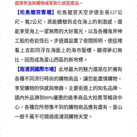
選擇參加無購物或客製化旅遊產品。
【松島龍宮雲橋】
松島龍宮天空步道全長127公
尺，寬2公尺，既能體驗到走在海上的刺激感，還
能享受海上一望無際的大好風光，以及各種鬼斧神
工般的奇岩怪石。步道還設置了夜間照明，使這裡
看上去如同浮在海面上的海市蜃樓，顯得夢幻無
比，因而成為釜山西區的新地標。
【南浦洞國際市場】
此地最⼤的魅力還是在於擁有
各種不同流行時尚的購物商品，讓您能盡情購物，
享受購物的快感與樂趣。主要街道上的知名品牌、
國內外品牌到80%優惠的過季商品⼤拍賣等暢貨中
⼼，各種您所想像不到的購物商品應有盡有，釜⼭
⼀遊千萬不可錯過南浦洞購物天堂。