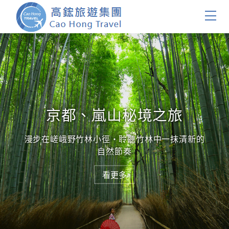
首頁
團體旅遊
國內旅遊
京都、嵐山秘境之旅
證件簽證
漫步在嵯峨野竹林小徑・聆聽竹林中一抹清新的
自然節奏
關於我們
看更多
客製服務
會員登入