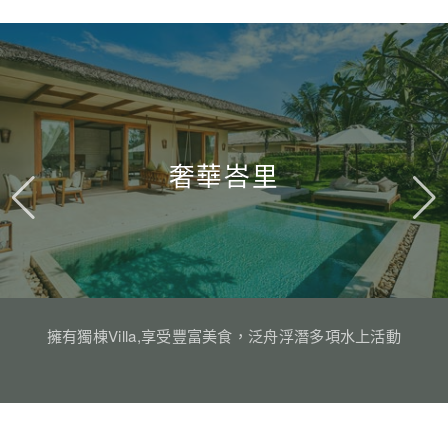
奢華峇里
擁有獨棟Villa,享受豐富美食，泛舟浮潛多項水上活動