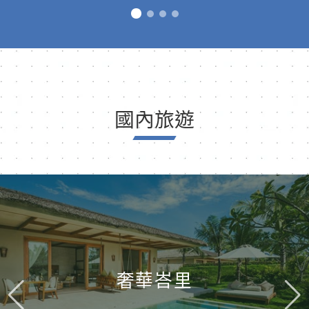
國內旅遊
奢華峇里