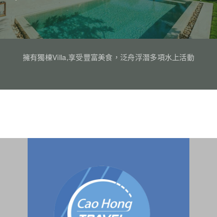
擁有獨棟Villa,享受豐富美食，泛舟浮潛多項水上活動