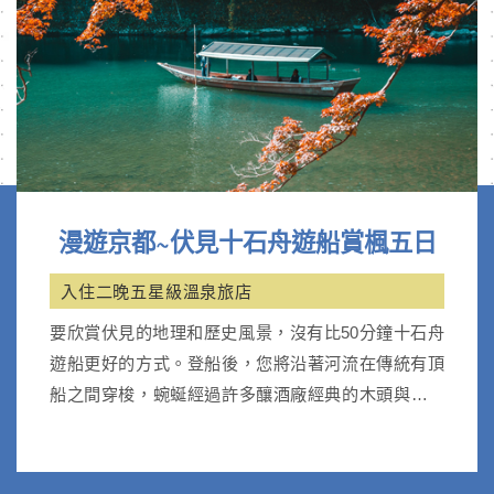
漫遊京都~伏見十石舟遊船賞楓五日
入住二晚五星級溫泉旅店
要欣賞伏見的地理和歷史風景，沒有比50分鐘十石舟
遊船更好的方式。登船後，您將沿著河流在傳統有頂
船之間穿梭，蜿蜒經過許多釀酒廠經典的木頭與灰泥
牆。沿途有柳樹與季節花卉夾岸，景色四季變化，使
得遊船之旅更加賞心悅目。