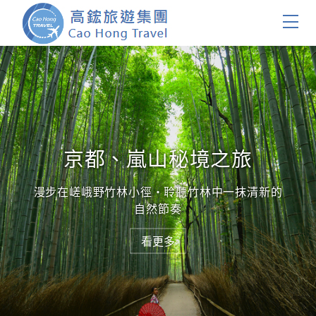
首頁
看更多
團體旅遊
國內旅遊
京都、嵐山秘境之旅
證件簽證
漫步在嵯峨野竹林小徑・聆聽竹林中一抹清新的
自然節奏
關於我們
看更多
客製服務
會員登入