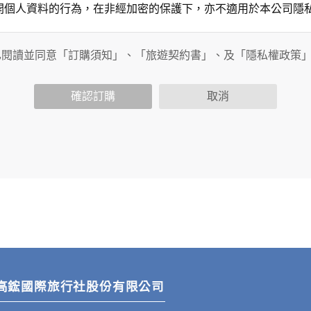
開個人資料的行為，在非經加密的保護下，亦不適用於本公司隱
已閱讀並同意「訂購須知」、「旅遊契約書」、及「隱私權政策
會請您提供相關個人的資料，其範圍如下：
功能時，會保留您所提供的姓名、電子郵件地址、聯絡方式及使
括您使用連線設備的 IP 位址、使用時間、使用的瀏覽器、瀏
確認訂購
取消
。
內容進行統計與分析，分析結果之統計數據或說明文字呈現，除
網站絕不會將您的個人資料揭露予第三人或使用於蒐集目的以外
、服務、活動或贈獎時，本網站會收集您的個人識別資料，本網
、電話、住址、身份證字號、電子郵件、出生日期、性別、行業
站取得您的姓名、電話、住址、身份證字號、電子郵件、出生日
料。
伺服器自行產生的相關記錄，包括您使用連線設備的 IP 位址
示，歸納使用者瀏覽器在本網站內部所瀏覽的網頁，除非您願意
廣告之廠商，或與連結本網站，也可能蒐集您個人的資料。對於
施不適用本網站隱私權保護政策，本公司不負任何連帶責任。
傳送商業性資料或電子郵件給您。本公司除了在該資料或電子郵
高鋐國際旅行社股份有限公司
郵件的方法及說明。