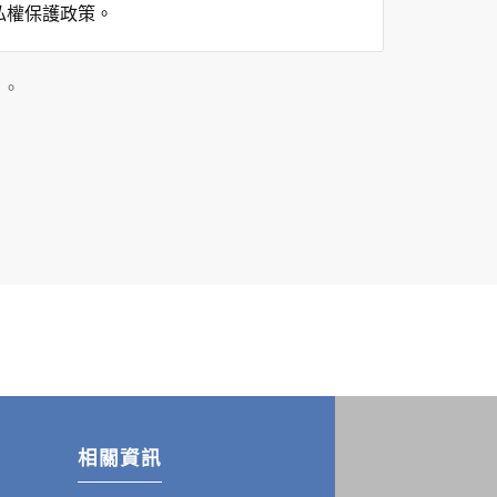
私權保護政策。
」。
用時間等。
覽及點選資料記錄等，做為我們增進網站服務的
供內部研究外，我們會視需要公佈統計數據及說
之其他用途。
站也可以從商業夥伴處取得個人資料。
等相關資料，當您註冊成功，並登入使用我們的
期、性別、行業等相關資料，當您註冊成功，並
、使用時間、使用的瀏覽器、瀏覽及點選資料紀
告知您的個人資料，否則本網站不會也無法將此
您主動提供的個人資訊，這些廣告廠商、或連結
件上註明是由本公司發送，也會在該資料或電子
相關資訊