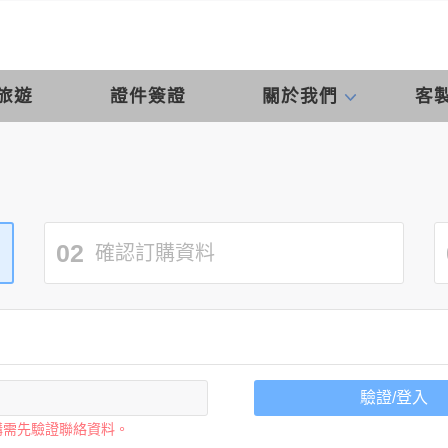
旅遊
證件簽證
關於我們
客
02
確認訂購資料
驗證/登入
購需先驗證聯絡資料。