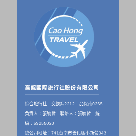
為提供精確的服務，我們會將收集的問卷調查內容進行統計與
分析，分析結果之統計數據或說明文字呈現，除供內部研究
外，我們會視需要公佈統計數據及說明文字，但不涉及特定個
人之資料。
除非取得您的同意或其他法令之特別規定，本網站絕不會將您
的個人資料揭露予第三人或使用於蒐集目的以外之其他用途。
在您於本網站註冊帳號、使用本網站相關產品、服務、活動或
贈獎時，本網站會收集您的個人識別資料，本網站也可以從商
業夥伴處取得個人資料。
當客戶在本網站註冊時，我們會取得您的姓名、電話、住址、
身份證字號、電子郵件、出生日期、性別、行業等相關資料，
當您註冊成功，並登入使用我們的服務後，我們即取得您的資
料。註冊時，本網站取得您的姓名、電話、住址、身份證字
號、電子郵件、出生日期、性別、行業等相關資料，當您註冊
成功，並登入使用我們的服務後，本網站即取得您的資料。
高鋐國際旅行社股份有限公司
其他除了上述，會保留您在上網瀏覽或查詢時，伺服器自行產
生的相關記錄，包括您使用連線設備的 IP 位址、使用時間、使
綜合旅行社 交觀綜2212 品保南0265
用的瀏覽器、瀏覽及點選資料紀錄等。本網站會對個別連線者
的瀏覽器予以標示，歸納使用者瀏覽器在本網站內部所瀏覽的
負責人：張毓哲 聯絡人：張毓哲 統
網頁，除非您願意告知您的個人資料，否則本網站不會也無法
將此項記錄和您對應。請您注意，在本網站網刊登廣告之廠
編：59255020
商，或與連結本網站，也可能蒐集您個人的資料。對於您主動
總公司地址：741台南市善化區小新營343
提供的個人資訊，這些廣告廠商、或連結網站有其個別的私權