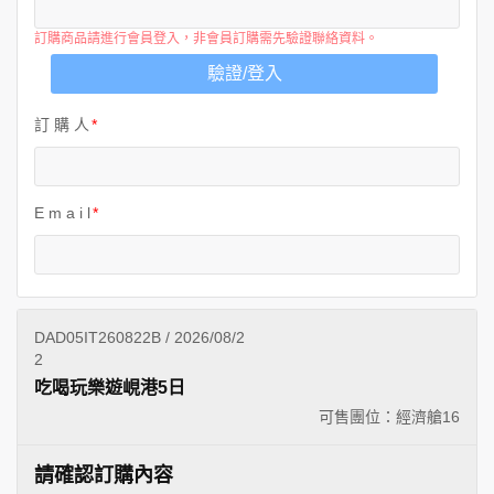
訂購商品請進行會員登入，非會員訂購需先驗證聯絡資料。
驗證/登入
訂 購 人
E m a i l
DAD05IT260822B / 2026/08/2
2
吃喝玩樂遊峴港5日
可售團位：經濟艙
16
請確認訂購內容