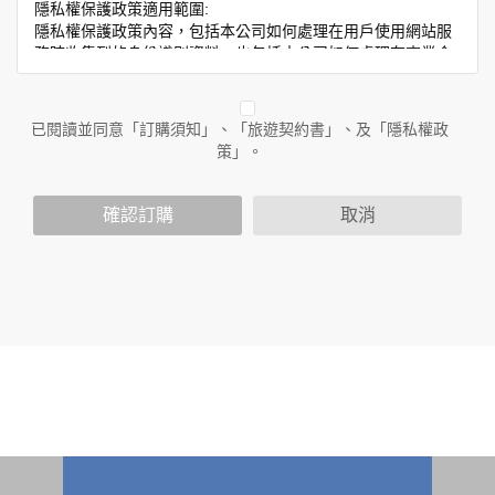
隱私權保護政策適用範圍:
隱私權保護政策內容，包括本公司如何處理在用戶使用網站服
務時收集到的身份識別資料，也包括本公司如何處理在商業合
作與本公司合作時分享的任何身份識別資料。隱私權保護政策
不適用於本公司以外的公司或網站群，與非本站所僱用或管理
人員。例如您透過本公司旗下網站上的廣告廠商連結，這些置
已閱讀並同意「訂購須知」、「旅遊契約書」、及「隱私權政
放連結的廠商也可能蒐集您個人的資料。對於您主動提供的個
策」。
人資訊，這些廣告廠商或連結網站有其個別的隱私權保護政
策，其資料處理措施不適用於本公司隱私權保護政策。
您個人在本網站上的聊天室或討論區中任意公開個人資料的行
確認訂購
取消
為，在非經加密的保護下，亦不適用於本公司隱私權保護政
策。
資料的蒐集與使用方式:
為了在本網站提供您最佳的互動性服務，可能會請您提供相關
個人的資料，其範圍如下：
本網站在您使用服務信箱、問卷調查等互動性功能時，會保留
您所提供的姓名、電子郵件地址、聯絡方式及使用時間等。
於一般瀏覽時，伺服器會自行記錄相關行徑，包括您使用連線
設備的 IP 位址、使用時間、使用的瀏覽器、瀏覽及點選資料記
錄等，做為我們增進網站服務的參考依據，此記錄為內部應
用，決不對外公布。