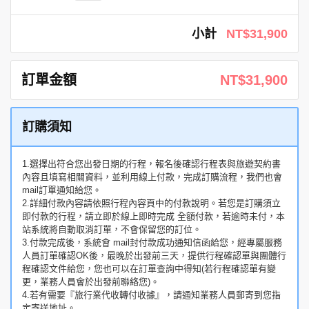
小計
NT$31,900
訂單金額
NT$31,900
訂購須知
1.選擇出符合您出發日期的行程，報名後確認行程表與旅遊契約書
內容且填寫相關資料，並利用線上付款，完成訂購流程，我們也會
mail訂單通知給您。
2.詳細付款內容請依照行程內容頁中的付款說明。若您是訂購須立
即付款的行程，請立即於線上即時完成 全額付款，若逾時未付，本
站系統將自動取消訂單，不會保留您的訂位。
3.付款完成後，系統會 mail封付款成功通知信函給您，經專屬服務
人員訂單確認OK後，最晚於出發前三天，提供行程確認單與團體行
程確認文件給您，您也可以在訂單查詢中得知(若行程確認單有變
更，業務人員會於出發前聯絡您)。
4.若有需要『旅行業代收轉付收據』，請通知業務人員郵寄到您指
定寄送地址。