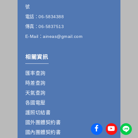
保護政策，其資料處理措施不適用本網站隱私權保護政策，本
號
公司不負任何連帶責任。
電話：06-5834388
本網站將在事前或註冊登錄取得您的同意後，傳送商業性資料
或電子郵件給您。本公司除了在該資料或電子郵件上註明是由
傳真：06-5837513
本公司發送，也會在該資料或電子郵件上提供您能隨時停止接
收這些資料或電子郵件的方法及說明。
E-Mail：aineas@gmail.com
資料使用:
本公司不會向任何人出售或出借您的個人識別資料。
相關資訊
在以下情況下， 本公司會向其他人士或公司提供您的個人識別
資料：
匯率查詢
1.遵守法令或政府機關的要求；或我們發覺您在網站上的行為
違反本公司旗下網站的會員條款或產品、服務的特定使用指
時差查詢
南。
2.為了保護使用者個人隱私，我們無法為您查詢其他使用者的
天氣查詢
帳號資料。若您有相關法律上問題需查閱他人資料時，請務必
各國電壓
向警政單位提出告訴，我們將全力配合警政單位調查並提供所
有相關資料，以協助調查及破案！
護照切結書
國外團體契約書
自我保護措施:
請妥善保管您在本公司及相關企業伙伴網站的帳號、密碼或個
國內團體契約書
人資料，不要將任何資料、密碼提供給任何人。並在您使用完