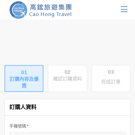
首頁
團體旅遊
國內旅遊
02
03
01
證件簽證
確認訂購資料
訂購內容及優
完成訂單
惠
關於我們
客製服務
訂購人資料
會員登入
手機號碼