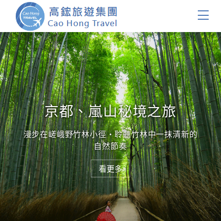
首頁
團體旅遊
國內旅遊
京都、嵐山秘境之旅
證件簽證
漫步在嵯峨野竹林小徑・聆聽竹林中一抹清新的
自然節奏
關於我們
看更多
客製服務
會員登入