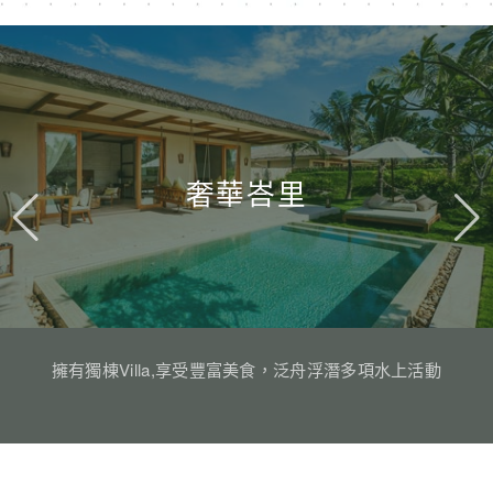
奢華峇里
擁有獨棟Villa,享受豐富美食，泛舟浮潛多項水上活動