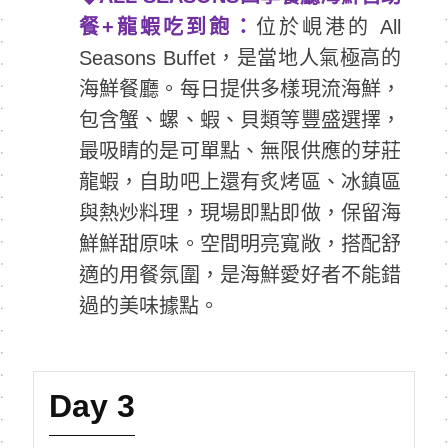
餐+龍蝦吃到飽：
位於峴港的 All
Seasons Buffet，是當地人氣極高的
海鮮餐廳。每日提供多樣現流海鮮，
包含蟹、螺、蝦、貝類等豐盛選擇，
最吸睛的是可單點、無限供應的芽莊
龍蝦，自助吧上還有炙烤區、冰鎮區
與熱炒料理，現場即點即做，保留海
鮮鮮甜原味。空間明亮寬敞，搭配舒
適的用餐氛圍，是海鮮愛好者不能錯
過的美味據點。
Day 3