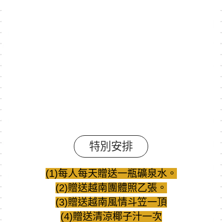
特別安排
(1)每人每天贈送一瓶礦泉水。
(2)贈送越南團體照乙張。
(3)贈送越南風情斗笠一頂
(4)贈送清涼椰子汁一次