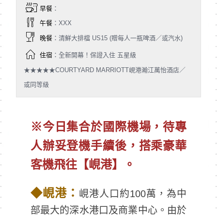
早餐
：
午餐
：XXX
晚餐
：清鮮大排檔 US15 (贈每人一瓶啤酒／或汽水)
住宿
：全新開幕！保證入住 五星級
★★★★★COURTYARD MARRIOTT峴港瀚江萬怡酒店／
或同等級
※今日集合於國際機場，待專
人辦妥登機手續後，搭乘豪華
客機飛往【峴港】。
◆
峴港：
峴港人口約100萬，為中
部最大的深水港口及商業中心。由於