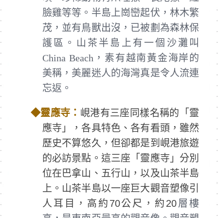
臉雞等等。半島上崗巒起伏，林木繁
茂，並有鳥獸出沒，已被劃為森林保
護區。山茶半島上有一個沙灘叫
China Beach，素有越南黃金海岸的
美稱，美麗迷人的海灣真是令人流連
忘返。
◆
靈應寺：
峴港有三座同樣名稱的「靈
應寺」，各具特色、各有看頭，雖然
歷史不算悠久，但卻都是到峴港旅遊
的必訪景點。這三座「靈應寺」分別
位在巴拿山、五行山，以及山茶半島
上。山茶半島以一座巨大觀音塑像引
人耳目，高約70公尺，約20
層樓