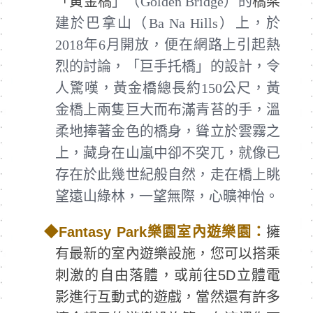
「
黃金橋
」（Golden Bridge）的
橋梁
建於巴拿山（Ba Na Hills）上，於
2018年6月開放，便在網路上引起熱
烈的討論，「巨手托橋」的設計，令
人驚嘆，黃金橋總長約150公尺，黃
金橋上兩隻巨大而布滿青苔的手，溫
柔地捧著金色的橋身，聳立於雲霧之
上，藏身在山嵐中卻不突兀，就像已
存在於此幾世紀般自然，走在橋上眺
望遠山綠林，一望無際，心曠神怡。
◆
Fantasy Park
樂園室內遊樂園：
擁
有最新的室內遊樂設施，您可以搭乘
刺激的自由落體，或前往5D立體電
影進行互動式的遊戲，當然還有許多