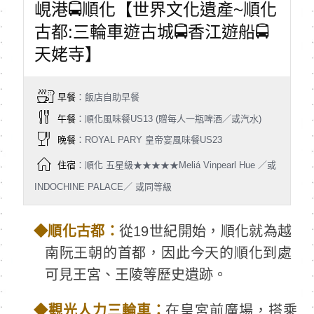
峴港🚍順化【世界文化遺產~順化
古都:三輪車遊古城🚍香江遊船🚍
天姥寺】
早餐
：飯店自助早餐
午餐
：順化風味餐US13 (贈每人一瓶啤酒／或汽水)
晚餐
：ROYAL PARY 皇帝宴風味餐US23
住宿
：順化 五星級★★★★★Meliá Vinpearl Hue ／或
INDOCHINE PALACE／ 或同等級
◆
順化古都：
從19世紀開始，順化就為越
南阮王朝的首都，因此今天的順化到處
可見王宮、王陵等歷史遺跡。
◆
觀光人力三輪車：
在皇宮前廣場，搭乘