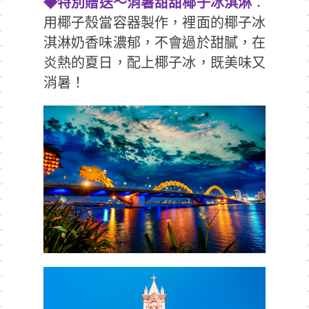
◆
特別贈送～消暑甜甜椰子冰淇淋
：
用椰子殼當容器製作，裡面的椰子冰
淇淋奶香味濃郁，不會過於甜膩，在
炎熱的夏日，配上椰子冰，既美味又
消暑！