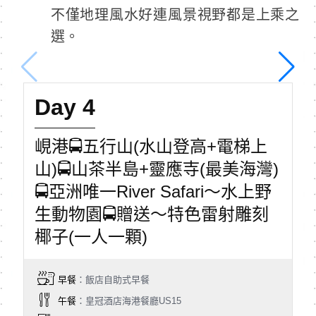
不僅地理風水好連風景視野都是上乘之
選。
Day 4
峴港🚍五行山(水山登高+電梯上
山)🚍山茶半島+靈應寺(最美海灣)
🚍亞洲唯一River Safari～水上野
生動物園🚍贈送～特色雷射雕刻
椰子(一人一顆)
早餐
：飯店自助式早餐
午餐
：皇冠酒店海港餐廳US15