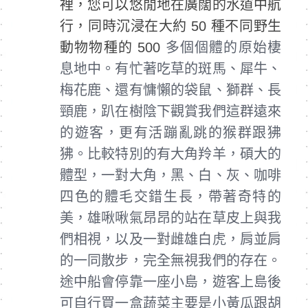
裡，您可以悠閒地在廣闊的水道中航
行，同時沉浸在大約 50 種不同野生
動物物種的 500
多個個體的原始棲
息地中。有忙著吃草的斑馬、犀牛、
梅花鹿、還有慵懶的袋鼠、獅群、長
頸鹿，趴在樹陰下觀賞我們這群遠來
的遊客，更有活蹦亂跳的猴群跟狒
狒。比較特別的有大角羚羊，碩大的
體型，一對大角，黑、白、灰、咖啡
四色的體毛交錯生長，帶著奇特的
美，雄啾啾氣昂昂的站在草皮上與我
們相視，以及一對雌雄白虎，肩並肩
的一同散步，完全無視我們的存在。
途中船會停靠一座小島，遊客上島後
可自行買一盒蔬菜主要是小黃瓜跟胡