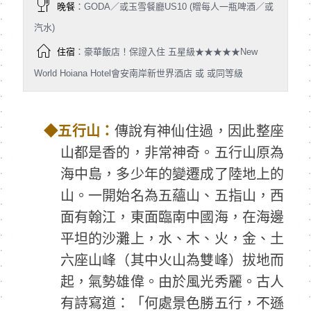
晚餐
：GODA／或玉雪餐廳US10 (贈每人一瓶啤酒／或
汽水)
住宿
：豪華飯店！保證入住 五星級★★★★★New
World Hoiana Hotel會安南岸新世界酒店 或 或同等級
◆
五行山：
傳說有神仙住過，因此整座
山都是香的，非常神奇。五行山原為
海中島，多少年的變遷成了陸地上的
山。一開始名為五蘊山、五指山，西
面有翰江，東面臨南中國海，在海邊
平坦的沙灘上，水、木、火，金、土
六座山峰（其中火山為雙峰）拔地而
起，氣勢雄偉。由於風光秀麗。古人
有詩寫道：「何處景色勝五行，不遜