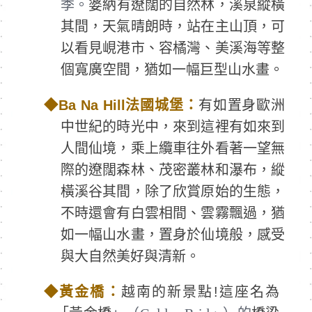
季。
婆納有遼闊的自然林，溪泉縱橫
其間，天氣晴朗時，站在主山頂，可
以看見峴港市、容橘灣、美溪海等整
個寬廣空間，猶如一幅巨型山水畫。
◆
Ba Na Hill
法國城堡：
有如置身歐洲
中世紀的時光中，來到這裡有如來到
人間仙境，乘上纜車往外看著一望無
際的遼闊森林、茂密叢林和瀑布，縱
橫溪谷其間，除了欣賞原始的生態，
不時還會有白雲相間、雲霧飄過，猶
如一幅山水畫，置身於仙境般，感受
與大自然美好與清新。
◆
黃金橋：
越南的新景點!這座名為