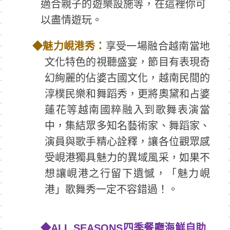
適合親子的遊樂設施等，在這裡你可
以盡情遊玩。
◆
魅力峴港秀：
享受一場融合越南當地
文化特色的視聽盛宴，節目有表現奇
幻絢麗的佔婆古國文化，越南民間的
淳樸民樂和舞蹈秀，更將奧黛和占婆
蓮花等越南國粹融入到歌舞表演當
中，集結眾多知名藝術家、舞蹈家、
演員與歌手精心詮釋，讓各位觀眾感
受峴港獨具魅力的異域風采，如果不
想讓峴港之行留下遺憾，「魅力峴
港」歌舞秀一定不容錯過！。
◆
ALL SEASONS
四季餐廳海鮮自助