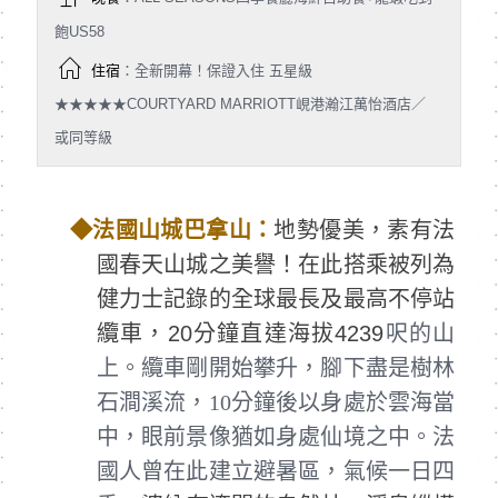
飽US58
住宿
：全新開幕！保證入住 五星級
★★★★★COURTYARD MARRIOTT峴港瀚江萬怡酒店／
或同等級
◆
法國山城巴拿山：
地勢優美，素有法
國春天山城之美譽！在此搭乘被列為
健力士記錄的全球最長及最高不停站
纜車，20分鐘直達海拔4239
呎的山
上。纜車剛開始攀升，腳下盡是樹林
石澗溪流，10分鐘後以身處於雲海當
中，眼前景像猶如身處仙境之中。法
國人曾在此建立避暑區，氣候一日四