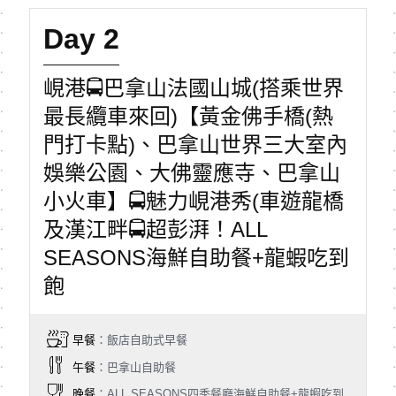
Day 2
峴港🚍巴拿山法國山城(搭乘世界
最長纜車來回)【黃金佛手橋(熱
門打卡點)、巴拿山世界三大室內
娛樂公園、大佛靈應寺、巴拿山
小火車】🚍魅力峴港秀(車遊龍橋
及漢江畔🚍超彭湃！ALL
SEASONS海鮮自助餐+龍蝦吃到
飽
早餐
：飯店自助式早餐
午餐
：巴拿山自助餐
晚餐
：ALL SEASONS四季餐廳海鮮自助餐+龍蝦吃到