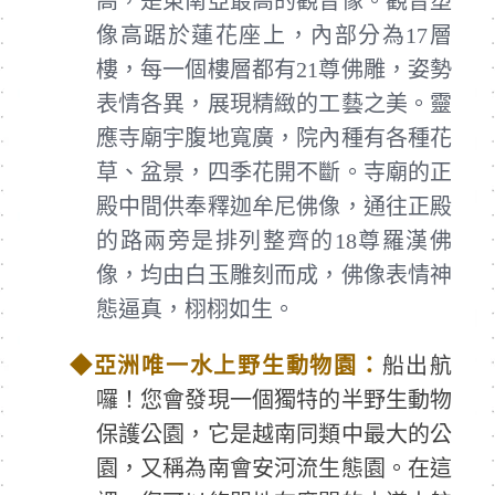
高，是東南亞最高的觀音像。觀音塑
像高踞於蓮花座上，內部分為17層
樓，每一個樓層都有21尊佛雕，姿勢
表情各異，展現精緻的工藝之美。靈
應寺廟宇腹地寬廣，院內種有各種花
草、盆景，四季花開不斷。寺廟的正
殿中間供奉釋迦牟尼佛像，通往正殿
的路兩旁是排列整齊的18尊羅漢佛
像，均由白玉雕刻而成，佛像表情神
態逼真，栩栩如生。
◆
亞洲唯一水上野生動物園：
船出航
囉！您會發現一個獨特的半野生動物
保護公園，它是越南同類中最大的公
園，又稱為南會安河流生態園。在這