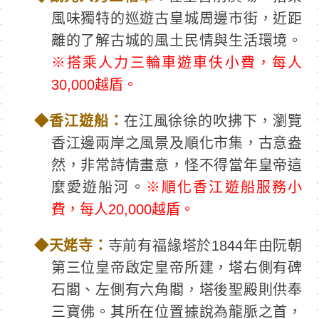
風味獨特的巡遊古皇城周邊市街，近距
離的了解古城的風土民情與生活環境。
※搭乘人力三輪車遊車伕小費，每人
30,000越盾。
◆
香江遊船：
在江風徐徐的吹拂下，瀏覽
香江邊兩岸之風景及順化市集，古意盎
然，非常詩情畫意，怪不得當年皇帝這
麼愛遊船河。
※順化香江遊船服務小
費，每人20,000越盾。
◆
天姥寺：
寺前有福緣塔於1844年由阮朝
第三位皇帝啟定皇帝所建，塔右側有碑
石閣、左側有六角閣，塔後聖殿則供奉
三寶佛。其所在位置據說為龍脈之首，