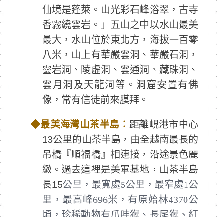
仙境是蓬萊。山光彩石峰浴翠，古寺
香霧繞雲岩。」五山之中以水山最美
最大，水山位於東北方，海拔一百零
八米，山上有華嚴雲洞、華嚴石洞，
靈岩洞、陵虛洞、雲通洞、藏珠洞、
雲月洞及天龍洞等。洞窟安置有佛
像，常有信徒前來膜拜。
◆
最美海灣山茶半島：
距離峴港市中心
13公里的山茶半島，由全越南最長的
吊橋『順福橋』相連接，沿途景色麗
緻。過去這裡是美軍基地，山茶半島
長15
公里，最寬處5公里，最窄處1公
里，最高峰696米，有原始林4370公
頃，珍稀動物有爪哇猴、長尾猴、紅