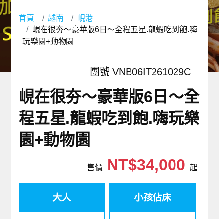
首頁
越南
峴港
峴在很夯～豪華版6日～全程五星.龍蝦吃到飽.嗨
玩樂園+動物園
團號 VNB06IT261029C
峴在很夯～豪華版6日～全
程五星.龍蝦吃到飽.嗨玩樂
園+動物園
NT$34,000
售價
起
大人
小孩佔床