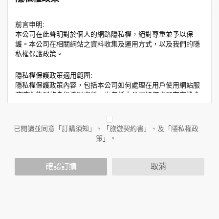
前言申明:
本公司在此聲明對於個人的網路隱私權，絕對尊重並予以保
護。本公司在相關網站之資料收集及運用方式，以及我們的隱
私權保護政策。
隱私權保護政策適用範圍:
隱私權保護政策內容，包括本公司如何處理在用戶使用網站服
務時收集到的身份識別資料，也包括本公司如何處理在商業合
作與本公司合作時分享的任何身份識別資料。隱私權保護政策
不適用於本公司以外的公司或網站群，與非本站所僱用或管理
人員。例如您透過本公司旗下網站上的廣告廠商連結，這些置
已閱讀並同意「訂購須知」、「旅遊契約書」、及「隱私權政
放連結的廠商也可能蒐集您個人的資料。對於您主動提供的個
策」。
人資訊，這些廣告廠商或連結網站有其個別的隱私權保護政
策，其資料處理措施不適用於本公司隱私權保護政策。
您個人在本網站上的聊天室或討論區中任意公開個人資料的行
確認訂購
取消
為，在非經加密的保護下，亦不適用於本公司隱私權保護政
策。
資料的蒐集與使用方式:
為了在本網站提供您最佳的互動性服務，可能會請您提供相關