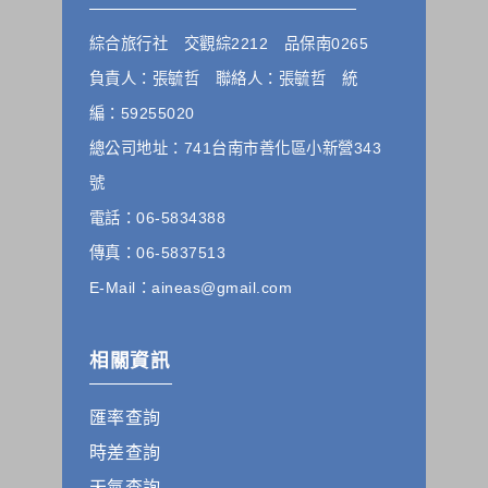
其他除了上述，會保留您在上網瀏覽或查詢時，伺服器自行產
生的相關記錄，包括您使用連線設備的 IP 位址、使用時間、使
綜合旅行社 交觀綜2212 品保南0265
用的瀏覽器、瀏覽及點選資料紀錄等。本網站會對個別連線者
的瀏覽器予以標示，歸納使用者瀏覽器在本網站內部所瀏覽的
負責人：張毓哲 聯絡人：張毓哲 統
網頁，除非您願意告知您的個人資料，否則本網站不會也無法
將此項記錄和您對應。請您注意，在本網站網刊登廣告之廠
編：59255020
商，或與連結本網站，也可能蒐集您個人的資料。對於您主動
總公司地址：741台南市善化區小新營343
提供的個人資訊，這些廣告廠商、或連結網站有其個別的私權
保護政策，其資料處理措施不適用本網站隱私權保護政策，本
號
公司不負任何連帶責任。
電話：06-5834388
本網站將在事前或註冊登錄取得您的同意後，傳送商業性資料
或電子郵件給您。本公司除了在該資料或電子郵件上註明是由
傳真：06-5837513
本公司發送，也會在該資料或電子郵件上提供您能隨時停止接
收這些資料或電子郵件的方法及說明。
E-Mail：aineas@gmail.com
資料使用:
本公司不會向任何人出售或出借您的個人識別資料。
相關資訊
在以下情況下， 本公司會向其他人士或公司提供您的個人識別
資料：
匯率查詢
1.遵守法令或政府機關的要求；或我們發覺您在網站上的行為
違反本公司旗下網站的會員條款或產品、服務的特定使用指
時差查詢
南。
2.為了保護使用者個人隱私，我們無法為您查詢其他使用者的
天氣查詢