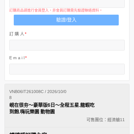
訂購商品請進行會員登入，非會員訂購需先驗證聯絡資料。
驗證/登入
訂 購 人
E m a i l
VNB06IT261008C / 2026/10/0
8
峴在很夯～豪華版6日～全程五星.龍蝦吃
到飽.嗨玩樂園 動物園
可售團位：經濟艙
11