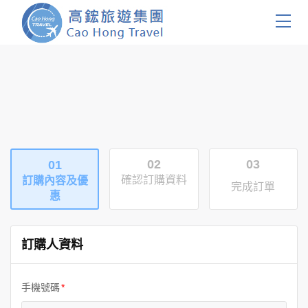
首頁
團體旅遊
國內旅遊
02
03
01
證件簽證
確認訂購資料
訂購內容及優
完成訂單
惠
關於我們
客製服務
訂購人資料
會員登入
手機號碼