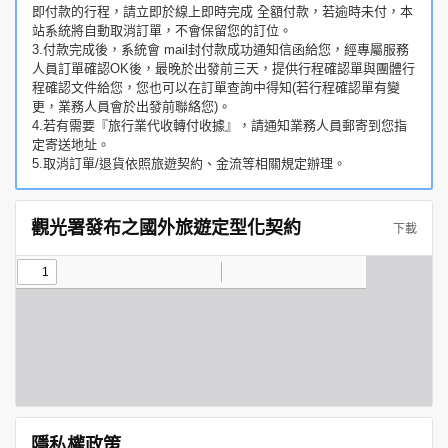
即付款的行程，請立即於線上即時完成 全額付款，若逾時未付，本
站系統將自動取消訂單，不會保留您的訂位。
3.付款完成後，系統會 mail封付款成功通知信函給您，經專屬服務
人員訂單確認OK後，最晚於出發前三天，提供行程確認單與團體行
程確認文件給您，您也可以在訂單查詢中得知(若行程確認單有變
更，業務人員會於出發前聯絡您)。
4.若有需要『旅行業代收轉付收據』，請通知業務人員郵寄到您指
定寄送地址。
5.取消訂單/退貨依照旅遊契約、金流等相關規定辦理。
觀光署發布之國外旅遊定型化契約
下載
隱私權政策