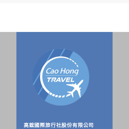
個人的資料，其範圍如下：
本網站在您使用服務信箱、問卷調查等互動性功能時，會保留
您所提供的姓名、電子郵件地址、聯絡方式及使用時間等。
於一般瀏覽時，伺服器會自行記錄相關行徑，包括您使用連線
設備的 IP 位址、使用時間、使用的瀏覽器、瀏覽及點選資料記
錄等，做為我們增進網站服務的參考依據，此記錄為內部應
用，決不對外公布。
為提供精確的服務，我們會將收集的問卷調查內容進行統計與
分析，分析結果之統計數據或說明文字呈現，除供內部研究
外，我們會視需要公佈統計數據及說明文字，但不涉及特定個
人之資料。
除非取得您的同意或其他法令之特別規定，本網站絕不會將您
的個人資料揭露予第三人或使用於蒐集目的以外之其他用途。
在您於本網站註冊帳號、使用本網站相關產品、服務、活動或
贈獎時，本網站會收集您的個人識別資料，本網站也可以從商
業夥伴處取得個人資料。
當客戶在本網站註冊時，我們會取得您的姓名、電話、住址、
身份證字號、電子郵件、出生日期、性別、行業等相關資料，
當您註冊成功，並登入使用我們的服務後，我們即取得您的資
料。註冊時，本網站取得您的姓名、電話、住址、身份證字
號、電子郵件、出生日期、性別、行業等相關資料，當您註冊
成功，並登入使用我們的服務後，本網站即取得您的資料。
高鋐國際旅行社股份有限公司