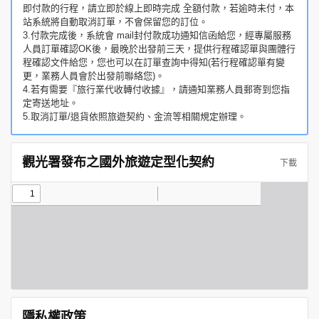
即付款的行程，請立即於線上即時完成 全額付款，若逾時未付，本
站系統將自動取消訂單，不會保留您的訂位。
3.付款完成後，系統會 mail封付款成功通知信函給您，經專屬服務
人員訂單確認OK後，最晚於出發前三天，提供行程確認單與團體行
程確認文件給您，您也可以在訂單查詢中得知(若行程確認單有變
更，業務人員會於出發前聯絡您)。
4.若有需要『旅行業代收轉付收據』，請通知業務人員郵寄到您指
定寄送地址。
5.取消訂單/退貨依照旅遊契約、金流等相關規定辦理。
觀光署發布之國外旅遊定型化契約
下載
隱私權政策