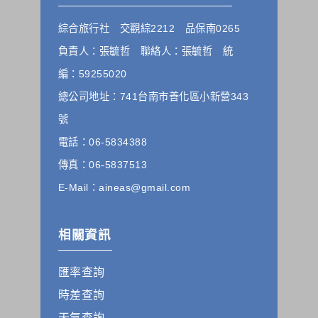
其他除了上述，會保留您在上網瀏覽或查詢時，伺服器自行產
生的相關記錄，包括您使用連線設備的 IP 位址、使用時間、使
綜合旅行社 交觀綜2212 品保南0265
用的瀏覽器、瀏覽及點選資料紀錄等。本網站會對個別連線者
的瀏覽器予以標示，歸納使用者瀏覽器在本網站內部所瀏覽的
負責人：張毓哲 聯絡人：張毓哲 統
網頁，除非您願意告知您的個人資料，否則本網站不會也無法
將此項記錄和您對應。請您注意，在本網站網刊登廣告之廠
編：59255020
商，或與連結本網站，也可能蒐集您個人的資料。對於您主動
總公司地址：741台南市善化區小新營343
提供的個人資訊，這些廣告廠商、或連結網站有其個別的私權
保護政策，其資料處理措施不適用本網站隱私權保護政策，本
號
公司不負任何連帶責任。
電話：06-5834388
本網站將在事前或註冊登錄取得您的同意後，傳送商業性資料
或電子郵件給您。本公司除了在該資料或電子郵件上註明是由
傳真：06-5837513
本公司發送，也會在該資料或電子郵件上提供您能隨時停止接
收這些資料或電子郵件的方法及說明。
E-Mail：aineas@gmail.com
資料使用:
本公司不會向任何人出售或出借您的個人識別資料。
相關資訊
在以下情況下， 本公司會向其他人士或公司提供您的個人識別
資料：
匯率查詢
1.遵守法令或政府機關的要求；或我們發覺您在網站上的行為
違反本公司旗下網站的會員條款或產品、服務的特定使用指
時差查詢
南。
2.為了保護使用者個人隱私，我們無法為您查詢其他使用者的
天氣查詢