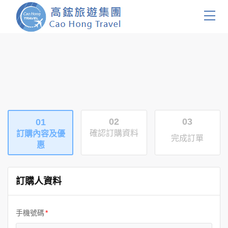
首頁
團體旅遊
國內旅遊
02
03
01
證件簽證
確認訂購資料
訂購內容及優
完成訂單
惠
關於我們
客製服務
訂購人資料
會員登入
手機號碼