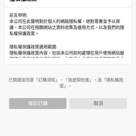
前言申明:
本公司在此聲明對於個人的網路隱私權，絕對尊重並予以保
護。本公司在相關網站之資料收集及運用方式，以及我們的隱
私權保護政策。
隱私權保護政策適用範圍:
隱私權保護政策內容，包括本公司如何處理在用戶使用網站服
務時收集到的身份識別資料，也包括本公司如何處理在商業合
作與本公司合作時分享的任何身份識別資料。隱私權保護政策
不適用於本公司以外的公司或網站群，與非本站所僱用或管理
人員。例如您透過本公司旗下網站上的廣告廠商連結，這些置
已閱讀並同意「訂購須知」、「旅遊契約書」、及「隱私權政
放連結的廠商也可能蒐集您個人的資料。對於您主動提供的個
策」。
人資訊，這些廣告廠商或連結網站有其個別的隱私權保護政
策，其資料處理措施不適用於本公司隱私權保護政策。
您個人在本網站上的聊天室或討論區中任意公開個人資料的行
確認訂購
取消
為，在非經加密的保護下，亦不適用於本公司隱私權保護政
策。
資料的蒐集與使用方式:
為了在本網站提供您最佳的互動性服務，可能會請您提供相關