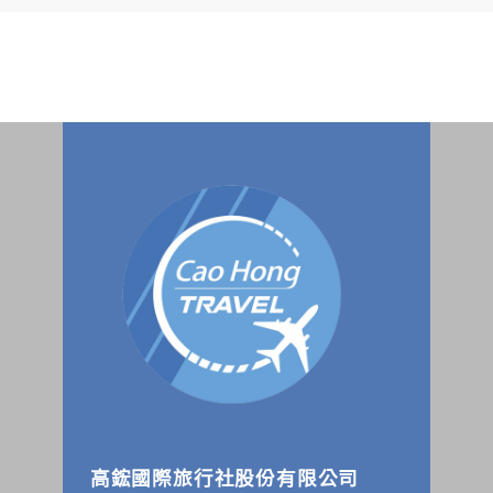
個人的資料，其範圍如下：
本網站在您使用服務信箱、問卷調查等互動性功能時，會保留
您所提供的姓名、電子郵件地址、聯絡方式及使用時間等。
於一般瀏覽時，伺服器會自行記錄相關行徑，包括您使用連線
設備的 IP 位址、使用時間、使用的瀏覽器、瀏覽及點選資料記
錄等，做為我們增進網站服務的參考依據，此記錄為內部應
用，決不對外公布。
為提供精確的服務，我們會將收集的問卷調查內容進行統計與
分析，分析結果之統計數據或說明文字呈現，除供內部研究
外，我們會視需要公佈統計數據及說明文字，但不涉及特定個
人之資料。
除非取得您的同意或其他法令之特別規定，本網站絕不會將您
的個人資料揭露予第三人或使用於蒐集目的以外之其他用途。
在您於本網站註冊帳號、使用本網站相關產品、服務、活動或
贈獎時，本網站會收集您的個人識別資料，本網站也可以從商
業夥伴處取得個人資料。
當客戶在本網站註冊時，我們會取得您的姓名、電話、住址、
身份證字號、電子郵件、出生日期、性別、行業等相關資料，
當您註冊成功，並登入使用我們的服務後，我們即取得您的資
料。註冊時，本網站取得您的姓名、電話、住址、身份證字
號、電子郵件、出生日期、性別、行業等相關資料，當您註冊
成功，並登入使用我們的服務後，本網站即取得您的資料。
高鋐國際旅行社股份有限公司