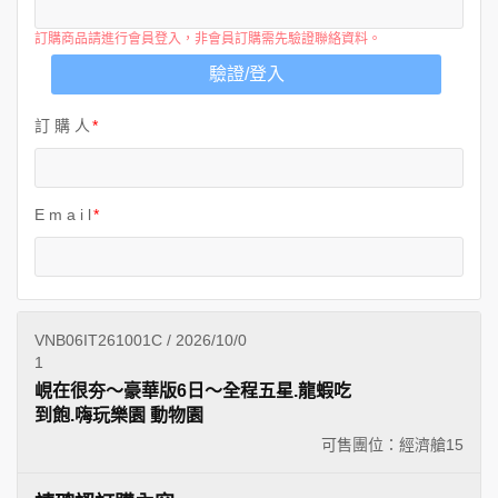
訂購商品請進行會員登入，非會員訂購需先驗證聯絡資料。
驗證/登入
訂 購 人
E m a i l
VNB06IT261001C / 2026/10/0
1
峴在很夯～豪華版6日～全程五星.龍蝦吃
到飽.嗨玩樂園 動物園
可售團位：經濟艙
15