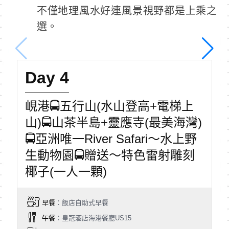
不僅地理風水好連風景視野都是上乘之
選。
Day 4
峴港🚍五行山(水山登高+電梯上
山)🚍山茶半島+靈應寺(最美海灣)
🚍亞洲唯一River Safari～水上野
生動物園🚍贈送～特色雷射雕刻
椰子(一人一顆)
早餐
：飯店自助式早餐
午餐
：皇冠酒店海港餐廳US15