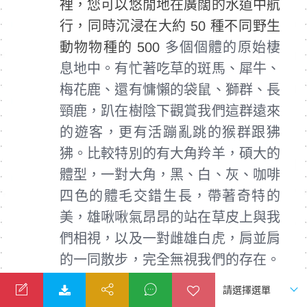
裡，您可以悠閒地在廣闊的水道中航
行，同時沉浸在大約 50 種不同野生
動物物種的 500
多個個體的原始棲
息地中。有忙著吃草的斑馬、犀牛、
梅花鹿、還有慵懶的袋鼠、獅群、長
頸鹿，趴在樹陰下觀賞我們這群遠來
的遊客，更有活蹦亂跳的猴群跟狒
狒。比較特別的有大角羚羊，碩大的
體型，一對大角，黑、白、灰、咖啡
四色的體毛交錯生長，帶著奇特的
美，雄啾啾氣昂昂的站在草皮上與我
們相視，以及一對雌雄白虎，肩並肩
的一同散步，完全無視我們的存在。
途中船會停靠一座小島，遊客上島後
可自行買一盒蔬菜主要是小黃瓜跟胡