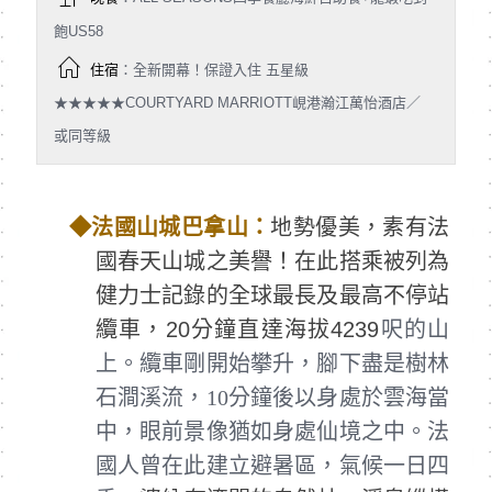
飽US58
住宿
：全新開幕！保證入住 五星級
★★★★★COURTYARD MARRIOTT峴港瀚江萬怡酒店／
或同等級
◆
法國山城巴拿山：
地勢優美，素有法
國春天山城之美譽！在此搭乘被列為
健力士記錄的全球最長及最高不停站
纜車，20分鐘直達海拔4239
呎的山
上。纜車剛開始攀升，腳下盡是樹林
石澗溪流，10分鐘後以身處於雲海當
中，眼前景像猶如身處仙境之中。法
國人曾在此建立避暑區，氣候一日四