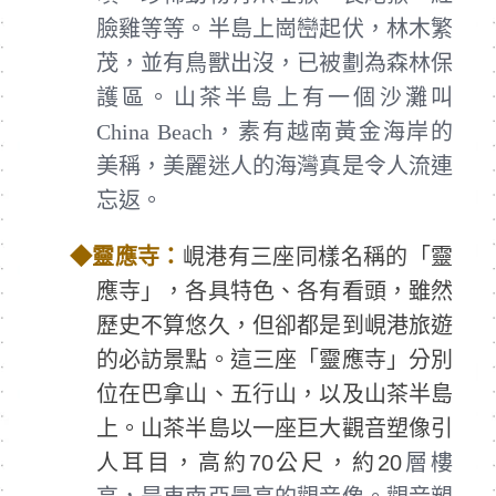
臉雞等等。半島上崗巒起伏，林木繁
茂，並有鳥獸出沒，已被劃為森林保
護區。山茶半島上有一個沙灘叫
China Beach，素有越南黃金海岸的
美稱，美麗迷人的海灣真是令人流連
忘返。
◆
靈應寺：
峴港有三座同樣名稱的「靈
應寺」，各具特色、各有看頭，雖然
歷史不算悠久，但卻都是到峴港旅遊
的必訪景點。這三座「靈應寺」分別
位在巴拿山、五行山，以及山茶半島
上。山茶半島以一座巨大觀音塑像引
人耳目，高約70公尺，約20
層樓