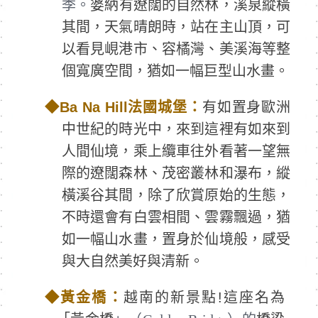
季。
婆納有遼闊的自然林，溪泉縱橫
其間，天氣晴朗時，站在主山頂，可
以看見峴港市、容橘灣、美溪海等整
個寬廣空間，猶如一幅巨型山水畫。
◆
Ba Na Hill
法國城堡：
有如置身歐洲
中世紀的時光中，來到這裡有如來到
人間仙境，乘上纜車往外看著一望無
際的遼闊森林、茂密叢林和瀑布，縱
橫溪谷其間，除了欣賞原始的生態，
不時還會有白雲相間、雲霧飄過，猶
如一幅山水畫，置身於仙境般，感受
與大自然美好與清新。
◆
黃金橋：
越南的新景點!這座名為