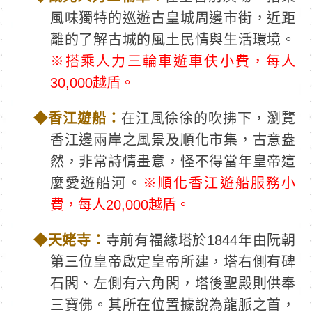
風味獨特的巡遊古皇城周邊市街，近距
離的了解古城的風土民情與生活環境。
※搭乘人力三輪車遊車伕小費，每人
30,000越盾。
◆
香江遊船：
在江風徐徐的吹拂下，瀏覽
香江邊兩岸之風景及順化市集，古意盎
然，非常詩情畫意，怪不得當年皇帝這
麼愛遊船河。
※順化香江遊船服務小
費，每人20,000越盾。
◆
天姥寺：
寺前有福緣塔於1844年由阮朝
第三位皇帝啟定皇帝所建，塔右側有碑
石閣、左側有六角閣，塔後聖殿則供奉
三寶佛。其所在位置據說為龍脈之首，