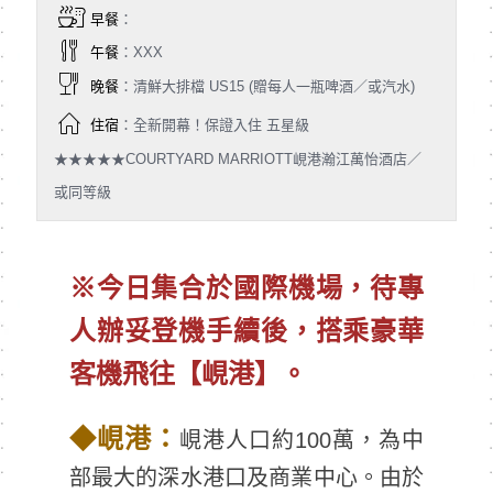
早餐
：
午餐
：XXX
晚餐
：清鮮大排檔 US15 (贈每人一瓶啤酒／或汽水)
住宿
：全新開幕！保證入住 五星級
★★★★★COURTYARD MARRIOTT峴港瀚江萬怡酒店／
或同等級
※今日集合於國際機場，待專
人辦妥登機手續後，搭乘豪華
客機飛往【峴港】。
◆
峴港：
峴港人口約100萬，為中
部最大的深水港口及商業中心。由於