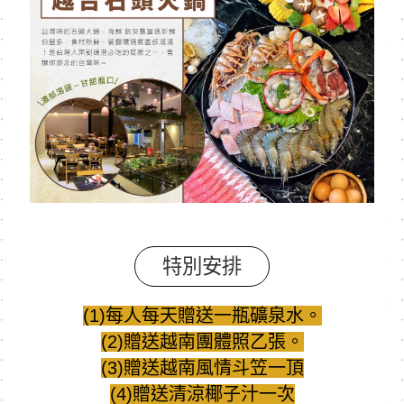
特別安排
(1)每人每天贈送一瓶礦泉水。
(2)贈送越南團體照乙張。
(3)贈送越南風情斗笠一頂
(4)贈送清涼椰子汁一次