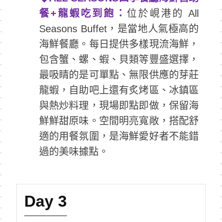
餐+龍蝦吃到飽：
位於峴港的 All
Seasons Buffet，是當地人氣極高的
海鮮餐廳。每日提供多樣現流海鮮，
包含蟹、螺、蝦、貝類等豐盛選擇，
最吸睛的是可單點、無限供應的芽莊
龍蝦，自助吧上還有炙烤區、冰鎮區
與熱炒料理，現場即點即做，保留海
鮮鮮甜原味。空間明亮寬敞，搭配舒
適的用餐氛圍，是海鮮愛好者不能錯
過的美味據點。
Day 3