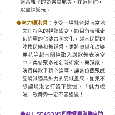
適合親子的遊樂設施等，在這裡你可
以盡情遊玩。
◆
魅力峴港秀：
享受一場融合越南當地
文化特色的視聽盛宴，節目有表現奇
幻絢麗的佔婆古國文化，越南民間的
淳樸民樂和舞蹈秀，更將奧黛和占婆
蓮花等越南國粹融入到歌舞表演當
中，集結眾多知名藝術家、舞蹈家、
演員與歌手精心詮釋，讓各位觀眾感
受峴港獨具魅力的異域風采，如果不
想讓峴港之行留下遺憾，「魅力峴
港」歌舞秀一定不容錯過！。
◆
ALL SEASONS
四季餐廳海鮮自助