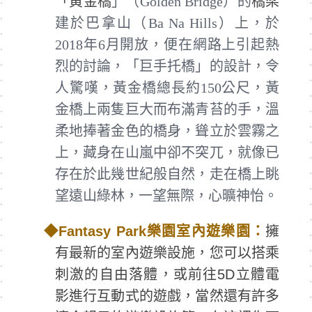
「
黃金橋
」（Golden Bridge）的
橋梁
建於巴拿山（Ba Na Hills）上，於
2018年6月開放，便在網路上引起熱
烈的討論，「巨手托橋」的設計，令
人驚嘆，黃金橋總長約150公尺，黃
金橋上兩隻巨大而布滿青苔的手，溫
柔地捧著金色的橋身，聳立於雲霧之
上，藏身在山嵐中卻不突兀，就像已
存在於此幾世紀般自然，走在橋上眺
望遠山綠林，一望無際，心曠神怡。
◆
Fantasy Park
樂園室內遊樂園：
擁
有最新的室內遊樂設施，您可以搭乘
刺激的自由落體，或前往5D立體電
影進行互動式的遊戲，當然還有許多