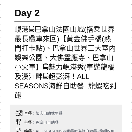
Day 2
峴港🚍巴拿山法國山城(搭乘世界
最長纜車來回)【黃金佛手橋(熱
門打卡點)、巴拿山世界三大室內
娛樂公園、大佛靈應寺、巴拿山
小火車】🚍魅力峴港秀(車遊龍橋
及漢江畔🚍超彭湃！ALL
SEASONS海鮮自助餐+龍蝦吃到
飽
早餐
：飯店自助式早餐
午餐
：巴拿山自助餐
晚餐
：ALL SEASONS四季餐廳海鮮自助餐+龍蝦吃到