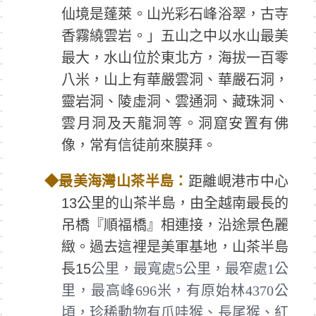
仙境是蓬萊。山光彩石峰浴翠，古寺
香霧繞雲岩。」五山之中以水山最美
最大，水山位於東北方，海拔一百零
八米，山上有華嚴雲洞、華嚴石洞，
靈岩洞、陵虛洞、雲通洞、藏珠洞、
雲月洞及天龍洞等。洞窟安置有佛
像，常有信徒前來膜拜。
◆
最美海灣山茶半島：
距離峴港市中心
13公里的山茶半島，由全越南最長的
吊橋『順福橋』相連接，沿途景色麗
緻。過去這裡是美軍基地，山茶半島
長15
公里，最寬處5公里，最窄處1公
里，最高峰696米，有原始林4370公
頃，珍稀動物有爪哇猴、長尾猴、紅