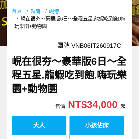
首頁
越南
峴港
峴在很夯～豪華版6日～全程五星.龍蝦吃到飽.嗨
玩樂園+動物園
團號 VNB06IT260917C
峴在很夯～豪華版6日～全
程五星.龍蝦吃到飽.嗨玩樂
園+動物園
NT$34,000
售價
起
大人
小孩佔床