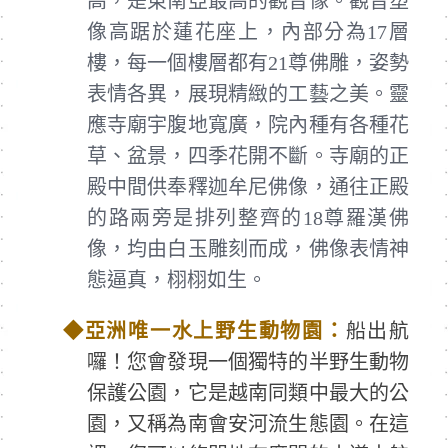
高，是東南亞最高的觀音像。觀音塑
像高踞於蓮花座上，內部分為17層
樓，每一個樓層都有21尊佛雕，姿勢
表情各異，展現精緻的工藝之美。靈
應寺廟宇腹地寬廣，院內種有各種花
草、盆景，四季花開不斷。寺廟的正
殿中間供奉釋迦牟尼佛像，通往正殿
的路兩旁是排列整齊的18尊羅漢佛
像，均由白玉雕刻而成，佛像表情神
態逼真，栩栩如生。
◆
亞洲唯一水上野生動物園：
船出航
囉！您會發現一個獨特的半野生動物
保護公園，它是越南同類中最大的公
園，又稱為南會安河流生態園。在這