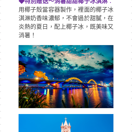
◆
特別贈送～消暑甜甜椰子冰淇淋
：
用椰子殼當容器製作，裡面的椰子冰
淇淋奶香味濃郁，不會過於甜膩，在
炎熱的夏日，配上椰子冰，既美味又
消暑！