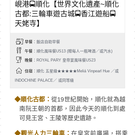
峴港🚍順化【世界文化遺產~順化
古都:三輪車遊古城🚍香江遊船🚍
天姥寺】
早餐
：飯店自助早餐
午餐
：順化風味餐US13 (贈每人一瓶啤酒／或汽水)
晚餐
：ROYAL PARY 皇帝宴風味餐US23
住宿
：順化 五星級★★★★★Meliá Vinpearl Hue ／或
INDOCHINE PALACE／ 或同等級
◆
順化古都：
從19世紀開始，順化就為越
南阮王朝的首都，因此今天的順化到處
可見王宮、王陵等歷史遺跡。
◆
觀光人力三輪車：
在皇宮前廣場，搭乘