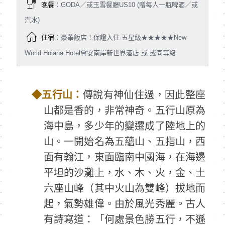
晚餐
：GODA／或玉雪餐廳US10 (贈每人一瓶啤酒／或
汽水)
住宿
：豪華飯店！保證入住 五星級★★★★★New
World Hoiana Hotel會安南岸新世界酒店 或 或同等級
◆
五行山：
傳說有神仙住過，因此整座
山都是香的，非常神奇。五行山原為
海中島，多少年的變遷成了陸地上的
山。一開始名為五蘊山、五指山，西
面有翰江，東面臨南中國海，在海邊
平坦的沙灘上，水、木、火，金、土
六座山峰（其中火山為雙峰）拔地而
起，氣勢雄偉。由於風光秀麗。古人
有詩寫道：「何處景色勝五行，不遜