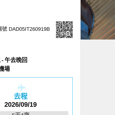
號 DAD05IT260919B
航
午去晚回
機場
去程
2026/09/19