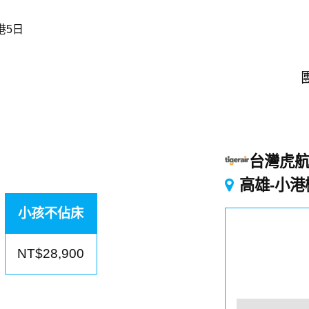
港5日
團
台灣虎
高雄-小港
小孩不佔床
NT$28,900