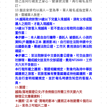
自己及同行親友之身心、健康狀況後，再行報名及付
訂。
13.飯店安排均以兩人一室為準，單人報名或指定單人
房，需補單人房差。
14.越南政府針對14歲以下兒童入境越南，須有父母或監
護人之陪同，才能入境越南。
14歲以下旅客入境越南，若不是由父母陪同出國小孩前
置作業：
◆步驟一：本人親自自行攜帶，委託人 被委託人 小孩的
資料(戶籍謄本正本 護照影本)，自行前往法院申請中文
出國委託書，需經法院公證，工作天 費用須自行興法院
確認。
◆步驟二：至法院辦妥中文委託書公證後，可交由旅行
社辦理，翻成越文送至外交部認證，費用NT2600，工作
天六天不含假日。
本行程所載之護照、簽證相關規定，對象均為持中華民
國護照之旅客，若旅客擁有雙重國籍或持他國護照，請
先自行查明相關規定，並於報名時請告知您的客服人
員。
15.簽證：
越南(落地簽證公文)不含例假日所需工作天要六天
辦理公文應備資料：
＊護照"正本"或"清晰的影本"(護照正本效期需６個月以
上)、彩色２吋相片二張。