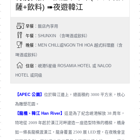
薩+飲料) ➠夜遊韓江
早餐
：飯店內享用
午餐
：SHUNXIN （含啤酒或飲料）
晚餐
：MEN CHILL或NGON THI HOA 越式料理廳（含
啤酒或飲料）
住宿
：峴港5星級 ROSAMIA HOTEL 或 NALOD
HOTEL 或同级
【APEC 公園】
位於韓江邊上，總面積約 3000 平方米，核心
為雕塑花園。
【龍橋、韓江 Han River】
這是為了紀念峴港解放 38 周年，
特地從 2009 年起於漢江河畔建造㇐座造型特殊的橋樑，橋身
如㇐條⾧龍橫渡漢江，龍身覆蓋 2500 展 LED 燈，在夜晚會呈