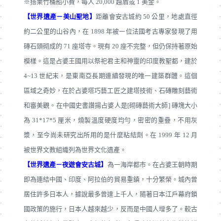
※搭乘竹桶船小費，每人 20,000 越盾或 1 美金。
【世界遺產－美山聖地】
距離會安古城約 50 公里，地處直徑
約二公里的山谷內，在 1898 年被㇐位法國考古專家發現了用
磚石頭砌成的 71 座塔寺。現有 20 座不完整，但仍保持著原始
模樣。這是占婆王國用以祭祀君主和神靈的印度教聖都，建於
4~13 世紀末，是東南亞⾧期連續發現的唯㇐建築群體。這個
區域之奇妙，在於占婆塔巧藝工匠之建塔技術、石磚雕刻藝術
和審美觀。在中國史書讚揚占婆人是[砌磚藝術大師] 磚塊大小
為 31*17*5 厘米，燒製溫度硬度均勻，密密的重疊，不用灰
漿，至今尚未研究出所用的是什麼粘結劑。在 1999 年 12 月
被世界文教組織列為世界文化遺產。
【世界遺產－夜遊會安古城】
為㇐海岸都市。在占婆王朝時期
即為連結中國、印度、阿拉伯的貿易重鎮，十分繁榮。城內曾
居住許多日本人，據說最多曾達上千人，隨著日本江戶幕府鎖
國政策的施行，日本人越來越少，反而是中國人增多了。較古