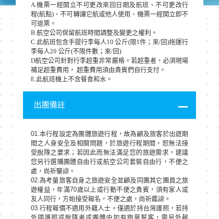
A.機票一經開立不可更改來回日期及航班、不可更改行
程(航點)、不可轉讓它航或他人使用、機票一經開立即不
可退票。
B.航空公司保留航班時間調整及變更之權利。
C.此航班包含手提行李每人10 公斤(限1件；來/回)拖運行
李每人20 公斤(不限件數；來/回)
D航空公司針對行李超重非常嚴格。若超重者，必須現場
補足超重費用， 超重費用須由貴賓們自行支付。
E.此航班機上不含餐食和水。
出團備註
01.本行程設定為團體旅遊行程，故為顧及旅客於出遊期
間之人身安全及相關問題，於旅遊行程期間，恕無法接
受脫隊之要求；若因此而無法滿足您的旅遊需求，建議
您另行選購團體自由行或航空公司套裝自由行，不便之
處，尚祈鑒諒。
02.為考量旅客自身之旅遊安全並顧及同團其它團員之旅
遊權益，年滿70歲以上或行動不便之貴賓，須有家人或
友人同行，方始接受報名，不便之處，尚祈鑑諒。
03.行程報價不適用外籍人士。僅適於持台灣護照，若持
外國護照或脫隊者或團體中如有跑單幫客，需另外報