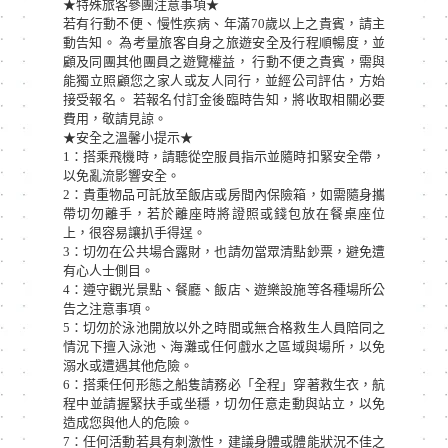
★特殊旅客參團注意事項★
若有行動不便、慢性疾病、年滿70歲以上之貴賓，請主
動告知。 為考量旅客自身之旅遊安全及行程順暢度，並
顧及同團其他團員之遊覽權益， 行動不便之貴賓，需與
能獨立照顧您之家人或友人同行，並經公司評估，方始
接受報名。 若報名付訂金後臨時告知，將收取相關必要
費用，敬請見諒。
★安全之溫馨小提示★
1：搭乘飛機時，請聽從空服員指示並隨時扣緊安全帶，
以免亂流影響安全。
2：貴重物品可託放至飯店或房間內保險箱，如需隨身攜
帶切勿離手，若於離座時將證照或錢包放在餐桌座位
上，很容易讓扒手得逞。
3：切勿在公共場合露財，也請勿當眾清點鈔票，避免遭
有心人士側目。
4：遵守觀光景點、餐廳、飯店、遊樂設施等各種場所公
告之注意事項。
5：切勿於泳池開放以外之時間或無合格救生人員陪同之
情況下擅入泳池、海灘或任何戲水之區域與場所，以免
溺水或遭遇其他危險。
6：搭乘任何形態之船隻請務必「全程」穿著救生衣，航
程中並請握緊扶手或坐穩，切勿任意走動與站立，以免
造成您與他人的危險。
7：任何活動若具有刺激性，建議身體或體能狀況不佳之