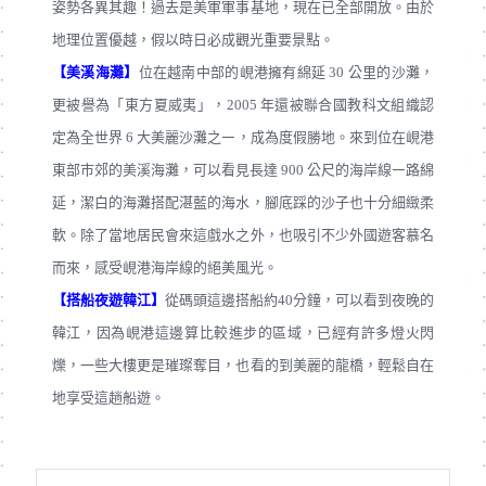
姿勢各異其趣！過去是美軍軍事基地，現在已全部開放。由於
地理位置優越，假以時日必成觀光重要景點。
【美溪海灘】
位在越南中部的峴港擁有綿延 30 公里的沙灘，
更被譽為「東方夏威夷」，2005 年還被聯合國教科文組織認
定為全世界 6 大美麗沙灘之㇐，成為度假勝地。來到位在峴港
東部市郊的美溪海灘，可以看見⾧達 900 公尺的海岸線㇐路綿
延，潔白的海灘搭配湛藍的海水，腳底踩的沙子也十分細緻柔
軟。除了當地居民會來這戲水之外，也吸引不少外國遊客慕名
而來，感受峴港海岸線的絕美風光。
【搭船夜遊韓江】
從碼頭這邊搭船約40分鐘，可以看到夜晚的
韓江，因為峴港這邊算比較進步的區域，已經有許多燈火閃
爍，一些大樓更是璀璨奪目，也看的到美麗的龍橋，輕鬆自在
地享受這趟船遊。