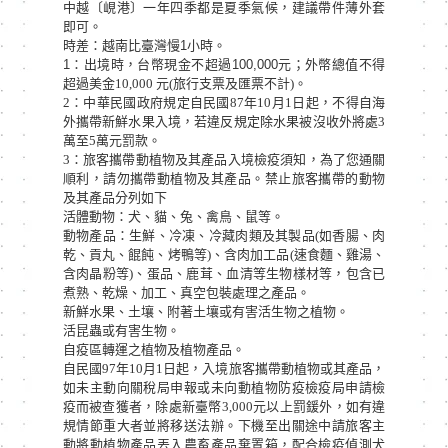
中越〔峴港〕一年四季都是夏季氣候，建議帶件薄外套
即可。
時差：越南比臺灣慢1小時。
1：出境時，台幣現金不超過100,000元
；外幣總值不得
超過美金10,000 元(旅行支票及匯票不計)。
2：中華民國政府規定自民國87年10月1日起，不得自海
外攜帶新鮮水果入境，若違反規定除水果被沒收外將處3
萬至5萬元罰款。
3：旅客攜帶動植物及其產品入境檢疫須知，為了您通關
順利，請勿攜帶動植物及其產品。禁止旅客攜帶的動物
及其產品分列如下
活體動物：犬、貓、兔、禽鳥、鼠等。
動物產品：生鮮、冷凍、冷藏肉類及其製品(如香腸、肉
乾、貢丸、餛飩、烤鴨等)、含肉加工品(速食麵、雞湯、
含肉晶粉等)、蛋品、鹿茸、血清等生物樣材等，包含已
煮熟、乾燥、加工、真空包裝處理之產品。
新鮮水果、土壤、附著土壤或有害活生物之植物。
活昆蟲或有害生物。
自疫區轉運之植物及植物產品。
自民國97年10月1日起，入境旅客攜帶動植物或其產品，
如未主動向關稅局申報或未向動植物防疫檢疫局申請檢
疫而被查獲者，除處新臺幣3,000元以上罰鍰外，如有違
規情節重大者並將移送法辦。下機至出關途中請旅客主
動將動植物產品丟入農畜產品棄置箱，配合檢疫偵測犬