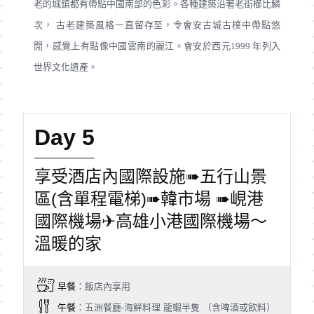
老的城鎮都有帶點中國南部的色彩。各種建築沿著老街櫛比鱗
次， 古老建築風格㇐直留存至，令會安古城古樸中帶點悠
閒，感覺上有點像中國雲南的麗江。會安於西元1999 年列入
世界文化遺產。
Day 5
享受酒店內國際設施➠五行山景
區(含單程電梯)➠韓市場 ➠峴港
國際機場✈高雄小港國際機場～
溫暖的家
早餐
：飯店內享用
午餐
：五洲餐廳-海鮮料理 龍蝦半隻 （含啤酒或飲料）