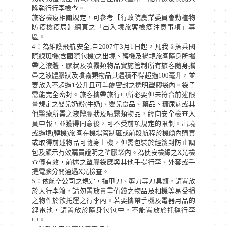
隊執行行李檢查。
旅客檢疫相關規定，可參考【行政院農業委員會動植物
防疫檢疫局】網頁之「出入境旅客檢疫注意事項」專
區。
4：為維護飛航安全,自2007年3月1日起，凡我國搭乘國
際線班機(含國際包機)之出境、轉機及過境旅客隨身所攜
帶之液體、膠狀及噴霧類物品實施管制所有旅客隨身攜
帶之液體膠狀及噴霧類物品其體積不得超過100毫升，並
要放入不超過1公升且可重覆密封之透明塑膠袋內。袋子
需能完全密封。旅客攜帶旅行中所必要但未符合前述限
量規定之嬰兒奶粉(牛奶)、嬰兒食品、藥品、糖尿病或其
他醫療所需之液體膠狀及噴霧類物品，經向安全檢查人
員申報，並獲得同意後，可不受前項規定的限制。出境
或過境(轉機)旅客在機場管制區或前段航程於機艙內購買
或取得前述物品可隨身上機，但需包裝於經籤封防止調
包及顯示有效購買證明之塑膠袋內。為使安檢線之X光檢
查儀有效，前述之塑膠袋應與其他手提行李、外套或手
提電腦分開通過X光檢查。
5：依航空公司之規定，指甲刀、剪刀等刀具類，請置放
於大行李箱，請勿置放貴重值錢之物品及相機等易受損
之物件於欲托運之行李內。若要攜帶手機及電器用品的
鋰電池，請置放於隨身包包中，不能置放於托運行李
中。