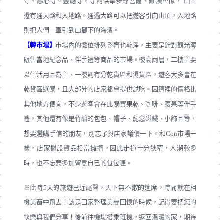
寺、慈心寺。靈應寺。寺內供奉多尊菩薩、羅漢塑像， 山上
還有通天路和入地路。通過大路可以把遊客引向山頂，入地路
則把人們㇐直引到山腳下的海濱。
【韓市場】
市場內的攤位排列整齊也乾淨，主要是針對觀光客
販售當地紀念品、伴手禮等商品的市場。樓高兩層，二樓主要
以生活用品為主、一樓則有分乾貨區和濕貨區，遊客大多會在
乾貨區選購，且大部分的店家都會提供試吃。因這裡的價格比
其他地方便宜，不少遊客會在此購買果乾、咖啡、腰果等伴手
禮，其他還有像是竹編的包包、帽子、紀念磁鐵、小飾品等，
想要選購手信的朋友，別忘了與店家議價一下。和Con市場一
樣，店家擺設貨品相當擁擠，因此走道十分狹窄，人潮較多
時，也不忘要多加留意自己的包包喔。
※此時5天的旅遊已近尾聲，天下無不散的筵席，時間就在相
機美窗中飛去！該是回家整理美麗回憶的時候，記得要把您的
快樂與我們分享！後前往機場搭乘班機，返回溫暖的家，期待