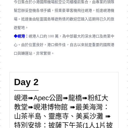
今日集合於小港國際機場航空公司櫃檯前集合，由專業的領隊
幫您辦妥登機各項手續，搭乘豪華客機飛往峴港，抵達峴港機
場。抵達後由駐富國島導遊熱情的歡迎您踏入這期待已久的旅
遊聖地。
◆峴港：
峴港人口約 100 萬，為中部最大的深水港口及商業中
心。由於位置良好，港口條件佳，自古以來就是重要的國際港
口與轉運站，非常繁榮。
Day 2
峴港➠Apec公園➠龍橋➠粉紅大
教堂➠峴港博物館 ➠最美海灣：
山茶半島、靈應寺、美奚沙灘 ➠
特別安排：披薩下午茶(1人1片披