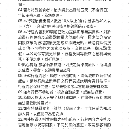
價。
04.若有特殊餐食者，最少請於出發前五天（不含假日）
告知承辨人員，為您處理。
05.本行程最低出團人數為10人以上(含)；最多為40人以
下（含），台灣地區將派遣合格領隊隨行服務。
06.本行程內容於印製前已致力提供正確無誤資料，對於
旅遊行程住宿及旅遊點儘量忠於原行程，極少部分時會
因飯店確認行程前後更動或互換觀光點，若遇特殊情況
或其他不可抗拒之因素以及船、交通阻塞、觀光點休
假，本公司保有變更班機、行程及同等飯店之權利與義
務，不便之處，尚祈見諒！
07貼心提醒:旅客若於旅遊中因法定傳染病原因，所增加
之住宿、餐食、交通費用由旅客
08.正確行程內容、順序、班機時間、降落城市以及住宿
飯店，請以行前旅遊手冊之行程表或說明會資料為準。
行程內容保証完整、景點先後順序以當地導遊安排為準
09.如有行程不參加者，視為自動放棄，恕無法退費，
10.為顧及旅客人身安全與相關問題，在旅遊行程期間恕
無法接受脫隊要求。
11.如有特殊餐食者，請於出發前至少七工作日前告知承
辦人員，以便提早為您安排
12.國外旅遊因搭乘飛機之飛行航程、行程內容之安排及
當地醫療狀況等因素，不同於國內旅遊，敬請旅客斟酌