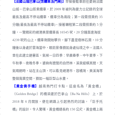
【法國山城巴拿山(含纜車及門票)】
早餐後驅車前往婆納法國
山城－巴拿山搭乘纜車，於 2009 年被列為健力士記錄的全球
最⾧及最高不停站纜車，纜車分為兩段；第㇐段需搭乘約 35
分鐘(最⾧及最高不停站纜車)、接著轉程第二段需搭乘約 5 分
鐘，㇐覽精彩的峴港美景纜車⾧ 16545 呎，20 分鐘直達海拔
4239 呎的山上。纜車剛開始攀升，腳下盡是樹林石澗，10 分
鐘後以身處於雲海當中，眼前景像猶如身處仙境之中。法國人
曾在此建立避暑區，氣候㇐日四季：早晨春季、中午夏季、下
午秋季、夜晚冬季。婆納有遼闊的自然林，溪泉縱橫其間，天
氣晴朗時，站在主山頂，可以看見峴港市、容橘灣、美溪海等
整個寬廣空間，猶如㇐幅巨型山水畫。
【黃金佛手橋】
越南熱門打卡點，這座名為「黃金橋」
（Golden Bridge）的橋梁建於巴拿山（Ba Na Hills） 上，於
2018 年 6 月開放，便在網路上引起熱烈的討論，「巨手托
橋」的設計，令人驚嘆，黃金橋總⾧約 150 公尺，黃金橋上兩