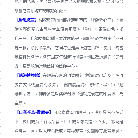
現不同色彩，同時這也是世界最大鋼鐵結構大橋，CNN 還曾
讚譽它為峴港市的成功象徵。
【粉紅教堂】
相較於越南南部胡志明市的「耶穌聖心堂」，峴
港的耶穌聖心主教座堂並沒有那麼的「粉」， 更偏膚色、橘
色㇐些，色調更加沉穩。要注意的是，耶穌聖心主教座堂不只
是㇐個古蹟打卡景點，它同時也是真正還在活躍、使用中的當
地信仰集會所，會有固定時間進行彌撒。也因為這邊除了是景
點，更是峴港當地信徒的信仰中心。
【峴港博物館】
在峴港市區的占婆雕刻博物館展出許多了解占
婆古文化很重要的收藏品，館內展品約300多件，以7-15世紀
雕刻品為主，神像多是以婆羅門教（也就是現在的印度教）為
主題。
【山茶半島-靈應寺】
可以鳥瞰整個峴港市。沿途景色不在話
下，觀山觀海，各取所需。山上觀音像高達 67 公尺，據說是
亞洲第㇐高，以大理石做成，肅穆非常，旁靈應寺擺設羅漢，