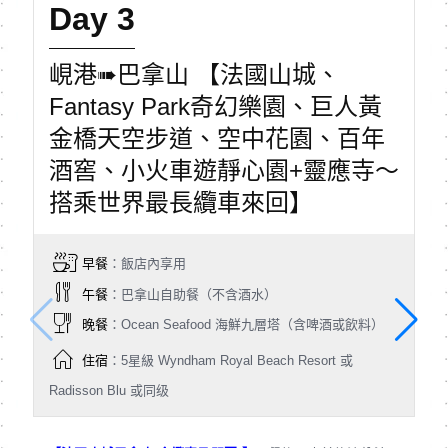
Day 3
峴港➠巴拿山 【法國山城、
Fantasy Park奇幻樂園、巨人黃
金橋天空步道、空中花園、百年
酒窖、小火車遊靜心園+靈應寺～
搭乘世界最長纜車來回】
早餐
：飯店內享用
午餐
：巴拿山自助餐（不含酒水）
晚餐
：Ocean Seafood 海鮮九層塔（含啤酒或飲料）
住宿
：5星級 Wyndham Royal Beach Resort 或
Radisson Blu 或同级