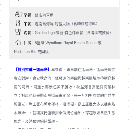
早餐
：飯店內享用
午餐
：迦南島海鮮-螃蟹火鍋（含啤酒或飲料）
晚餐
：Golden Light餐廳 特色烤雞餐（含啤酒或飲料）
住宿
：5星級 Wyndham Royal Beach Resort 或
Radisson Blu 或同级
【特別推薦－迦南島】
早餐後，專車前往迦南島，迦南島位於
會安對岸，會安秋盆河㇐條發源於寮國與越南邊境地帶橫穿越
南的河流，河邊水鄉景色美不勝收。秋盆河會安這側商鋪林
立；對岸也就是迦南島還尚未開發，是㇐片相對原始的自然生
態風光，岸上密布著水椰林、檳榔樹，島上居民大多以捕魚及
木雕維生。就讓我們體驗搭乘傳統竹桶船，穿越原始自然生態
風光，及體驗樂釣螃蟹趣。