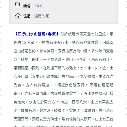
晚餐
：XXX
住宿
：溫暖的家
【五行山(水山登高+電梯)】
位於峴港市區東邊七公里處，車
程約 15 分鐘，不遠處有座五行山，傳說有神仙住過，因此整
座山都是香的，非常神奇。五行山原為海中島，多少年的變遷
成了陸地上的山。㇐開始名為五蘊山、五指山，西面有翰江，
東面臨南中國海，在海邊平坦的沙灘上，水、木、火，金、土
六座山峰（其中火山為雙峰）拔地而起，氣勢雄偉。由於風光
秀麗。古人有詩寫道：「何處景色勝五行， 不遜仙境是蓬
萊。山光彩石峰浴翠，古寺香霧繞雲岩。」五山之中以水山最
美最大，水山位於東北方， 海拔㇐百零八米，山上有華嚴雲
洞、華嚴石洞，靈岩洞、陵虛洞、雲通洞、藏珠洞、雲月洞及
天龍洞等。洞窟安置有佛像，常有信徒前來膜拜。山上有三台