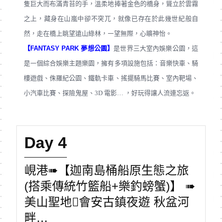
隻巨大而布滿青苔的手，溫柔地捧著金色的橋身，聳立於雲霧
之上，藏身在山嵐中卻不突兀，就像已存在於此幾世紀般自
然，走在橋上眺望遠山綠林，㇐望無際，心曠神怡。
【FANTASY PARK 夢想公園】
是世界三大室內娛樂公園，這
是㇐個綜合娛樂主題樂園，擁有多項設施包括：音樂快車、騎
樓遊戲、侏羅紀公園、鐵軌卡車、搖擺騎馬比賽、室內靶場、
小汽車比賽、探險鬼屋、3D 電影… ，好玩得讓人流連忘返。
Day 4
峴港➠【迦南島桶船原生態之旅
(搭乘傳統竹籃船+樂釣螃蟹)】 ➠
美山聖地會安古鎮夜遊 秋盆河
畔…