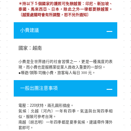
＊持以下５個國家的護照可免辦越簽：印尼、新加坡、
泰國、馬來西亞、日本，除此之外一律都要辦越簽。
〔越簽處隨時會有所調整，恕不另外通知〕
小費建議
國家：越南
小費是全世界通行的社會習慣之一，更是一種風度的表
現，而小費也是服務業從業人員收入重要的一部份。
●導遊/領隊/司機小費，旅客每人每日 300 元。
一般出團注意事項
電壓：220伏特，兩孔圓形插座。
氣候：北越〔河內〕一年有四季，氣溫與台灣四季相
似，服裝可參考台灣。
南越〔胡志明〕一年四季都是夏季氣候，建議帶件薄外
套即可。