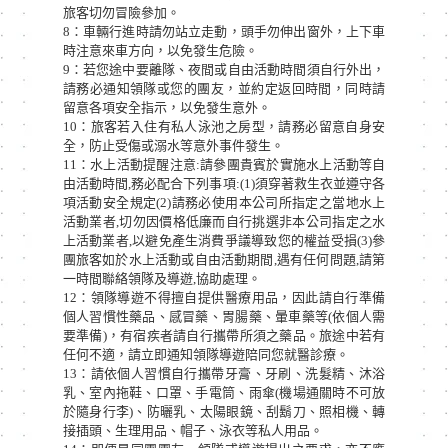
旅客切勿冒險參加。
8：車輛行進時請勿站立走動，頭手勿伸出窗外，上下車
時注意來車方向，以免發生危險。
9：若您途中要離隊、夜間或自由活動時間須自行外出，
請務必通知領隊或您的團友，並約定返回時間，同時請
留意各項安全指示，以免發生意外。
10：旅客若入住有私人泳池之房型，請務必留意自身安
全，防止受傷或溺水等意外事件發生。
11：水上活動提醒注意:請參團貴賓於實施水上活動等自
由活動時間,務必配合下列事項:(1)須穿著救生衣並遵守各
項活動安全規定(2)請務必使用本公司所指定之當地水上
活動業者,切勿因價格低廉而自行挑選非本公司指定之水
上活動業者,以避免產生消費爭議導致您的權益受損(3)參
團旅客如於水上活動或自由活動期間,遇有任何問題,請第
一時間聯絡領隊及導遊,協助處理。
12：領隊導遊不得擅自提供醫療用品，因此請自行準備
個人習慣性藥品、感冒藥、胃腸藥、暈車藥等(依個人需
要準備)，有宿疾者請自行攜帶所須之藥品。旅途中若有
任何不適，請立即通知領隊導遊陪同您就醫診療。
13：請依個人習慣自行攜帶牙膏、牙刷、洗髮精、沐浴
乳、室內拖鞋、口罩、手電筒、雨傘(機場通關時不可放
於隨身行李)、防曬乳、太陽眼鏡、刮鬍刀、照相機、轉
接插頭、生理用品、帽子、泳衣等私人用品。