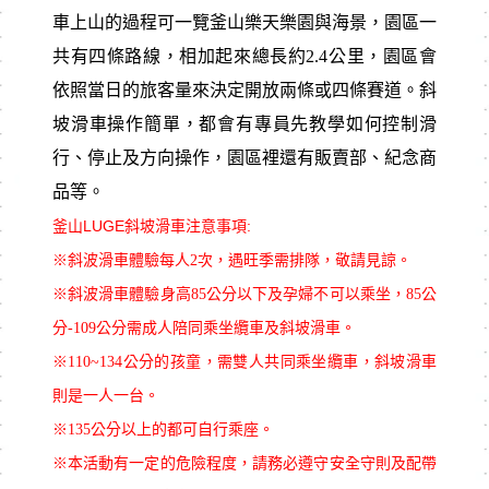
車上山的過程可一覽釜山樂天樂園與海景，園區一
共有四條路線，相加起來總長約2.4公里，園區會
依照當日的旅客量來決定開放兩條或四條賽道。斜
坡滑車操作簡單，都會有專員先教學如何控制滑
行、停止及方向操作，園區裡還有販賣部、紀念商
品等。
釜山LUGE斜坡滑車注意事項:
※斜波滑車體驗每人2次，遇旺季需排隊，敬請見諒。
※斜波滑車體驗身高85公分以下及孕婦不可以乘坐，85公
分-109公分需成人陪同乘坐纜車及斜坡滑車。
※110~134公分的孩童，需雙人共同乘坐纜車，斜坡滑車
則是一人一台。
※135公分以上的都可自行乘座。
※本活動有一定的危險程度，請務必遵守安全守則及配帶