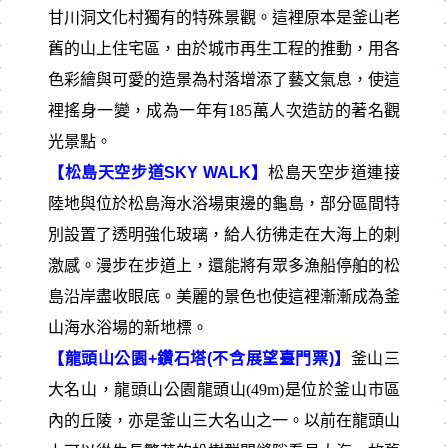
甘川洞文化村獨有的特殊景觀。這裡原本是釜山老
舊的山上住宅區，由於城市再生工程的推動，用各
色彩繪與可愛的造景為村落增添了藝文氣息，使這
裡搖身一變，成為一年有185萬人次造訪的著名觀
光景點。
【松島天空步道SKY WALK】
松島天空步道連接
陸地與位於松島海水浴場東邊的龜島，部分區間特
別設置了透明強化玻璃，給人彷彿走在大海上的刺
激感。漫步在步道上，還能將有眾多漁船停舶的松
島沿岸盡收眼底。美麗的景色也使這裡漸漸成為釜
山海水浴場的新地標。
【龍頭山公園+鑽石塔(不含展望臺門票)】
釜山三
大名山，龍頭山公園龍頭山(49m)是位於釜山市區
內的丘陵，亦是釜山三大名山之一。以前在龍頭山