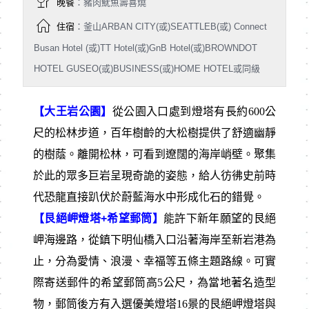
晚餐
：豬肉魷魚壽喜燒
住宿
：釜山ARBAN CITY(或)SEATTLEB(或) Connect
Busan Hotel (或)TT Hotel(或)GnB Hotel(或)BROWNDOT
HOTEL GUSEO(或)BUSINESS(或)HOME HOTEL或同級
【大王岩公園】
從公園入口處到燈塔有長約600公
尺的松林步道，百年樹齡的大松樹提供了舒適幽靜
的樹蔭。離開松林，可看到遼闊的海岸峭壁。聚集
於此的眾多巨岩呈現奇詭的姿態，給人彷彿史前時
代恐龍直接趴伏於蔚藍海水中形成化石的錯覺。
【艮絕岬燈塔+希望郵筒】
能許下新年願望的艮絕
岬海邊路，從鎮下明仙橋入口沿著海岸至新岩港為
止，分為愛情、浪漫、幸福等五條主題路線。可實
際寄送郵件的希望郵筒高5公尺，為當地著名造型
物，郵筒後方有入選優美燈塔16景的艮絕岬燈塔與