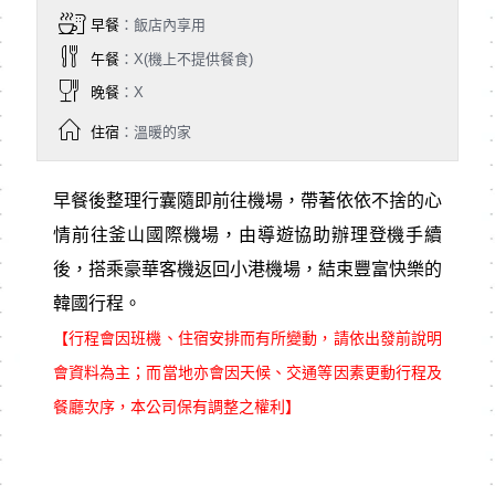
早餐
：飯店內享用
午餐
：X(機上不提供餐食)
晚餐
：X
住宿
：溫暖的家
早餐後整理行囊隨即前往機場，帶著依依不捨的心
情前往釜山國際機場，由導遊協助辦理登機手續
後，搭乘豪華客機返回小港機場，結束豐富快樂的
韓國行程。
【行程會因班機、住宿安排而有所變動，請依出發前說明
會資料為主；而當地亦會因天候、交通等因素更動行程及
餐廳次序，本公司保有調整之權利】