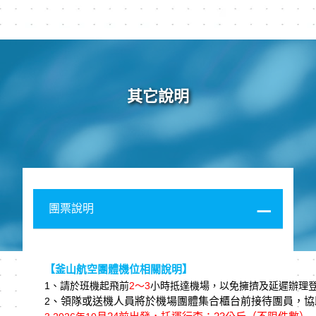
其它說明
團票說明
【釜山航空團體機位相關說明】
1
、請於班機起⾶前
2
～3
⼩時抵達機場，以免擁擠及延遲辦理
、領隊或送機⼈員將於機場團體集合櫃台前接待團員，協
2