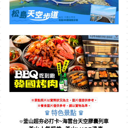
※景點照片以實際狀況為主，圖片僅提供參考。
※餐食圖片僅供參考，請以實物為準。
♛
特⾊景點
♛
釜山超夯必打卡~
海雲台天空膠囊列車
💛