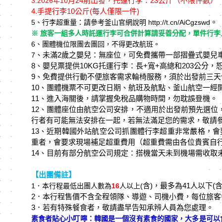
月24
前出發，托運行李：23
公斤（不限件數）
3.
2026
年10
4.
手提行李10
公斤(每人僅限一件)
。
5
、行李超重量：請參考釜⼭官網說明 http://t.cn/AiCgzswd
※ 旅客一組多⼈時託運行李可合併計算請妥善分配，單件行李上
6
、團體機位限團去團回，不得更改航班。
、未滿2
歲之嬰兒：無座位，可免費攜帶⼀部摺疊式嬰兒
7
8、嬰兒票提供10KG托運行李：⻑+寬+⾼總和203公分
9、免費提供行動不便旅客需求輪椅服務，須於出發前三天
10、團體機票不可更改⽇期、航班及航點、釜⼭航空⼀經
11、進入海關後，請掌握免稅品購物時間，勿耽誤登機。
12、團體座位由航空公司安排，不適⽤於出發前預先選位
行者有可能無法安排在⼀起，若無法滿足您的需求，敬請
13、近期韓國外站航空公司抓團體行李超重非常嚴格，會要
重者，會要求現場補足超重費⽤（超重費需由各位貴賓⾃
14、目前有部分航空公司規定：搭機當天未到機場需收取未搭機
【出團備註】
含)
，最多為41
人以下(
1
．本行程最低出團人數為
16
人以上(
2．本行程售價不含全程領隊、導遊、司機小費，每位旅客
3
．若有特殊餐食者，敬請盡早告知承辨人員為您處理。
素食者貼心小叮嚀：韓國是一個沒有素食的國家，大多是可以