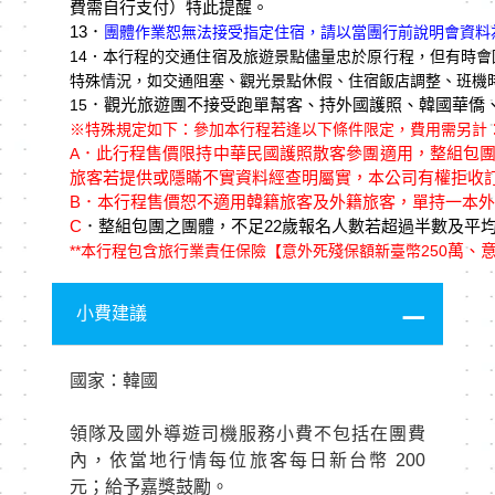
費需自行支付）特此提醒。
13．
團體作業恕無法接受指定住宿，請以當團行前說明會資料
14
．本行程的交通住宿及旅遊景點儘量忠於原行程，但有時會
特殊情況，如交通阻塞、觀光景點休假、住宿飯店調整、班機
．觀光旅遊團不接受跑單幫客、持外國護照、韓國華僑
15
※特殊規定如下：參加本行程若逢以下條件限定，費用需另計
．此行程售價限持中華民國護照散客參團適用，整組包
A
旅客若提供或隱瞞不實資料經查明屬實，本公司有權拒收
B
．本行程售價恕不適用韓籍旅客及外籍旅客，單持一本外
C
．整組包團之團體，不足22歲報名人數若超過半數及平均
萬、意
**
本行程包含旅行業責任保險【意外死殘保額新臺幣250
小費建議
國家：韓國
領隊及國外導遊司機服務小費不包括在團費
內，依當地行情每位旅客每日新台幣 200
元；給予嘉獎鼓勵。