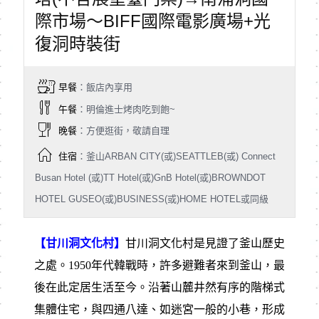
際市場～BIFF國際電影廣場+光
復洞時裝街
早餐
：飯店內享用
午餐
：明倫進士烤肉吃到飽~
晚餐
：方便逛街，敬請自理
住宿
：釜山ARBAN CITY(或)SEATTLEB(或) Connect
Busan Hotel (或)TT Hotel(或)GnB Hotel(或)BROWNDOT
HOTEL GUSEO(或)BUSINESS(或)HOME HOTEL或同級
【甘川洞文化村】
甘川洞文化村是見證了釜山歷史
之處。1950年代韓戰時，許多避難者來到釜山，最
後在此定居生活至今。沿著山麓井然有序的階梯式
集體住宅，與四通八達、如迷宮一般的小巷，形成