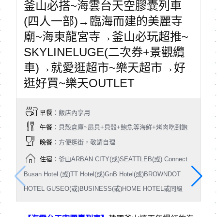
釜山必搭~海雲台天空膠囊列車
(四人一部)→臨海而建的美麗寺
廟~海東龍宮寺→釜山必玩超推~
SKYLINELUGE(二次券+景觀纜
車)→就愛逛超市~樂天超市→好
逛好買~樂天OUTLET
早餐
：飯店內享用
午餐
：貝殼倉庫~扇貝+貝殼+鮑魚等海鮮+烤肉吃到飽
晚餐
：方便逛街，敬請自理
住宿
：釜山ARBAN CITY(或)SEATTLEB(或) Connect
Busan Hotel (或)TT Hotel(或)GnB Hotel(或)BROWNDOT
HOTEL GUSEO(或)BUSINESS(或)HOME HOTEL或同級