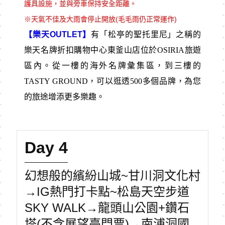
護具設施，並與旁車保持安全距離。
※天氣不佳及大雨會停止開放(毛毛雨仍正常運作)
【樂天OUTLET】
有「松亭的聖托里尼」之稱的
樂天名牌折扣購物中心東釜山店位於OSIRIA旅遊
區內。從一樓的海外名牌彙集區，到三樓的
TASTY GROUND，可以逛透500多個品牌，為您
的旅途增添更多樂趣。
Day 4
幻想般的繽紛山城~甘川洞文化村
→IG熱門打卡點~松島天空步道
SKY WALK→龍頭山公園+鑽石
塔(不含展望臺門票)→南浦洞國