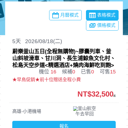
月曆模式
表格模式
價格模式
5
天
2026/08/18(二)
蔚樂釜山五日(全程無購物)~膠囊列車、釜
山斜坡滑車、甘川洞、長生浦鯨魚文化村、
松島天空步道<精選酒店+燒肉海鮮吃到飽>
機位
16
候補
0
已售
0
可售
15
★早鳥促銷★前十位贈送全程小費
NT$32,500
起
釜山航空
高雄-小港機場
午去早回
報名