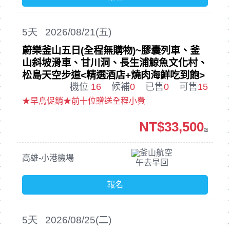
5
天
2026/08/21(五)
蔚樂釜山五日(全程無購物)~膠囊列車、釜
山斜坡滑車、甘川洞、長生浦鯨魚文化村、
松島天空步道<精選酒店+燒肉海鮮吃到飽>
機位
16
候補
0
已售
0
可售
15
★早鳥促銷★前十位贈送全程小費
NT$33,500
起
釜山航空
高雄-小港機場
午去早回
報名
5
天
2026/08/25(二)