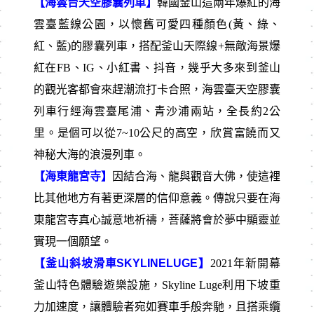
【海雲台天空膠囊列車】
韓國釜山這兩年爆紅的海
雲臺藍線公園，以懷舊可愛四種顏色(黃、綠、
紅、藍)的膠囊列車，搭配釜山天際線+無敵海景爆
紅在FB、IG、小紅書、抖音，幾乎大多來到釜山
的觀光客都會來趕潮流打卡合照，海雲臺天空膠囊
列車行經海雲臺尾浦、青沙浦兩站，全長約2公
里。是個可以從7~10公尺的高空，欣賞富饒而又
神秘大海的浪漫列車。
【海東龍宮寺】
因結合海、龍與觀音大佛，使這裡
比其他地方有著更深層的信仰意義。傳說只要在海
東龍宮寺真心誠意地祈禱，菩薩將會於夢中顯靈並
實現一個願望。
【釜山斜坡滑車SKYLINELUGE】
2021年新開幕
釜山特色體驗遊樂設施，Skyline Luge利用下坡重
力加速度，讓體驗者宛如賽車手般奔馳，且搭乘纜