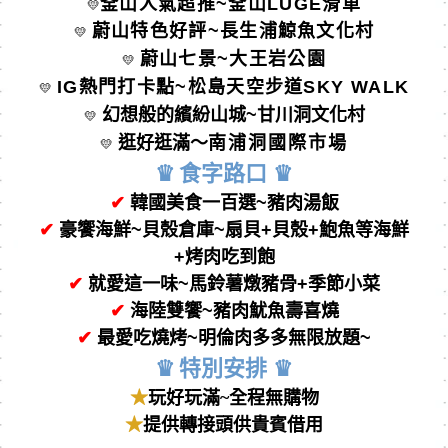
釜山人氣超推~釜山LUGE滑車
💛
蔚山特色好評~長生浦鯨魚文化村
💛
蔚山七景~大王岩公園
💛
IG
熱門打卡點~松島天空步道SKY WALK
💛
幻想般的繽紛山城~甘川洞文化村
💛
逛好逛滿～
南浦洞國際市場
💛
♛
食字路⼝
♛
✔
韓國美食一百選
~
豬肉湯飯
✔
豪饗
海鮮
~
貝殼倉庫
~
扇貝
+
貝殼
+
鮑魚等海鮮
+
烤肉吃到飽
✔
就愛這一味~馬鈴薯燉豬骨+季節小菜
✔
海陸雙饗~
豬肉魷魚壽喜燒
✔
最愛吃燒烤~明倫
肉多多無限放題~
♛
特別安排
♛
★
玩好玩滿
~全程無購物
★
提供轉接頭供貴賓借用