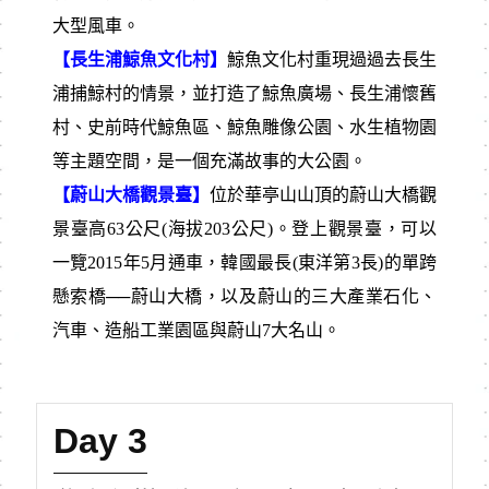
大型風車。
【長生浦鯨魚文化村】
鯨魚文化村重現過過去長生
浦捕鯨村的情景，並打造了鯨魚廣場、長生浦懷舊
村、史前時代鯨魚區、鯨魚雕像公園、水生植物園
等主題空間，是一個充滿故事的大公園。
【蔚山大橋觀景臺】
位於華亭山山頂的蔚山大橋觀
景臺高63公尺(海拔203公尺)。登上觀景臺，可以
一覽2015年5月通車，韓國最長(東洋第3長)的單跨
懸索橋──蔚山大橋，以及蔚山的三大產業石化、
汽車、造船工業園區與蔚山7大名山。
Day 3