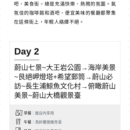
吧、美食街，總是充滿快樂、熱鬧的氛圍。氣
氛佳的咖啡館和酒吧、便宜美味的餐廳都聚集
在這條街上，年輕人絡繹不絕。
Day 2
蔚山七景~大王岩公園→海岸美景
~艮絕岬燈塔+希望郵筒→蔚山必
訪~長生浦鯨魚文化村→俯瞰蔚山
美景~蔚山大橋觀景臺
早餐
：飯店內享用
午餐
：馬鈴薯燉豬骨湯