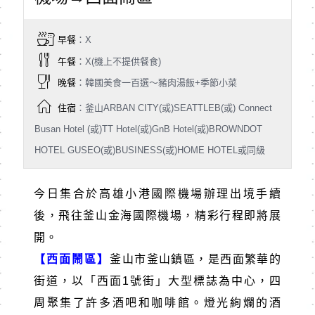
早餐
：X
午餐
：X(機上不提供餐食)
晚餐
：韓國美食一百選～豬肉湯飯+季節小菜
住宿
：釜山ARBAN CITY(或)SEATTLEB(或) Connect
Busan Hotel (或)TT Hotel(或)GnB Hotel(或)BROWNDOT
HOTEL GUSEO(或)BUSINESS(或)HOME HOTEL或同級
今日集合於高雄小港國際機場辦理出境手續
後，飛往釜山金海國際機場，精彩行程即將展
開。
【西面鬧區】
釜山市釜山鎮區，是西面繁華的
街道，以「西面
1
號街」大型標誌為中心，四
周聚集了許多酒吧和咖啡館。燈光絢爛的酒