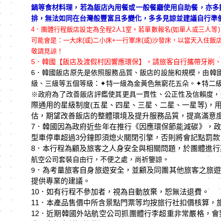
鍋等食材料理，若為飯店內用餐或一般餐廳使用自助餐，亦多
排，無法如同在台灣般豐富且多變化，多多見諒並建議自行準備素
4．
團體行程飯店設定為全程2人1室。若單數報名(如單人或三人等
可能會是：一大床(或)二小床+一行軍床(或)沙發床，以當天入
敬請見諒！
5．韓國【飯店及渡假村因響應環保】，請旅客自行攜帶牙刷
6．韓國飯店原先是依照服務品質、飯店的設施和規模，由韓
級、三級等五個等級：
✦
特一級為金黃色無窮花五朵。
✦
特二
※政府為了改善飯店評鑑使其更具一貫性、公正性及信賴度，這
際通用的星級制度(
五星、四星、三星、二星、一星等)
，
估，期望改善飯店的整體環境及提升服務品質，提高滿意
7．韓國因為政府近些年在推行《因應環保節能減碳》，政
型車停車超過3分鐘即須熄火關閉引擎，否則將會記點罰
8．本行程為顧及旅客之人身安全與相關問題，於團體進行
航空公司套裝自由行，不便之處，尚祈鑒諒。
．為考量旅客自身旅遊安全，並顧及同團其他旅客之旅遊
9
提供專業的建議。
10
．如有⾏程不參加者，視為⾃動放棄，恕無法退費。
11．本產品售價中所含景點門票等均按旅行社扣價核算，
12．近期韓國外站航空公司抓團體行李超重非常嚴格，會要