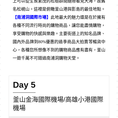
上可以從生長繁茂的松樹群間縫隙看見大海，故舊
名松峴山。這裡是俯瞰釜山港與影島的最佳地點。
【南浦洞國際市場】
此地最⼤的魅力還是在於擁有
各種不同流行時尚的購物商品，讓您能盡情購物，
享受購物的快感與樂趣。主要街道上的知名品牌、
國內外品牌到80%優惠的過季商品⼤拍賣等暢貨中
⼼，各種您所想像不到的購物商品應有盡有，釜⼭
⼀遊千萬不可錯過南浦洞購物天堂。
Day 5
釜山金海國際機場/高雄小港國際
機場