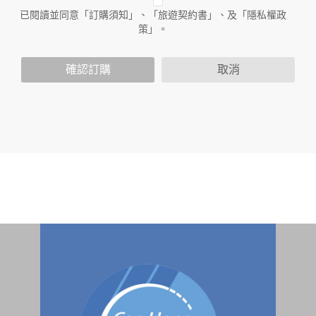
人員。例如您透過本公司旗下網站上的廣告廠商連結，這些置
已閱讀並同意「訂購須知」、「旅遊契約書」、及「隱私權政
放連結的廠商也可能蒐集您個人的資料。對於您主動提供的個
策」。
人資訊，這些廣告廠商或連結網站有其個別的隱私權保護政
策，其資料處理措施不適用於本公司隱私權保護政策。
您個人在本網站上的聊天室或討論區中任意公開個人資料的行
確認訂購
取消
為，在非經加密的保護下，亦不適用於本公司隱私權保護政
策。
資料的蒐集與使用方式:
為了在本網站提供您最佳的互動性服務，可能會請您提供相關
個人的資料，其範圍如下：
本網站在您使用服務信箱、問卷調查等互動性功能時，會保留
您所提供的姓名、電子郵件地址、聯絡方式及使用時間等。
於一般瀏覽時，伺服器會自行記錄相關行徑，包括您使用連線
設備的 IP 位址、使用時間、使用的瀏覽器、瀏覽及點選資料記
錄等，做為我們增進網站服務的參考依據，此記錄為內部應
用，決不對外公布。
為提供精確的服務，我們會將收集的問卷調查內容進行統計與
分析，分析結果之統計數據或說明文字呈現，除供內部研究
外，我們會視需要公佈統計數據及說明文字，但不涉及特定個
人之資料。
除非取得您的同意或其他法令之特別規定，本網站絕不會將您