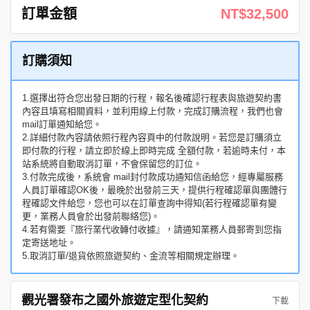
訂單金額
NT$32,500
訂購須知
1.選擇出符合您出發日期的行程，報名後確認行程表與旅遊契約書
內容且填寫相關資料，並利用線上付款，完成訂購流程，我們也會
mail訂單通知給您。
2.詳細付款內容請依照行程內容頁中的付款說明。若您是訂購須立
即付款的行程，請立即於線上即時完成 全額付款，若逾時未付，本
站系統將自動取消訂單，不會保留您的訂位。
3.付款完成後，系統會 mail封付款成功通知信函給您，經專屬服務
人員訂單確認OK後，最晚於出發前三天，提供行程確認單與團體行
程確認文件給您，您也可以在訂單查詢中得知(若行程確認單有變
更，業務人員會於出發前聯絡您)。
4.若有需要『旅行業代收轉付收據』，請通知業務人員郵寄到您指
定寄送地址。
5.取消訂單/退貨依照旅遊契約、金流等相關規定辦理。
觀光署發布之國外旅遊定型化契約
下載