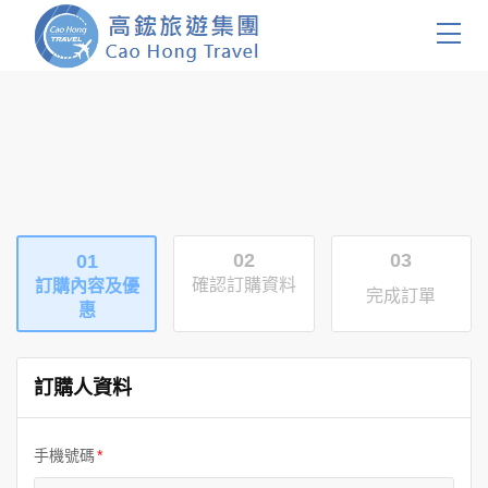
首頁
團體旅遊
國內旅遊
02
03
01
證件簽證
確認訂購資料
訂購內容及優
完成訂單
惠
關於我們
客製服務
訂購人資料
會員登入
手機號碼