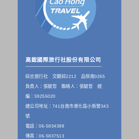
的個人資料揭露予第三人或使用於蒐集目的以外之其他用途。
在您於本網站註冊帳號、使用本網站相關產品、服務、活動或
贈獎時，本網站會收集您的個人識別資料，本網站也可以從商
業夥伴處取得個人資料。
當客戶在本網站註冊時，我們會取得您的姓名、電話、住址、
身份證字號、電子郵件、出生日期、性別、行業等相關資料，
當您註冊成功，並登入使用我們的服務後，我們即取得您的資
料。註冊時，本網站取得您的姓名、電話、住址、身份證字
號、電子郵件、出生日期、性別、行業等相關資料，當您註冊
成功，並登入使用我們的服務後，本網站即取得您的資料。
高鋐國際旅行社股份有限公司
其他除了上述，會保留您在上網瀏覽或查詢時，伺服器自行產
生的相關記錄，包括您使用連線設備的 IP 位址、使用時間、使
綜合旅行社 交觀綜2212 品保南0265
用的瀏覽器、瀏覽及點選資料紀錄等。本網站會對個別連線者
的瀏覽器予以標示，歸納使用者瀏覽器在本網站內部所瀏覽的
負責人：張毓哲 聯絡人：張毓哲 統
網頁，除非您願意告知您的個人資料，否則本網站不會也無法
將此項記錄和您對應。請您注意，在本網站網刊登廣告之廠
編：59255020
商，或與連結本網站，也可能蒐集您個人的資料。對於您主動
總公司地址：741台南市善化區小新營343
提供的個人資訊，這些廣告廠商、或連結網站有其個別的私權
保護政策，其資料處理措施不適用本網站隱私權保護政策，本
號
公司不負任何連帶責任。
電話：06-5834388
本網站將在事前或註冊登錄取得您的同意後，傳送商業性資料
或電子郵件給您。本公司除了在該資料或電子郵件上註明是由
傳真：06-5837513