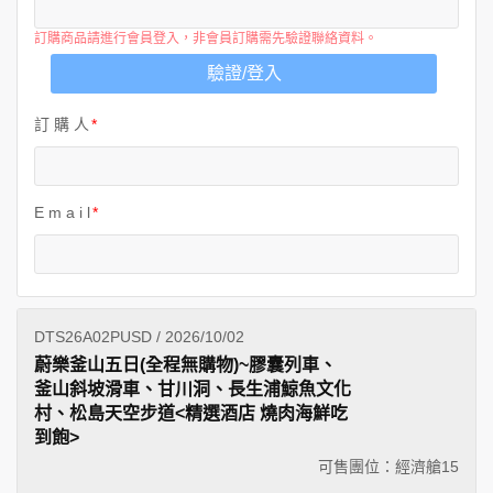
訂購商品請進行會員登入，非會員訂購需先驗證聯絡資料。
驗證/登入
訂 購 人
E m a i l
DTS26A02PUSD / 2026/10/02
蔚樂釜山五日(全程無購物)~膠囊列車、
釜山斜坡滑車、甘川洞、長生浦鯨魚文化
村、松島天空步道<精選酒店 燒肉海鮮吃
到飽>
可售團位：經濟艙
15