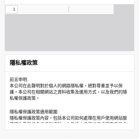
隱私權政策
前言申明:
本公司在此聲明對於個人的網路隱私權，絕對尊重並予以保
護。本公司在相關網站之資料收集及運用方式，以及我們的隱
私權保護政策。
隱私權保護政策適用範圍:
隱私權保護政策內容，包括本公司如何處理在用戶使用網站服
務時收集到的身份識別資料，也包括本公司如何處理在商業合
作與本公司合作時分享的任何身份識別資料。隱私權保護政策
不適用於本公司以外的公司或網站群，與非本站所僱用或管理