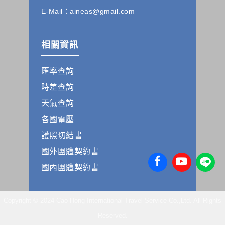
本公司發送，也會在該資料或電子郵件上提供您能隨時停止接
收這些資料或電子郵件的方法及說明。
E-Mail：aineas@gmail.com
資料使用:
本公司不會向任何人出售或出借您的個人識別資料。
相關資訊
在以下情況下， 本公司會向其他人士或公司提供您的個人識別
資料：
匯率查詢
1.遵守法令或政府機關的要求；或我們發覺您在網站上的行為
違反本公司旗下網站的會員條款或產品、服務的特定使用指
時差查詢
南。
2.為了保護使用者個人隱私，我們無法為您查詢其他使用者的
天氣查詢
帳號資料。若您有相關法律上問題需查閱他人資料時，請務必
各國電壓
向警政單位提出告訴，我們將全力配合警政單位調查並提供所
有相關資料，以協助調查及破案！
護照切結書
國外團體契約書
自我保護措施:
請妥善保管您在本公司及相關企業伙伴網站的帳號、密碼或個
國內團體契約書
人資料，不要將任何資料、密碼提供給任何人。並在您使用完
本公司相關企業伙伴網站所提供的服務後，務必記得登出帳戶
或關閉網頁瀏覽器，以防止他人讀取您的個人資料。
Copyright © 2024 Cao Hong International Travel Service Co.,Ltd. All Rights
倘若您發現有任何非經授權的第三者使用您的帳號進行任何詢
問或訂購時，請立即通知本站。
Reserved.