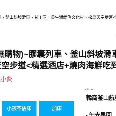
列車、釜山斜坡滑車、甘川洞、長生浦鯨魚文化村、松島天空步道<
無購物)~膠囊列車、釜山斜坡滑
空步道<精選酒店+燒肉海鮮吃
程小費
韓商釜山航
小孩不佔床
加床
午去早回