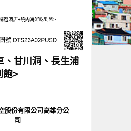
精選酒店+燒肉海鮮吃到飽>
團號 DTS26A02PUSD
車、甘川洞、長生浦
到飽>
空股份有限公司高雄分公
司