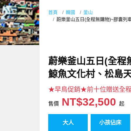
首頁
韓國
釜山
蔚樂釜山五日(全程無購物)~膠囊
蔚樂釜山五日(全程
鯨魚文化村、松島天
★早鳥促銷★前十位贈送全
NT$32,500
售價
起
大人
小孩佔床