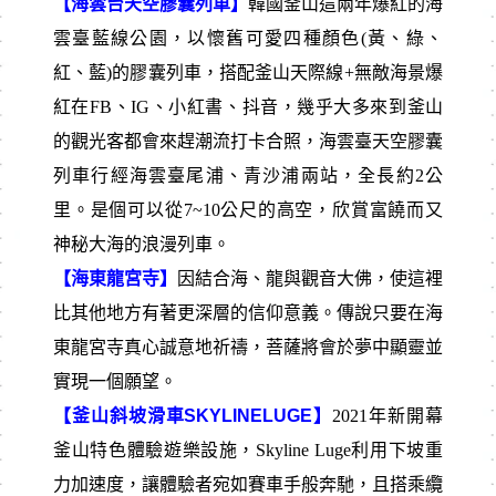
【海雲台天空膠囊列車】
韓國釜山這兩年爆紅的海
雲臺藍線公園，以懷舊可愛四種顏色(黃、綠、
紅、藍)的膠囊列車，搭配釜山天際線+無敵海景爆
紅在FB、IG、小紅書、抖音，幾乎大多來到釜山
的觀光客都會來趕潮流打卡合照，海雲臺天空膠囊
列車行經海雲臺尾浦、青沙浦兩站，全長約2公
里。是個可以從7~10公尺的高空，欣賞富饒而又
神秘大海的浪漫列車。
【海東龍宮寺】
因結合海、龍與觀音大佛，使這裡
比其他地方有著更深層的信仰意義。傳說只要在海
東龍宮寺真心誠意地祈禱，菩薩將會於夢中顯靈並
實現一個願望。
【釜山斜坡滑車SKYLINELUGE】
2021年新開幕
釜山特色體驗遊樂設施，Skyline Luge利用下坡重
力加速度，讓體驗者宛如賽車手般奔馳，且搭乘纜