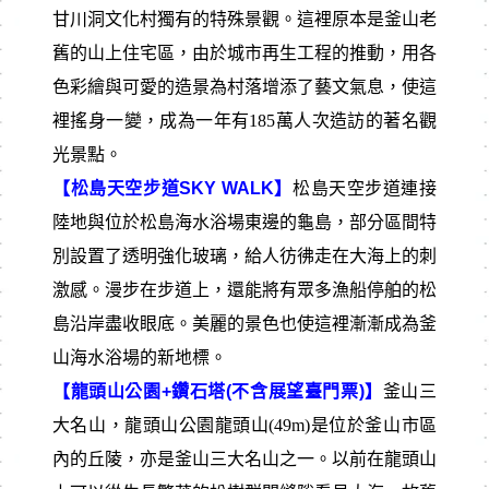
甘川洞文化村獨有的特殊景觀。這裡原本是釜山老
舊的山上住宅區，由於城市再生工程的推動，用各
色彩繪與可愛的造景為村落增添了藝文氣息，使這
裡搖身一變，成為一年有185萬人次造訪的著名觀
光景點。
【松島天空步道SKY WALK】
松島天空步道連接
陸地與位於松島海水浴場東邊的龜島，部分區間特
別設置了透明強化玻璃，給人彷彿走在大海上的刺
激感。漫步在步道上，還能將有眾多漁船停舶的松
島沿岸盡收眼底。美麗的景色也使這裡漸漸成為釜
山海水浴場的新地標。
【龍頭山公園+鑽石塔(不含展望臺門票)】
釜山三
大名山，龍頭山公園龍頭山(49m)是位於釜山市區
內的丘陵，亦是釜山三大名山之一。以前在龍頭山