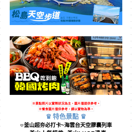
※景點照片以實際狀況為主，圖片僅提供參考。
※餐食圖片僅供參考，請以實物為準。
♛
特⾊景點
♛
釜山超夯必打卡~
海雲台天空膠囊列車
💛