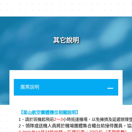
其它說明
團票說明
【釜山航空團體機位相關說明】
1
、請於班機起⾶前
2
～3
⼩時抵達機場，以免擁擠及延遲辦理
、領隊或送機⼈員將於機場團體集合櫃台前接待團員，協
2