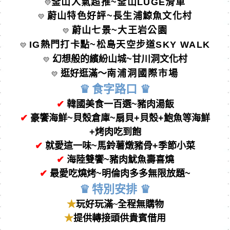
釜山人氣超推~釜山LUGE滑車
💛
蔚山特色好評~長生浦鯨魚文化村
💛
蔚山七景~大王岩公園
💛
IG
熱門打卡點~松島天空步道SKY WALK
💛
幻想般的繽紛山城~甘川洞文化村
💛
逛好逛滿～
南浦洞國際市場
💛
♛
食字路⼝
♛
✔
韓國美食一百選
~
豬肉湯飯
✔
豪饗
海鮮
~
貝殼倉庫
~
扇貝
+
貝殼
+
鮑魚等海鮮
+
烤肉吃到飽
✔
就愛這一味~馬鈴薯燉豬骨+季節小菜
✔
海陸雙饗~
豬肉魷魚壽喜燒
✔
最愛吃燒烤~明倫
肉多多無限放題~
♛
特別安排
♛
★
玩好玩滿
~全程無購物
★
提供轉接頭供貴賓借用