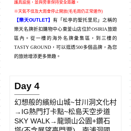
護具設施，並與旁車保持安全距離。
※天氣不佳及大雨會停止開放(毛毛雨仍正常運作)
【樂天OUTLET】
有「松亭的聖托里尼」之稱的
樂天名牌折扣購物中心東釜山店位於OSIRIA旅遊
區內。從一樓的海外名牌彙集區，到三樓的
TASTY GROUND，可以逛透500多個品牌，為您
的旅途增添更多樂趣。
Day 4
幻想般的繽紛山城~甘川洞文化村
→IG熱門打卡點~松島天空步道
SKY WALK→龍頭山公園+鑽石
塔(不含展望臺門票)→南浦洞國