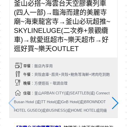
釜山必搭~海雲台天空膠囊列車
(四人一部)→臨海而建的美麗寺
廟~海東龍宮寺→釜山必玩超推~
SKYLINELUGE(二次券+景觀纜
車)→就愛逛超市~樂天超市→好
逛好買~樂天OUTLET
早餐
：飯店內享用
午餐
：貝殼倉庫~扇貝+貝殼+鮑魚等海鮮+烤肉吃到飽
晚餐
：方便逛街，敬請自理
住宿
：釜山ARBAN CITY(或)SEATTLEB(或) Connect
Busan Hotel (或)TT Hotel(或)GnB Hotel(或)BROWNDOT
HOTEL GUSEO(或)BUSINESS(或)HOME HOTEL或同級