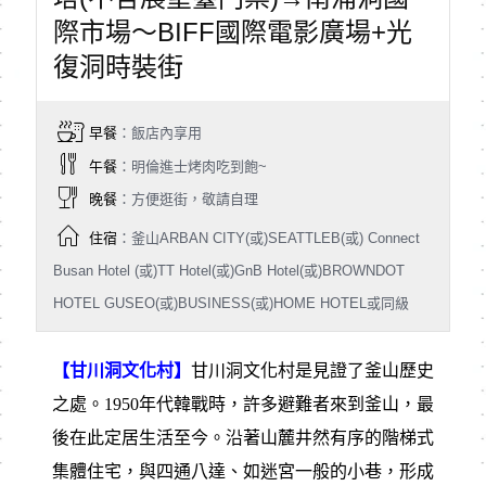
際市場～BIFF國際電影廣場+光
復洞時裝街
早餐
：飯店內享用
午餐
：明倫進士烤肉吃到飽~
晚餐
：方便逛街，敬請自理
住宿
：釜山ARBAN CITY(或)SEATTLEB(或) Connect
Busan Hotel (或)TT Hotel(或)GnB Hotel(或)BROWNDOT
HOTEL GUSEO(或)BUSINESS(或)HOME HOTEL或同級
【甘川洞文化村】
甘川洞文化村是見證了釜山歷史
之處。1950年代韓戰時，許多避難者來到釜山，最
後在此定居生活至今。沿著山麓井然有序的階梯式
集體住宅，與四通八達、如迷宮一般的小巷，形成