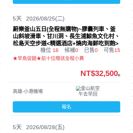
5
天
2026/08/25(二)
蔚樂釜山五日(全程無購物)~膠囊列車、釜
山斜坡滑車、甘川洞、長生浦鯨魚文化村、
松島天空步道<精選酒店+燒肉海鮮吃到飽>
機位
16
候補
0
已售
0
可售
15
★早鳥促銷★前十位贈送全程小費
NT$32,500
起
釜山航空
高雄-小港機場
午去早回
報名
5
天
2026/08/28(五)