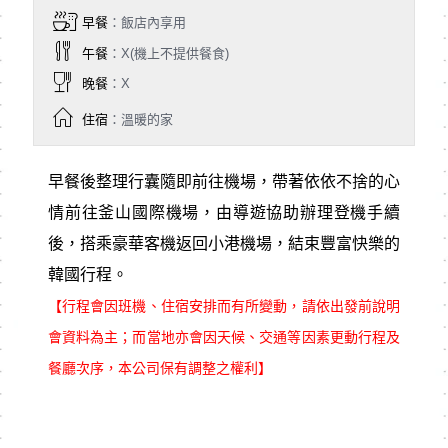
早餐
：飯店內享用
午餐
：X(機上不提供餐食)
晚餐
：X
住宿
：溫暖的家
早餐後整理行囊隨即前往機場，帶著依依不捨的心
情前往釜山國際機場，由導遊協助辦理登機手續
後，搭乘豪華客機返回小港機場，結束豐富快樂的
韓國行程。
【行程會因班機、住宿安排而有所變動，請依出發前說明
會資料為主；而當地亦會因天候、交通等因素更動行程及
餐廳次序，本公司保有調整之權利】