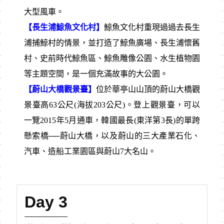
大型風車。
【長生浦鯨魚文化村】
鯨魚文化村重現過過去長生
浦捕鯨村的情景，並打造了鯨魚廣場、長生浦懷舊
村、史前時代鯨魚區、鯨魚雕像公園、水生植物園
等主題空間，是一個充滿故事的大公園。
【蔚山大橋觀景臺】
位於華亭山山頂的蔚山大橋觀
景臺高63公尺(海拔203公尺)。登上觀景臺，可以
一覽2015年5月通車，韓國最長(東洋第3長)的單跨
懸索橋──蔚山大橋，以及蔚山的三大產業石化、
汽車、造船工業園區與蔚山7大名山。
Day 3