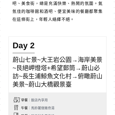
吧、美食街，總是充滿快樂、熱鬧的氛圍。氣
氛佳的咖啡館和酒吧、便宜美味的餐廳都聚集
在這條街上，年輕人絡繹不絕。
Day 2
蔚山七景~大王岩公園→海岸美景
~艮絕岬燈塔+希望郵筒→蔚山必
訪~長生浦鯨魚文化村→俯瞰蔚山
美景~蔚山大橋觀景臺
早餐
：飯店內享用
午餐
：馬鈴薯燉豬骨湯