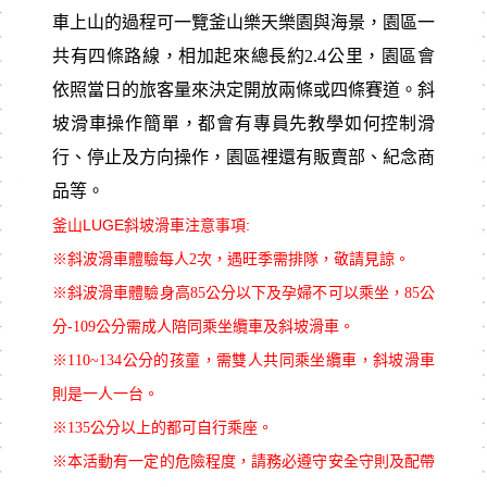
車上山的過程可一覽釜山樂天樂園與海景，園區一
共有四條路線，相加起來總長約2.4公里，園區會
依照當日的旅客量來決定開放兩條或四條賽道。斜
坡滑車操作簡單，都會有專員先教學如何控制滑
行、停止及方向操作，園區裡還有販賣部、紀念商
品等。
釜山LUGE斜坡滑車注意事項:
※斜波滑車體驗每人2次，遇旺季需排隊，敬請見諒。
※斜波滑車體驗身高85公分以下及孕婦不可以乘坐，85公
分-109公分需成人陪同乘坐纜車及斜坡滑車。
※110~134公分的孩童，需雙人共同乘坐纜車，斜坡滑車
則是一人一台。
※135公分以上的都可自行乘座。
※本活動有一定的危險程度，請務必遵守安全守則及配帶