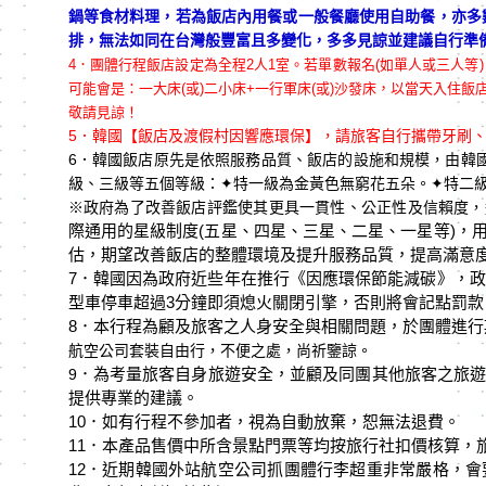
鍋等食材料理，若為飯店內用餐或一般餐廳使用自助餐，亦多
排，無法如同在台灣般豐富且多變化，多多見諒並建議自行準備素
4．
團體行程飯店設定為全程2人1室。若單數報名(如單人或三人等
可能會是：一大床(或)二小床+一行軍床(或)沙發床，以當天入
敬請見諒！
5．韓國【飯店及渡假村因響應環保】，請旅客自行攜帶牙刷
6．韓國飯店原先是依照服務品質、飯店的設施和規模，由韓
級、三級等五個等級：
✦
特一級為金黃色無窮花五朵。
✦
特二
※政府為了改善飯店評鑑使其更具一貫性、公正性及信賴度，這
際通用的星級制度(
五星、四星、三星、二星、一星等)
，
估，期望改善飯店的整體環境及提升服務品質，提高滿意
7．韓國因為政府近些年在推行《因應環保節能減碳》，政
型車停車超過3分鐘即須熄火關閉引擎，否則將會記點罰
8．本行程為顧及旅客之人身安全與相關問題，於團體進行
航空公司套裝自由行，不便之處，尚祈鑒諒。
．為考量旅客自身旅遊安全，並顧及同團其他旅客之旅遊
9
提供專業的建議。
10
．如有⾏程不參加者，視為⾃動放棄，恕無法退費。
11．本產品售價中所含景點門票等均按旅行社扣價核算，
12．近期韓國外站航空公司抓團體行李超重非常嚴格，會要