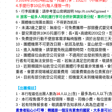
月24
前出發，托運行李：23
公斤（不限件數）
3.
2026
年10
4.
手提行李10
公斤(每人僅限一件)
。
5
、行李超重量：請參考釜⼭官網說明 http://t.cn/AiCgzswd
※ 旅客一組多⼈時託運行李可合併計算請妥善分配，單件行李上
6
、團體機位限團去團回，不得更改航班。
、未滿2
歲之嬰兒：無座位，可免費攜帶⼀部摺疊式嬰兒
7
8、嬰兒票提供10KG托運行李：⻑+寬+⾼總和203公分
9、免費提供行動不便旅客需求輪椅服務，須於出發前三天
10、團體機票不可更改⽇期、航班及航點、釜⼭航空⼀經
11、進入海關後，請掌握免稅品購物時間，勿耽誤登機。
12、團體座位由航空公司安排，不適⽤於出發前預先選位
行者有可能無法安排在⼀起，若無法滿足您的需求，敬請
13、近期韓國外站航空公司抓團體行李超重非常嚴格，會要
重者，會要求現場補足超重費⽤（超重費需由各位貴賓⾃
14、目前有部分航空公司規定：搭機當天未到機場需收取未搭機
【出團備註】
含)
，最多為41
人以下(
1
．本行程最低出團人數為
16
人以上(
2．本行程售價不含全程領隊、導遊、司機小費，每位旅客
3
．若有特殊餐食者，敬請盡早告知承辨人員為您處理。
素食者貼心小叮嚀：韓國是一個沒有素食的國家，大多是可以