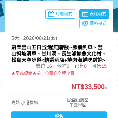
月曆模式
表格模式
價格模式
5
天
2026/08/21(五)
蔚樂釜山五日(全程無購物)~膠囊列車、釜
山斜坡滑車、甘川洞、長生浦鯨魚文化村、
松島天空步道<精選酒店+燒肉海鮮吃到飽>
機位
16
候補
0
已售
0
可售
15
★早鳥促銷★前十位贈送全程小費
NT$33,500
起
釜山航空
高雄-小港機場
午去早回
報名