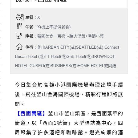
早餐
：X
午餐
：X(機上不提供餐食)
晚餐
：韓國美食一百選～豬肉湯飯+季節小菜
住宿
：釜山ARBAN CITY(或)SEATTLEB(或) Connect
Busan Hotel (或)TT Hotel(或)GnB Hotel(或)BROWNDOT
HOTEL GUSEO(或)BUSINESS(或)HOME HOTEL或同級
今日集合於高雄小港國際機場辦理出境手續
後，飛往釜山金海國際機場，精彩行程即將展
開。
【西面鬧區】
釜山市釜山鎮區，是西面繁華的
街道，以「西面
1
號街」大型標誌為中心，四
周聚集了許多酒吧和咖啡館。燈光絢爛的酒