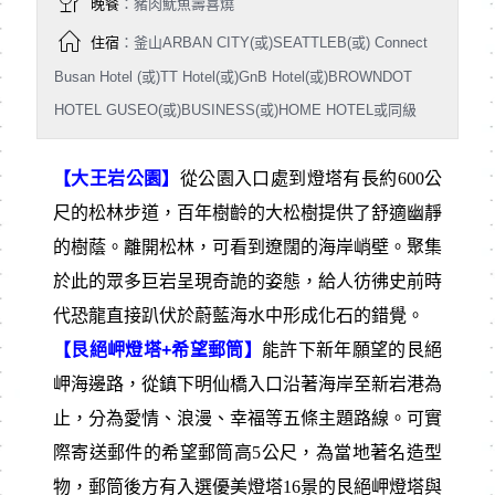
晚餐
：豬肉魷魚壽喜燒
住宿
：釜山ARBAN CITY(或)SEATTLEB(或) Connect
Busan Hotel (或)TT Hotel(或)GnB Hotel(或)BROWNDOT
HOTEL GUSEO(或)BUSINESS(或)HOME HOTEL或同級
【大王岩公園】
從公園入口處到燈塔有長約600公
尺的松林步道，百年樹齡的大松樹提供了舒適幽靜
的樹蔭。離開松林，可看到遼闊的海岸峭壁。聚集
於此的眾多巨岩呈現奇詭的姿態，給人彷彿史前時
代恐龍直接趴伏於蔚藍海水中形成化石的錯覺。
【艮絕岬燈塔+希望郵筒】
能許下新年願望的艮絕
岬海邊路，從鎮下明仙橋入口沿著海岸至新岩港為
止，分為愛情、浪漫、幸福等五條主題路線。可實
際寄送郵件的希望郵筒高5公尺，為當地著名造型
物，郵筒後方有入選優美燈塔16景的艮絕岬燈塔與