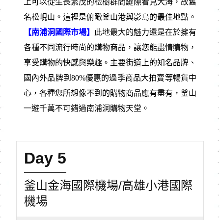
上可以從生長繁茂的松樹群間縫隙看見大海，故舊
名松峴山。這裡是俯瞰釜山港與影島的最佳地點。
【南浦洞國際市場】
此地最⼤的魅力還是在於擁有
各種不同流行時尚的購物商品，讓您能盡情購物，
享受購物的快感與樂趣。主要街道上的知名品牌、
國內外品牌到80%優惠的過季商品⼤拍賣等暢貨中
⼼，各種您所想像不到的購物商品應有盡有，釜⼭
⼀遊千萬不可錯過南浦洞購物天堂。
Day 5
釜山金海國際機場/高雄小港國際
機場