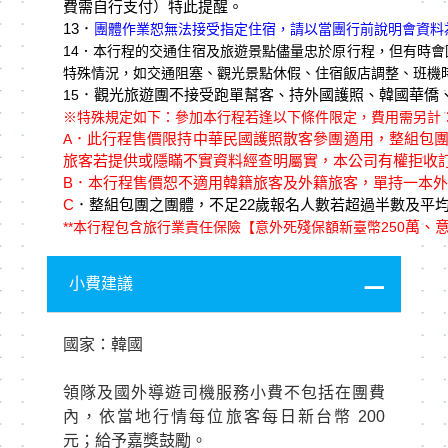
費需自行支付）特此提醒。
13．
團體作業恕無法接受指定住宿，請以當團行前說明會資料
14
．本行程的交通住宿及旅遊景點儘量忠於原行程，但有時會
特殊情況，如交通阻塞、觀光景點休假、住宿飯店調整、班機
．觀光旅遊團不接受跑單幫客、持外國護照、韓國華僑
15
※特殊規定如下：參加本行程若逢以下條件限定，費用需另計
．此行程售價限持中華民國護照散客參團適用，整組包
A
旅客若提供或隱瞞不實資料經查明屬實，本公司有權拒收
B
．本行程售價恕不適用韓籍旅客及外籍旅客，單持一本外
C
．整組包團之團體，不足22歲報名人數若超過半數及平均
萬、意
**
本行程包含旅行業責任保險【意外死殘保額新臺幣250
小費建議
國家：韓國
領隊及國外導遊司機服務小費不包括在團費
內，依當地行情每位旅客每日新台幣 200
元；給予嘉獎鼓勵。