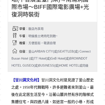
際市場～BIFF國際電影廣場+光
復洞時裝街
早餐
：飯店內享用
午餐
：明倫進士烤肉吃到飽~
晚餐
：方便逛街，敬請自理
住宿
：釜山ARBAN CITY(或)SEATTLEB(或) Connect
Busan Hotel (或)TT Hotel(或)GnB Hotel(或)BROWNDOT
HOTEL GUSEO(或)BUSINESS(或)HOME HOTEL或同級
【甘川洞文化村】
甘川洞文化村是見證了釜山歷史
之處。1950年代韓戰時，許多避難者來到釜山，最
後在此定居生活至今。沿著山麓井然有序的階梯式
集體住宅，與四通八達、如迷宮一般的小巷，形成