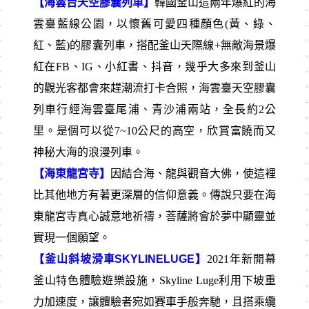
【海雲台天空膠囊列車】
韓國釜山這兩年爆紅的海
雲臺藍線公園，以懷舊可愛四種顏色(黃、綠、
紅、藍)的膠囊列車，搭配釜山天際線+無敵海景爆
紅在FB、IG、小紅書、抖音，幾乎大多來到釜山
的觀光客都會來趕潮流打卡合照，海雲臺天空膠囊
列車行經海雲臺尾浦、青沙浦兩站，全長約2公
里。是個可以從7~10公尺的高空，欣賞富饒而又
神秘大海的浪漫列車。
【海東龍宮寺】
因結合海、龍與觀音大佛，使這裡
比其他地方有著更深層的信仰意義。傳說只要在海
東龍宮寺真心誠意地祈禱，菩薩將會於夢中顯靈並
實現一個願望。
【釜山斜坡滑車SKYLINELUGE】
2021年新開幕
釜山特色體驗遊樂設施，Skyline Luge利用下坡重
力加速度，讓體驗者宛如賽車手般奔馳，且搭乘纜