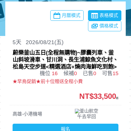
月曆模式
表格模式
價格模式
5
天
2026/08/21(五)
蔚樂釜山五日(全程無購物)~膠囊列車、釜
山斜坡滑車、甘川洞、長生浦鯨魚文化村、
松島天空步道<精選酒店+燒肉海鮮吃到飽>
機位
16
候補
0
已售
0
可售
15
★早鳥促銷★前十位贈送全程小費
NT$33,500
起
釜山航空
高雄-小港機場
午去早回
報名