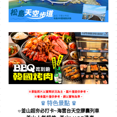
※景點照片以實際狀況為主，圖片僅提供參考。
※餐食圖片僅供參考，請以實物為準。
♛
特⾊景點
♛
釜山超夯必打卡~
海雲台天空膠囊列車
💛