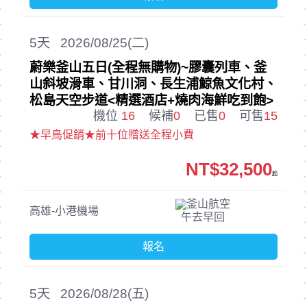
5
天
2026/08/25(二)
蔚樂釜山五日(全程無購物)~膠囊列車、釜
山斜坡滑車、甘川洞、長生浦鯨魚文化村、
松島天空步道<精選酒店+燒肉海鮮吃到飽>
機位
16
候補
0
已售
0
可售
15
★早鳥促銷★前十位贈送全程小費
NT$32,500
起
釜山航空
高雄-小港機場
午去早回
報名
5
天
2026/08/28(五)