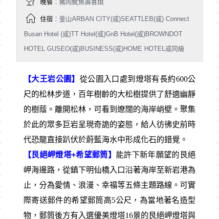
晚餐
：豬肉魷魚壽喜燒
住宿
：釜山ARBAN CITY(或)SEATTLEB(或) Connect
Busan Hotel (或)TT Hotel(或)GnB Hotel(或)BROWNDOT
HOTEL GUSEO(或)BUSINESS(或)HOME HOTEL或同級
【大王岩公園】
從公園入口處到燈塔有長約600公
尺的松林步道，百年樹齡的大松樹提供了舒適幽靜
的樹蔭。離開松林，可看到遼闊的海岸峭壁。聚集
於此的眾多巨岩呈現奇詭的姿態，給人彷彿史前時
代恐龍直接趴伏於蔚藍海水中形成化石的錯覺。
【艮絕岬燈塔+希望郵筒】
能許下新年願望的艮絕
岬海邊路，從鎮下明仙橋入口沿著海岸至新岩港為
止，分為愛情、浪漫、幸福等五條主題路線。可實
際寄送郵件的希望郵筒高5公尺，為當地著名造型
物，郵筒後方有入選優美燈塔16景的艮絕岬燈塔與