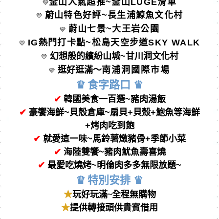
釜山人氣超推~釜山LUGE滑車
💛
蔚山特色好評~長生浦鯨魚文化村
💛
蔚山七景~大王岩公園
💛
IG
熱門打卡點~松島天空步道SKY WALK
💛
幻想般的繽紛山城~甘川洞文化村
💛
逛好逛滿～
南浦洞國際市場
💛
♛
食字路⼝
♛
✔
韓國美食一百選
~
豬肉湯飯
✔
豪饗
海鮮
~
貝殼倉庫
~
扇貝
+
貝殼
+
鮑魚等海鮮
+
烤肉吃到飽
✔
就愛這一味~馬鈴薯燉豬骨+季節小菜
✔
海陸雙饗~
豬肉魷魚壽喜燒
✔
最愛吃燒烤~明倫
肉多多無限放題~
♛
特別安排
♛
★
玩好玩滿
~全程無購物
★
提供轉接頭供貴賓借用