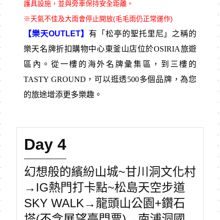
護具設施，並與旁車保持安全距離。
※天氣不佳及大雨會停止開放(毛毛雨仍正常運作)
【樂天OUTLET】
有「松亭的聖托里尼」之稱的
樂天名牌折扣購物中心東釜山店位於OSIRIA旅遊
區內。從一樓的海外名牌彙集區，到三樓的
TASTY GROUND，可以逛透500多個品牌，為您
的旅途增添更多樂趣。
Day 4
幻想般的繽紛山城~甘川洞文化村
→IG熱門打卡點~松島天空步道
SKY WALK→龍頭山公園+鑽石
塔(不含展望臺門票)→南浦洞國