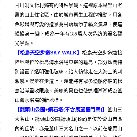
甘川洞文化村獨有的特殊景觀。這裡原本是釜山老
舊的山上住宅區，由於城市再生工程的推動，用各
色彩繪與可愛的造景為村落增添了藝文氣息，使這
裡搖身一變，成為一年有185萬人次造訪的著名觀
光景點。
【松島天空步道SKY WALK】
松島天空步道連接
陸地與位於松島海水浴場東邊的龜島，部分區間特
別設置了透明強化玻璃，給人彷彿走在大海上的刺
激感。漫步在步道上，還能將有眾多漁船停舶的松
島沿岸盡收眼底。美麗的景色也使這裡漸漸成為釜
山海水浴場的新地標。
【龍頭山公園+鑽石塔(不含展望臺門票)】
釜山三
大名山，龍頭山公園龍頭山(49m)是位於釜山市區
內的丘陵，亦是釜山三大名山之一。以前在龍頭山