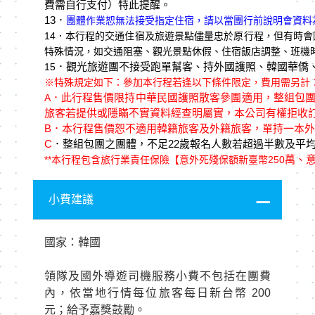
費需自行支付）特此提醒。
13．
團體作業恕無法接受指定住宿，請以當團行前說明會資料
14
．本行程的交通住宿及旅遊景點儘量忠於原行程，但有時會
特殊情況，如交通阻塞、觀光景點休假、住宿飯店調整、班機
．觀光旅遊團不接受跑單幫客、持外國護照、韓國華僑
15
※特殊規定如下：參加本行程若逢以下條件限定，費用需另計
．此行程售價限持中華民國護照散客參團適用，整組包
A
旅客若提供或隱瞞不實資料經查明屬實，本公司有權拒收
B
．本行程售價恕不適用韓籍旅客及外籍旅客，單持一本外
C
．整組包團之團體，不足22歲報名人數若超過半數及平均
萬、意
**
本行程包含旅行業責任保險【意外死殘保額新臺幣250
小費建議
國家：韓國
領隊及國外導遊司機服務小費不包括在團費
內，依當地行情每位旅客每日新台幣 200
元；給予嘉獎鼓勵。