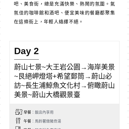
吧、美食街，總是充滿快樂、熱鬧的氛圍。氣
氛佳的咖啡館和酒吧、便宜美味的餐廳都聚集
在這條街上，年輕人絡繹不絕。
Day 2
蔚山七景~大王岩公園→海岸美景
~艮絕岬燈塔+希望郵筒→蔚山必
訪~長生浦鯨魚文化村→俯瞰蔚山
美景~蔚山大橋觀景臺
早餐
：飯店內享用
午餐
：馬鈴薯燉豬骨湯