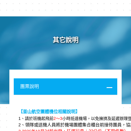
其它說明
團票說明
【釜山航空團體機位相關說明】
1
、請於班機起⾶前
2
～3
⼩時抵達機場，以免擁擠及延遲辦理
、領隊或送機⼈員將於機場團體集合櫃台前接待團員，協
2