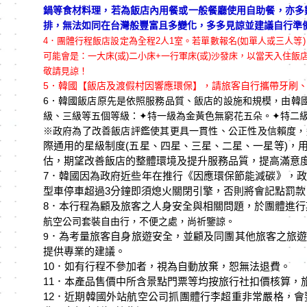
鍋等食材料理，若為飯店內用餐或一般餐廳使用自助餐，亦多
排，無法如同在台灣般豐富且多變化，多多見諒並建議自行準備素
4．
團體行程飯店設定為全程2人1室。若單數報名(如單人或三人等
可能會是：一大床(或)二小床+一行軍床(或)沙發床，以當天入
敬請見諒！
5．韓國【飯店及渡假村因響應環保】，請旅客自行攜帶牙刷
6．韓國飯店原先是依照服務品質、飯店的設施和規模，由韓
級、三級等五個等級：
✦
特一級為金黃色無窮花五朵。
✦
特二
※政府為了改善飯店評鑑使其更具一貫性、公正性及信賴度，這
際通用的星級制度(
五星、四星、三星、二星、一星等)
，
估，期望改善飯店的整體環境及提升服務品質，提高滿意
7．韓國因為政府近些年在推行《因應環保節能減碳》，政
型車停車超過3分鐘即須熄火關閉引擎，否則將會記點罰
8．本行程為顧及旅客之人身安全與相關問題，於團體進行
航空公司套裝自由行，不便之處，尚祈鑒諒。
．為考量旅客自身旅遊安全，並顧及同團其他旅客之旅遊
9
提供專業的建議。
10
．如有⾏程不參加者，視為⾃動放棄，恕無法退費。
11．本產品售價中所含景點門票等均按旅行社扣價核算，
12．近期韓國外站航空公司抓團體行李超重非常嚴格，會要