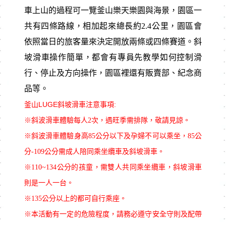
車上山的過程可一覽釜山樂天樂園與海景，園區一
共有四條路線，相加起來總長約2.4公里，園區會
依照當日的旅客量來決定開放兩條或四條賽道。斜
坡滑車操作簡單，都會有專員先教學如何控制滑
行、停止及方向操作，園區裡還有販賣部、紀念商
品等。
釜山LUGE斜坡滑車注意事項:
※斜波滑車體驗每人2次，遇旺季需排隊，敬請見諒。
※斜波滑車體驗身高85公分以下及孕婦不可以乘坐，85公
分-109公分需成人陪同乘坐纜車及斜坡滑車。
※110~134公分的孩童，需雙人共同乘坐纜車，斜坡滑車
則是一人一台。
※135公分以上的都可自行乘座。
※本活動有一定的危險程度，請務必遵守安全守則及配帶