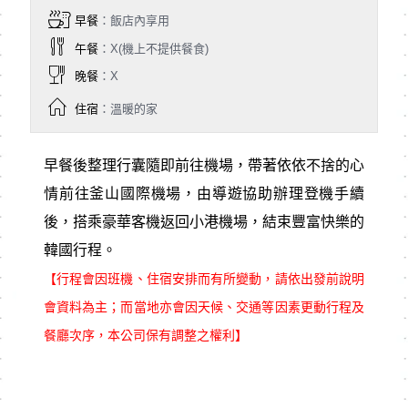
早餐
：飯店內享用
午餐
：X(機上不提供餐食)
晚餐
：X
住宿
：溫暖的家
早餐後整理行囊隨即前往機場，帶著依依不捨的心
情前往釜山國際機場，由導遊協助辦理登機手續
後，搭乘豪華客機返回小港機場，結束豐富快樂的
韓國行程。
【行程會因班機、住宿安排而有所變動，請依出發前說明
會資料為主；而當地亦會因天候、交通等因素更動行程及
餐廳次序，本公司保有調整之權利】