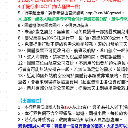
月24
前出發，托運行李：23
公斤（不限件數）
3.
2026
年10
4.
手提行李10
公斤(每人僅限一件)
。
5
、行李超重量：請參考釜⼭官網說明 http://t.cn/AiCgzswd
※ 旅客一組多⼈時託運行李可合併計算請妥善分配，單件行李上
6
、團體機位限團去團回，不得更改航班。
、未滿2
歲之嬰兒：無座位，可免費攜帶⼀部摺疊式嬰兒
7
8、嬰兒票提供10KG托運行李：⻑+寬+⾼總和203公分
9、免費提供行動不便旅客需求輪椅服務，須於出發前三天
10、團體機票不可更改⽇期、航班及航點、釜⼭航空⼀經
11、進入海關後，請掌握免稅品購物時間，勿耽誤登機。
12、團體座位由航空公司安排，不適⽤於出發前預先選位
行者有可能無法安排在⼀起，若無法滿足您的需求，敬請
13、近期韓國外站航空公司抓團體行李超重非常嚴格，會要
重者，會要求現場補足超重費⽤（超重費需由各位貴賓⾃
14、目前有部分航空公司規定：搭機當天未到機場需收取未搭機
【出團備註】
含)
，最多為41
人以下(
1
．本行程最低出團人數為
16
人以上(
2．本行程售價不含全程領隊、導遊、司機小費，每位旅客
3
．若有特殊餐食者，敬請盡早告知承辨人員為您處理。
素食者貼心小叮嚀：韓國是一個沒有素食的國家，大多是可以