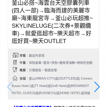
釜山必搭~海雲台天空膠囊列車
(四人一部)→臨海而建的美麗寺
廟~海東龍宮寺→釜山必玩超推~
SKYLINELUGE(二次券+景觀纜
車)→就愛逛超市~樂天超市→好
逛好買~樂天OUTLET
早餐
：飯店內享用
午餐
：貝殼倉庫~扇貝+貝殼+鮑魚等海鮮+烤肉吃到飽
晚餐
：方便逛街，敬請自理
住宿
：釜山ARBAN CITY(或)SEATTLEB(或) Connect
Busan Hotel (或)TT Hotel(或)GnB Hotel(或)BROWNDOT
HOTEL GUSEO(或)BUSINESS(或)HOME HOTEL或同級