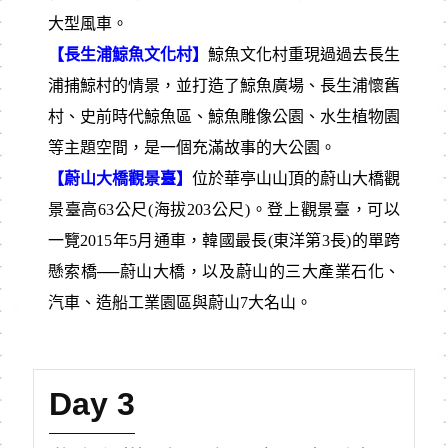
大型風車。
【長生浦鯨魚文化村】
鯨魚文化村重現過過去長生
浦捕鯨村的情景，並打造了鯨魚廣場、長生浦懷舊
村、史前時代鯨魚區、鯨魚雕像公園、水生植物園
等主題空間，是一個充滿故事的大公園。
【蔚山大橋觀景臺】
位於華亭山山頂的蔚山大橋觀
景臺高63公尺(海拔203公尺)。登上觀景臺，可以
一覽2015年5月通車，韓國最長(東洋第3長)的單跨
懸索橋──蔚山大橋，以及蔚山的三大產業石化、
汽車、造船工業園區與蔚山7大名山。
Day 3