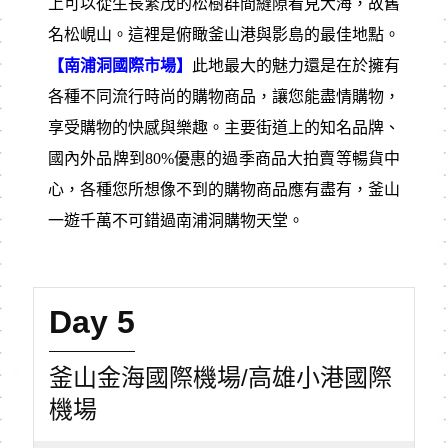
上可以從生長繁茂的松樹群間縫隙看見大海，故舊
名松峴山。這裡是俯瞰釜山港與影島的最佳地點。
【南浦洞國際市場】
此地最⼤的魅力還是在於擁有
各種不同流行時尚的購物商品，讓您能盡情購物，
享受購物的快感與樂趣。主要街道上的知名品牌、
國內外品牌到80%優惠的過季商品⼤拍賣等暢貨中
⼼，各種您所想像不到的購物商品應有盡有，釜⼭
⼀遊千萬不可錯過南浦洞購物天堂。
Day 5
釜山金海國際機場/高雄小港國際
機場