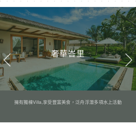
奢華峇里
擁有獨棟Villa,享受豐富美食，泛舟浮潛多項水上活動