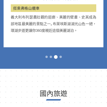
搭乘弗格山纜車
義大利布列瑟農壯觀的迴廊、美麗的壁畫、史其成為
該地區最美麗的景點之一｡布萊埃斯湖湖光山色一絕，
環湖步道更讓你360度親近這個美麗湖泊。
國內旅遊