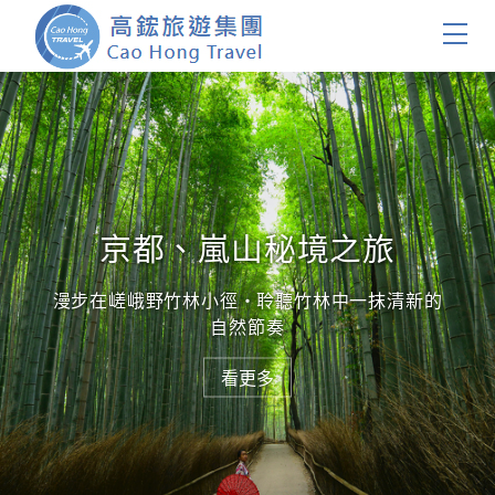
首頁
團體旅遊
國內旅遊
京都、嵐山秘境之旅
證件簽證
漫步在嵯峨野竹林小徑・聆聽竹林中一抹清新的
自然節奏
關於我們
看更多
客製服務
會員登入