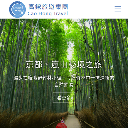
首頁
團體旅遊
國內旅遊
京都、嵐山秘境之旅
證件簽證
漫步在嵯峨野竹林小徑・聆聽竹林中一抹清新的
自然節奏
關於我們
看更多
看更多
客製服務
會員登入