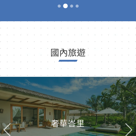
國內旅遊
奢華峇里