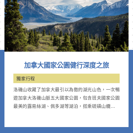
加拿大國家公園健行深度之旅
獨家行程
洛磯山收藏了加拿大最引以為傲的湖光山色，一次暢
遊加拿大洛磯山脈五大國家公園，包含班夫國家公園
最美的露易絲湖、佩多湖等湖泊，搭乘硫磺山纜車；
優鶴國家公園天然翡翠湖。