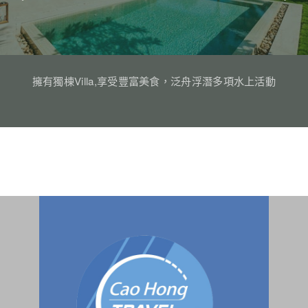
擁有獨棟Villa,享受豐富美食，泛舟浮潛多項水上活動