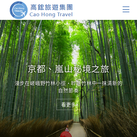
首頁
團體旅遊
國內旅遊
京都、嵐山秘境之旅
證件簽證
漫步在嵯峨野竹林小徑・聆聽竹林中一抹清新的
自然節奏
關於我們
看更多
看更多
客製服務
會員登入