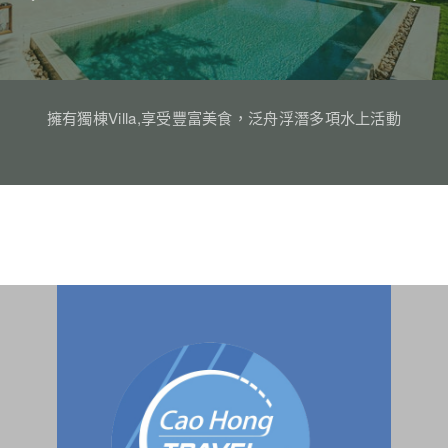
擁有獨棟Villa,享受豐富美食，泛舟浮潛多項水上活動