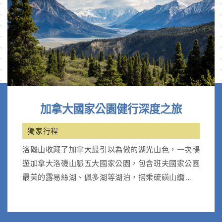
加拿大國家公園健行深度之旅
獨家行程
洛磯山收藏了加拿大最引以為傲的湖光山色，一次暢
遊加拿大洛磯山脈五大國家公園，包含班夫國家公園
最美的露易絲湖、佩多湖等湖泊，搭乘硫磺山纜車；
優鶴國家公園天然翡翠湖。