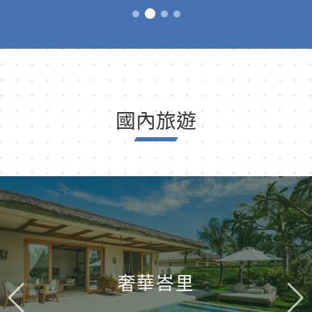
國內旅遊
奢華峇里