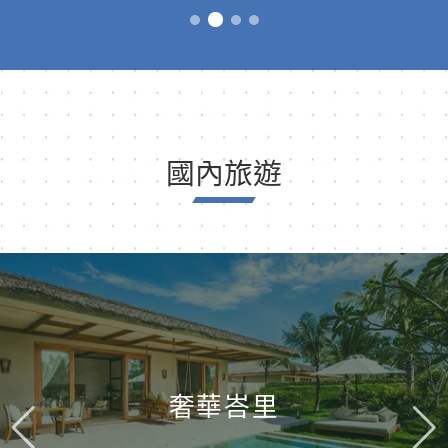
國內旅遊
奢華峇里