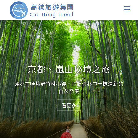
首頁
團體旅遊
國內旅遊
京都、嵐山秘境之旅
日本秋季溫泉百選
證件簽證
漫步在嵯峨野竹林小徑・聆聽竹林中一抹清新的
走進溫韻風雅的溫泉旅館，放鬆身心，感受極致
的溫泉饗宴
自然節奏
關於我們
看更多
看更多
客製服務
會員登入