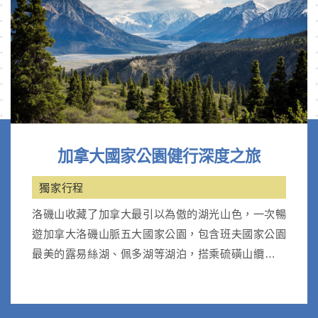
加拿大國家公園健行深度之旅
獨家行程
洛磯山收藏了加拿大最引以為傲的湖光山色，一次暢
遊加拿大洛磯山脈五大國家公園，包含班夫國家公園
最美的露易絲湖、佩多湖等湖泊，搭乘硫磺山纜車；
優鶴國家公園天然翡翠湖。