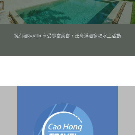
擁有獨棟Villa,享受豐富美食，泛舟浮潛多項水上活動