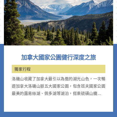
加拿大國家公園健行深度之旅
獨家行程
洛磯山收藏了加拿大最引以為傲的湖光山色，一次暢
遊加拿大洛磯山脈五大國家公園，包含班夫國家公園
最美的露易絲湖、佩多湖等湖泊，搭乘硫磺山纜車；
優鶴國家公園天然翡翠湖。