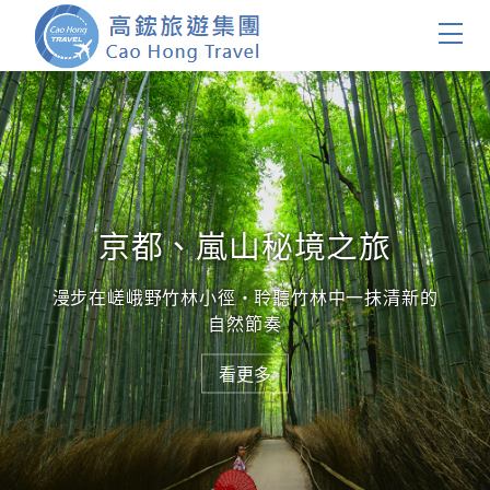
首頁
團體旅遊
國內旅遊
京都、嵐山秘境之旅
證件簽證
漫步在嵯峨野竹林小徑・聆聽竹林中一抹清新的
自然節奏
關於我們
看更多
客製服務
會員登入