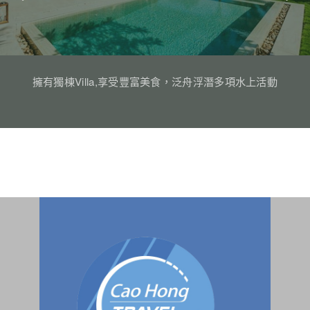
擁有獨棟Villa,享受豐富美食，泛舟浮潛多項水上活動