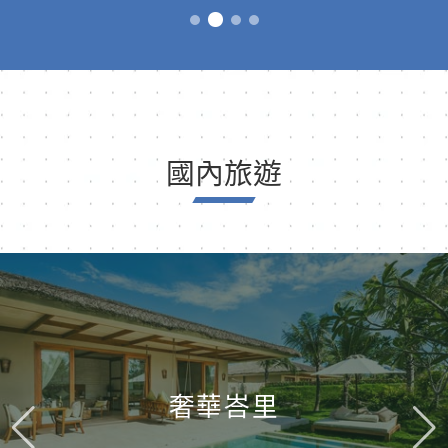
國內旅遊
奢華峇里