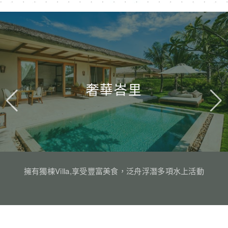
奢華峇里
擁有獨棟Villa,享受豐富美食，泛舟浮潛多項水上活動