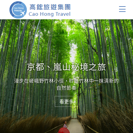
首頁
團體旅遊
國內旅遊
京都、嵐山秘境之旅
證件簽證
漫步在嵯峨野竹林小徑・聆聽竹林中一抹清新的
自然節奏
關於我們
看更多
客製服務
會員登入