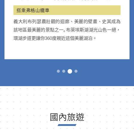
搭乘弗格山纜車
義大利布列瑟農壯觀的迴廊、美麗的壁畫、史其成為
該地區最美麗的景點之一｡布萊埃斯湖湖光山色一絕，
環湖步道更讓你360度親近這個美麗湖泊。
國內旅遊