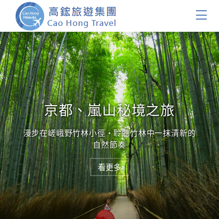
首頁
團體旅遊
國內旅遊
京都、嵐山秘境之旅
證件簽證
漫步在嵯峨野竹林小徑・聆聽竹林中一抹清新的
自然節奏
關於我們
看更多
看更多
客製服務
會員登入