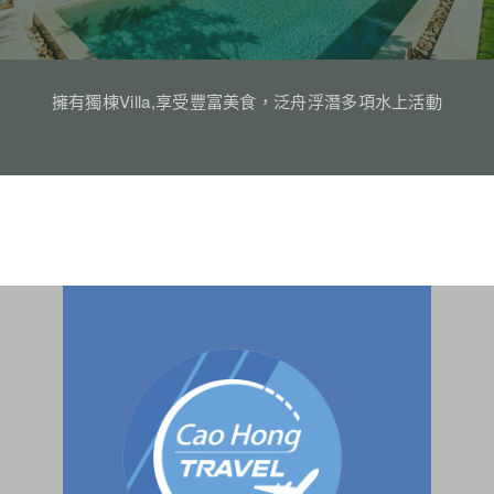
擁有獨棟Villa,享受豐富美食，泛舟浮潛多項水上活動