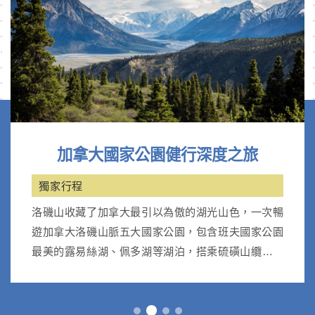
加拿大國家公園健行深度之旅
獨家行程
洛磯山收藏了加拿大最引以為傲的湖光山色，一次暢
遊加拿大洛磯山脈五大國家公園，包含班夫國家公園
最美的露易絲湖、佩多湖等湖泊，搭乘硫磺山纜車；
優鶴國家公園天然翡翠湖。