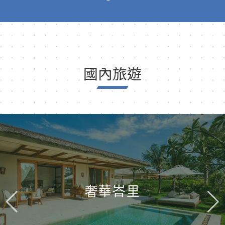
國內旅遊
奢華峇里