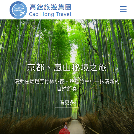
首頁
團體旅遊
國內旅遊
京都、嵐山秘境之旅
證件簽證
漫步在嵯峨野竹林小徑・聆聽竹林中一抹清新的
自然節奏
關於我們
看更多
看更多
客製服務
會員登入