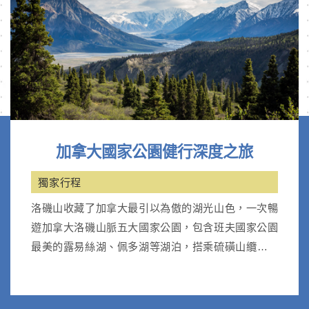
加拿大國家公園健行深度之旅
獨家行程
洛磯山收藏了加拿大最引以為傲的湖光山色，一次暢
遊加拿大洛磯山脈五大國家公園，包含班夫國家公園
最美的露易絲湖、佩多湖等湖泊，搭乘硫磺山纜車；
優鶴國家公園天然翡翠湖。