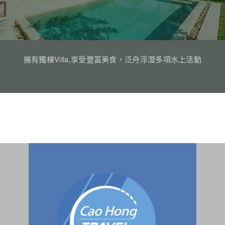
擁有獨棟Villa,享受豐富美食，泛舟浮潛多項水上活動