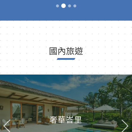
國內旅遊
奢華峇里