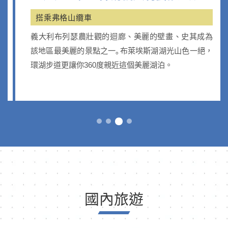
搭乘弗格山纜車
義大利布列瑟農壯觀的迴廊、美麗的壁畫、史其成為
該地區最美麗的景點之一｡布萊埃斯湖湖光山色一絕，
環湖步道更讓你360度親近這個美麗湖泊。
國內旅遊