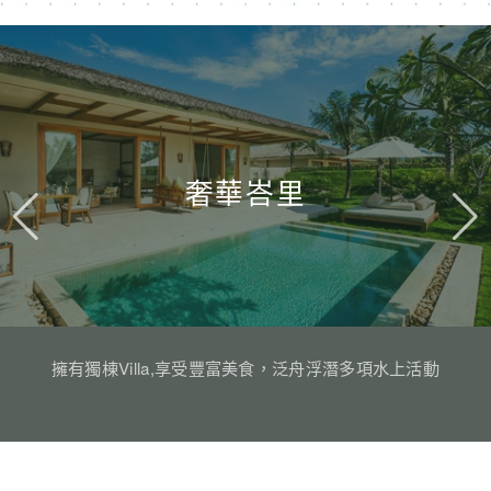
奢華峇里
擁有獨棟Villa,享受豐富美食，泛舟浮潛多項水上活動