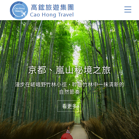
首頁
團體旅遊
國內旅遊
京都、嵐山秘境之旅
證件簽證
漫步在嵯峨野竹林小徑・聆聽竹林中一抹清新的
自然節奏
關於我們
看更多
客製服務
會員登入