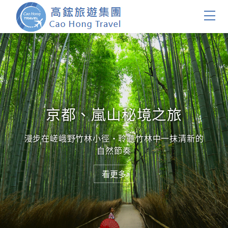
首頁
團體旅遊
國內旅遊
京都、嵐山秘境之旅
證件簽證
漫步在嵯峨野竹林小徑・聆聽竹林中一抹清新的
自然節奏
關於我們
看更多
客製服務
會員登入