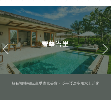
奢華峇里
擁有獨棟Villa,享受豐富美食，泛舟浮潛多項水上活動