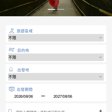
旅遊區域
目的地
出發地
出發期間