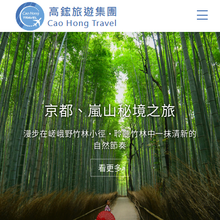
首頁
團體旅遊
國內旅遊
京都、嵐山秘境之旅
證件簽證
漫步在嵯峨野竹林小徑・聆聽竹林中一抹清新的
自然節奏
關於我們
看更多
客製服務
會員登入