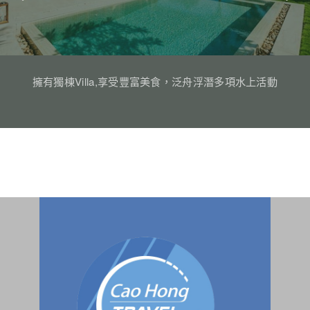
擁有獨棟Villa,享受豐富美食，泛舟浮潛多項水上活動