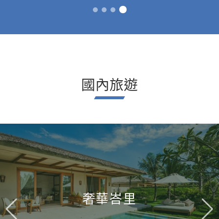
國內旅遊
奢華峇里