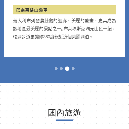
搭乘弗格山纜車
義大利布列瑟農壯觀的迴廊、美麗的壁畫、史其成為
該地區最美麗的景點之一｡布萊埃斯湖湖光山色一絕，
環湖步道更讓你360度親近這個美麗湖泊。
國內旅遊