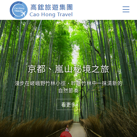
首頁
團體旅遊
國內旅遊
京都、嵐山秘境之旅
證件簽證
漫步在嵯峨野竹林小徑・聆聽竹林中一抹清新的
自然節奏
關於我們
看更多
客製服務
會員登入