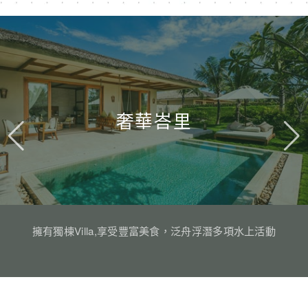
奢華峇里
擁有獨棟Villa,享受豐富美食，泛舟浮潛多項水上活動