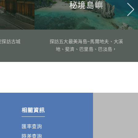
秘境島嶼
空探訪古城
探訪五大最美海島~馬爾地夫、大溪
。
地、斐濟、巴里島、巴淡島，
相關資訊
匯率查詢
時差查詢