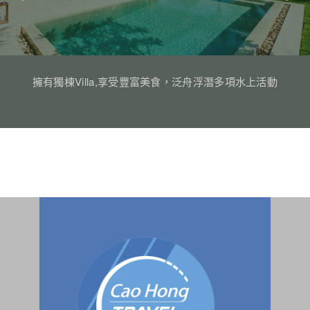
擁有獨棟Villa,享受豐富美食，泛舟浮潛多項水上活動