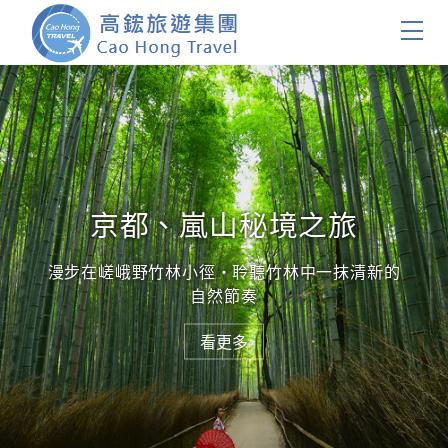
首頁
團體旅遊
國內旅遊
京都、嵐山秘境之旅
證件簽證
漫步在嵯峨野竹林小徑・聆聽竹林中一抹清新的
自然節奏
關於我們
看更多
看更多
客製服務
會員登入