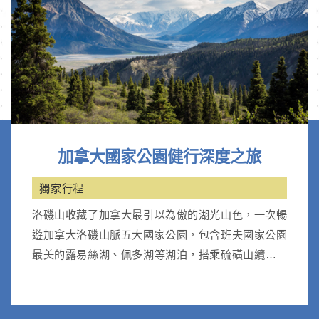
加拿大國家公園健行深度之旅
獨家行程
洛磯山收藏了加拿大最引以為傲的湖光山色，一次暢
遊加拿大洛磯山脈五大國家公園，包含班夫國家公園
最美的露易絲湖、佩多湖等湖泊，搭乘硫磺山纜車；
優鶴國家公園天然翡翠湖。