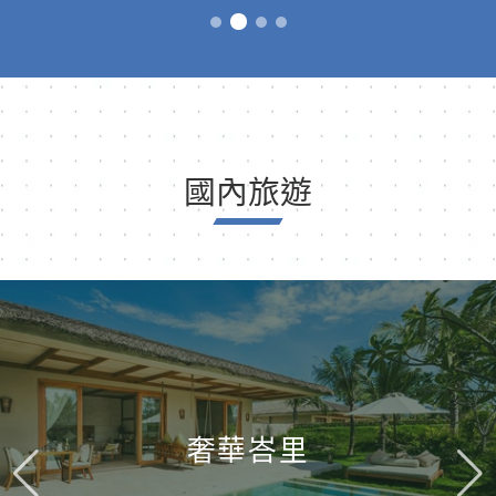
國內旅遊
奢華峇里