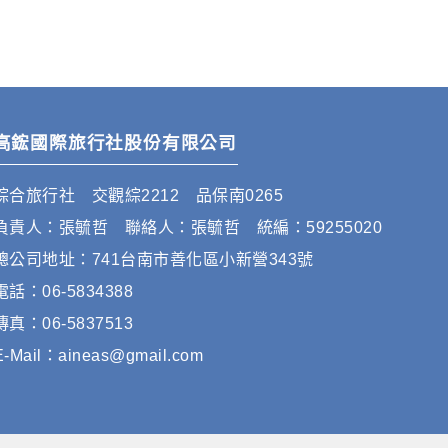
高鋐國際旅行社股份有限公司
綜合旅行社 交觀綜2212 品保南0265
負責人：張毓哲 聯絡人：張毓哲 統編：59255020
總公司地址：741台南市善化區小新營343號
電話：06-5834388
傳真：06-5837513
E-Mail：aineas@gmail.com