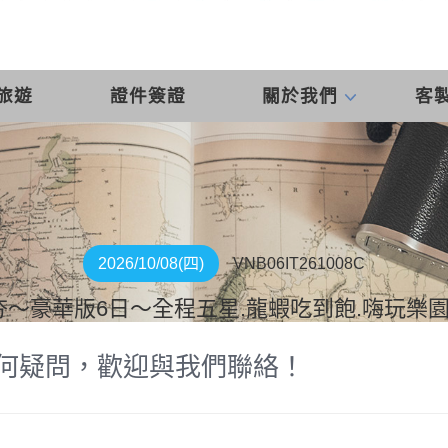
旅遊
證件簽證
關於我們
客
2026/10/08(四)
VNB06IT261008C
夯～豪華版6日～全程五星.龍蝦吃到飽.嗨玩樂園
何疑問，歡迎與我們聯絡！