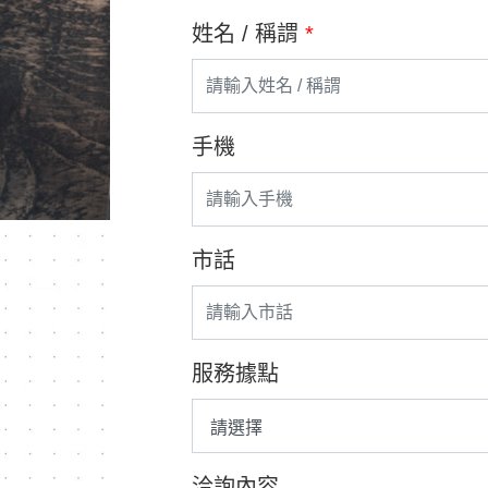
姓名 / 稱謂
*
手機
市話
服務據點
洽詢內容