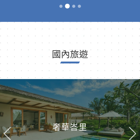
國內旅遊
奢華峇里