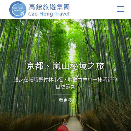
首頁
團體旅遊
國內旅遊
京都、嵐山秘境之旅
證件簽證
漫步在嵯峨野竹林小徑・聆聽竹林中一抹清新的
自然節奏
關於我們
看更多
客製服務
會員登入