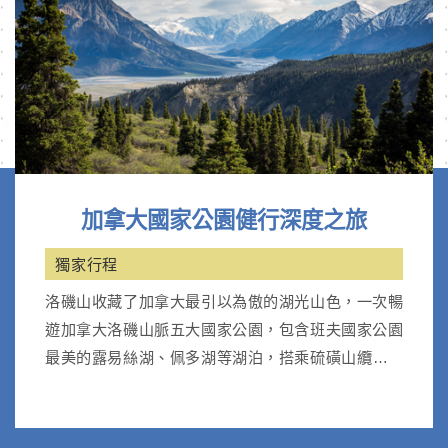
加拿大國家公園健行深度之旅
獨家行程
洛磯山收藏了加拿大最引以為傲的湖光山色，一次暢
遊加拿大洛磯山脈五大國家公園，包含班夫國家公園
最美的露易絲湖、佩多湖等湖泊，搭乘硫磺山纜車；
優鶴國家公園天然翡翠湖。