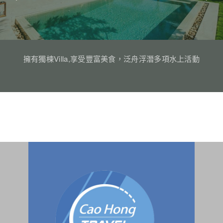
擁有獨棟Villa,享受豐富美食，泛舟浮潛多項水上活動